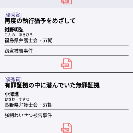
[優秀賞]
再度の執行猶予をめざして
紺野明弘
こんの・あきひろ
福島県弁護士会・57期
窃盗被告事件
[優秀賞]
有罪証拠の中に潜んでいた無罪証拠
小澤進
おざわ・すすむ
長野県弁護士会・57期
強制わいせつ被告事件