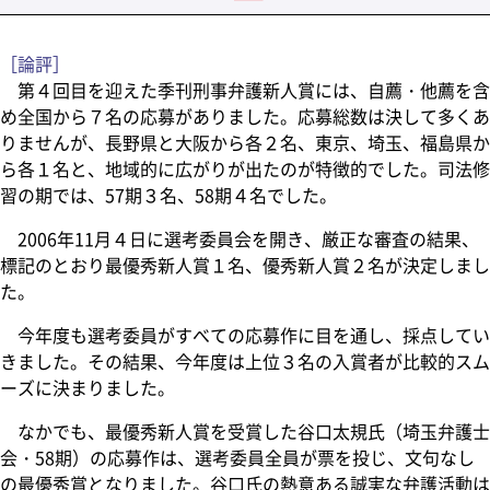
［論評］
第４回目を迎えた季刊刑事弁護新人賞には、自薦・他薦を含
め全国から７名の応募がありました。応募総数は決して多くあ
りませんが、長野県と大阪から各２名、東京、埼玉、福島県か
ら各１名と、地域的に広がりが出たのが特徴的でした。司法修
習の期では、57期３名、58期４名でした。
2006年11月４日に選考委員会を開き、厳正な審査の結果、
標記のとおり最優秀新人賞１名、優秀新人賞２名が決定しまし
た。
今年度も選考委員がすべての応募作に目を通し、採点してい
きました。その結果、今年度は上位３名の入賞者が比較的スム
ーズに決まりました。
なかでも、最優秀新人賞を受賞した谷口太規氏（埼玉弁護士
会・58期）の応募作は、選考委員全員が票を投じ、文句なし
の最優秀賞となりました。谷口氏の熱意ある誠実な弁護活動は