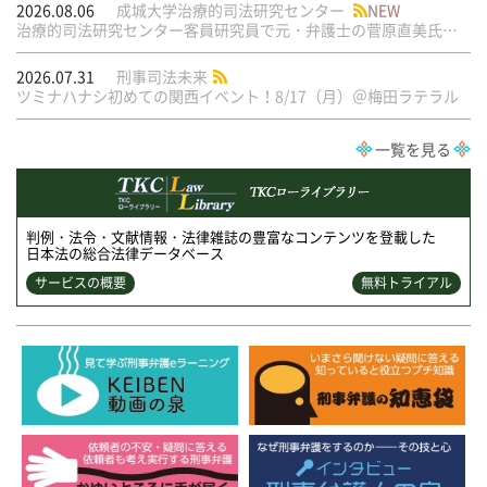
2026.08.06
成城大学治療的司法研究センター
NEW
治療的司法研究センター客員研究員で元・弁護士の菅原直美氏の論文が公刊されました
2026.07.31
刑事司法未来
ツミナハナシ初めての関西イベント！8/17（月）＠梅田ラテラル
一覧を見る
判例・法令・文献情報・法律雑誌の豊富なコンテンツを登載した
日本法の総合法律データベース
サービスの概要
無料トライアル