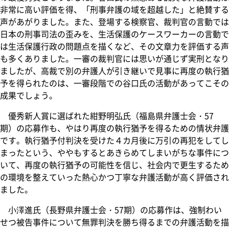
非常に高い評価を得、「刑事弁護の域を超越した」と絶賛する
声があがりました。また、登場する検察官、裁判官の言動では
日本の刑事司法の歪みを、生活保護のケースワーカーの言動で
は生活保護行政の問題点を描くなど、その文章力を評価する声
も多くありました。一審の裁判官には思いが通じず実刑となり
ましたが、高裁で別の弁護人が引き継いで見事に再度の執行猶
予を得られたのは、一審段階での谷口氏の活動があってこその
成果でしょう。
優秀新人賞に選ばれた紺野明弘氏（福島県弁護士会・57
期）の応募作も、やはり再度の執行猶予を得るための情状弁護
です。執行猶予付判決を受けた４カ月後に万引の再犯をしてし
まったという、ややもするとあきらめてしまいがちな事件につ
いて、再度の執行猶予の可能性を信じ、社会内で更生するため
の環境を整えていった熱心かつ丁寧な弁護活動が高く評価され
ました。
小澤進氏（長野県弁護士会・57期）の応募作は、強制わい
せつ被告事件について無罪判決を勝ち得るまでの弁護活動を描