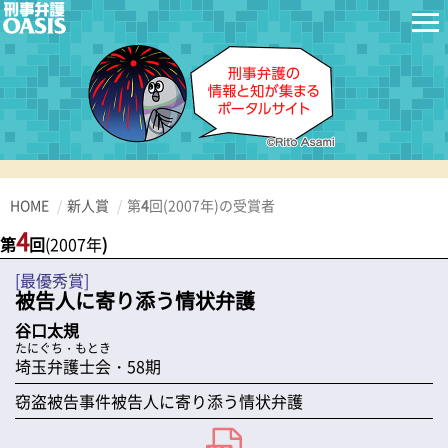
HOME
新人賞
第
4
回
(2007年
)の受賞者
4
第
回
(2007年
)
[最優秀賞]
被告人に寄り添う情状弁護
谷口太規
たにぐち・もとき
埼玉弁護士会・58期
窃盗被告事件被告人に寄り添う情状弁護