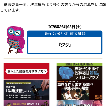
選考委員一同、次年度もより多くの方々からの応募を切に願
っています。
2026年
月
日 (土)
08
08
『ジク』