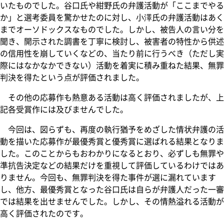
いたものでした。谷口氏や紺野氏の弁護活動が「ここまでやる
か」と選考委員を驚かせたのに対し、小澤氏の弁護活動はあく
までオーソドックスなものでした。しかし、被告人の言い分を
聞き、開示された調書を丁寧に検討し、被害者の特性から供述
の信用性を崩していくなどの、当たり前に行うべき（ただし実
際にはなかなかできない）活動を着実に積み重ねた結果、無罪
判決を得たという点が評価されました。
その他の応募作も熱意ある活動は高く評価されましたが、上
記各受賞作には及びませんでした。
今回は、図らずも、再度の執行猶予をめざした情状弁護の活
動を描いた応募作が最優秀賞と優秀賞に選ばれる結果となりま
した。このことからもおわかりになるとおり、必ずしも無罪や
準抗告決定などの結果だけを重視して評価しているわけではあ
りません。今回も、無罪判決を得た事件が選に漏れています
し、他方、最優秀賞となった谷口氏は自らが弁護人だった一審
では結果を出せませんでした。しかし、その情熱溢れる活動が
高く評価されたのです。