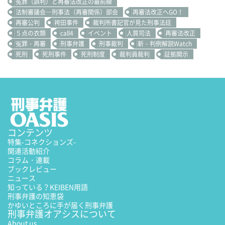
冤罪（誤判）と再審法改正の最前線
法制審議会―刑事法（再審関係）部会
再審法改正へGO！
再審公判
袴田事件
裁判所書記官が見た刑事法廷
５点の衣類
call4
イベント
人質司法
再審法改正
冤罪・再審
刑事弁護
刑事裁判
新・判例解説Watch
死刑
死刑事件
死刑制度
裁判員裁判
証拠開示
コンテンツ
特集
-コネクションズ-
関連活動紹介
コラム・連載
ブックレビュー
ニュース
知っている？KEIBEN用語
刑事弁護の知恵袋
かゆいところに手が届く刑事弁護
刑事弁護オアシスについて
About us