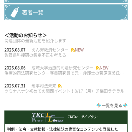
著者一覧
＜活動のお知らせ＞
関連団体の最新活動を紹介します
2026.08.07
えん罪救済センター
NEW
佐賀県科捜研の鑑定不正を考える
2026.08.06
成城大学治療的司法研究センター
NEW
治療的司法研究センター客員研究員で元・弁護士の菅原直美氏の論文が公刊されました
2026.07.31
刑事司法未来
ツミナハナシ初めての関西イベント！8/17（月）＠梅田ラテラル
一覧を見る
判例・法令・文献情報・法律雑誌の豊富なコンテンツを登載した