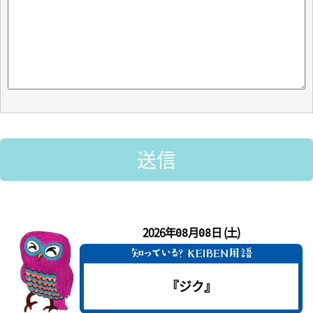
2026年
月
日 (土)
08
08
『ジク』