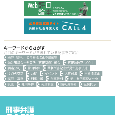
キーワードからさがす
注目のキーワードが含まれている記事をご紹介
冤罪（誤判）と再審法改正の最前線
法制審議会―刑事法（再審関係）部会
再審法改正へGO！
再審公判
袴田事件
裁判所書記官が見た刑事法廷
５点の衣類
call4
イベント
人質司法
再審法改正
冤罪・再審
刑事弁護
刑事裁判
新・判例解説Watch
死刑
死刑事件
死刑制度
裁判員裁判
証拠開示