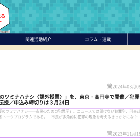
-
関連活動紹介
コラム・連載
2024年03月0
授のツミナハナシ〈課外授業〉」を、東京・高円寺で開催／犯罪
伝授／申込み締切りは３月24日
ん教授のツミナハナシ——市民のための犯罪学」。ニュースでは聞けない犯罪学、刑事
るトークプログラムである。「市民が多角的に犯罪の現象を考えるきっかけにな […
2023年11月1