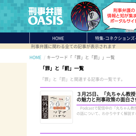
HOME
特集
-コネクションズ
刑事弁護に関わる全ての記事が表示されます
HOME
キーワード「「罪」と「罰」」一覧
「罪」と「罰」一覧
「罪」と「罰」と関連する記事の一覧です。
３月25日、「丸ちゃん教
の魅力と刑事政策の面白さ
Podcastで配信中の「丸ちゃ
の話について、わかりやすく解説す