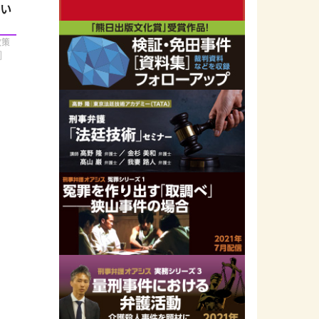
招い
政策
]