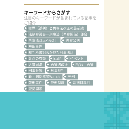
キーワードからさがす
注目のキーワードが含まれている記事を
ご紹介
冤罪（誤判）と再審法改正の最前線
法制審議会―刑事法（再審関係）部会
再審法改正へGO！
再審公判
袴田事件
裁判所書記官が見た刑事法廷
５点の衣類
call4
イベント
人質司法
再審法改正
冤罪・再審
刑事弁護
刑事裁判
新・判例解説Watch
死刑
死刑事件
死刑制度
裁判員裁判
証拠開示