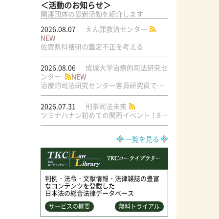
＜活動のお知らせ＞
関連団体の最新活動を紹介します
2026.08.07
えん罪救済センター
NEW
佐賀県科捜研の鑑定不正を考える
2026.08.06
成城大学治療的司法研究セ
ンター
NEW
治療的司法研究センター客員研究員で元・弁護士の菅原直美氏の論文が公刊されました
2026.07.31
刑事司法未来
ツミナハナシ初めての関西イベント！8/17（月）＠梅田ラテラル
一覧を見る
判例・法令・文献情報・法律雑誌の豊富
なコンテンツを登載した
日本法の総合法律データベース
サービスの概要
無料トライアル