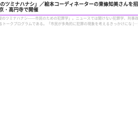
教授のツミナハナシ」／絵本コーディネーターの東條知美さんを
京・高円寺で開催
ん教授のツミナハナシ——市民のための犯罪学」。ニュースでは聞けない犯罪学、刑事
るトークプログラムである。「市民が多角的に犯罪の現象を考えるきっかけにな […