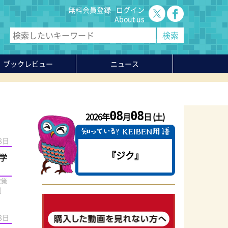
無料会員登録
ログイン
About us
ブックレビュー
ニュース
08
08
2026年
月
日 (土)
8日
『ジク』
学
政策
]
8日