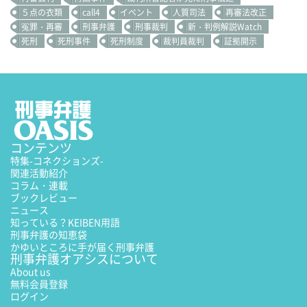
５点の衣類
call4
イベント
人質司法
再審法改正
冤罪・再審
刑事弁護
刑事裁判
新・判例解説Watch
死刑
死刑事件
死刑制度
裁判員裁判
証拠開示
コンテンツ
特集
-コネクションズ-
関連活動紹介
コラム・連載
ブックレビュー
ニュース
知っている？KEIBEN用語
刑事弁護の知恵袋
かゆいところに手が届く刑事弁護
刑事弁護オアシスについて
About us
無料会員登録
ログイン