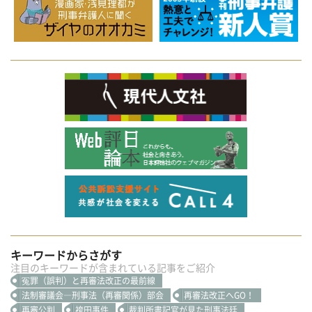
キーワードからさがす
注目のキーワードが含まれている記事をご紹介
冤罪（誤判）と再審法改正の最前線
法制審議会―刑事法（再審関係）部会
再審法改正へGO！
再審公判
袴田事件
裁判所書記官が見た刑事法廷