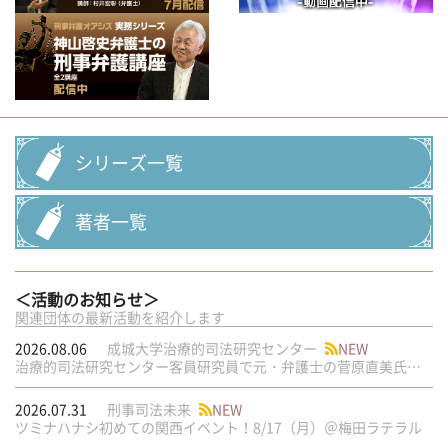
シリーズ一覧
著者一覧
＜活動のお知らせ＞
関連団体の最新活動を紹介します
2026.08.06
成城大学治療的司法研究センター
NEW
治療的司法研究センター客員研究員で元・弁護士の菅原直美氏の論文が公刊されました
2026.07.31
刑事司法未来
NEW
ツミナハナシ初めての関西イベント！8/17（月）＠梅田ラテラル