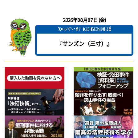
2026年
月
日 (金)
08
07
『サンズン（三寸）』