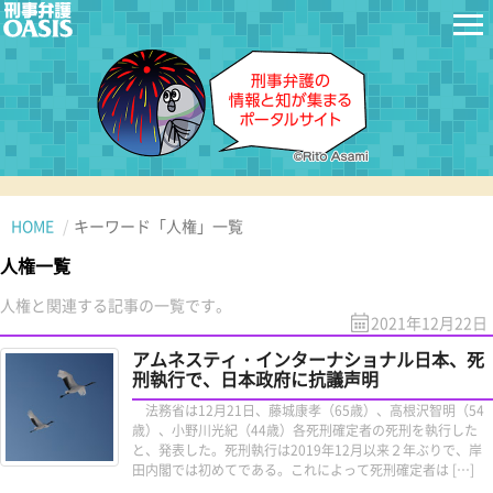
HOME
キーワード「人権」一覧
人権一覧
人権と関連する記事の一覧です。
2021年12月22日
アムネスティ・インターナショナル日本、死
刑執行で、日本政府に抗議声明
法務省は12月21日、藤城康孝（65歳）、高根沢智明（54
歳）、小野川光紀（44歳）各死刑確定者の死刑を執行した
と、発表した。死刑執行は2019年12月以来２年ぶりで、岸
田内閣では初めてである。これによって死刑確定者は […]