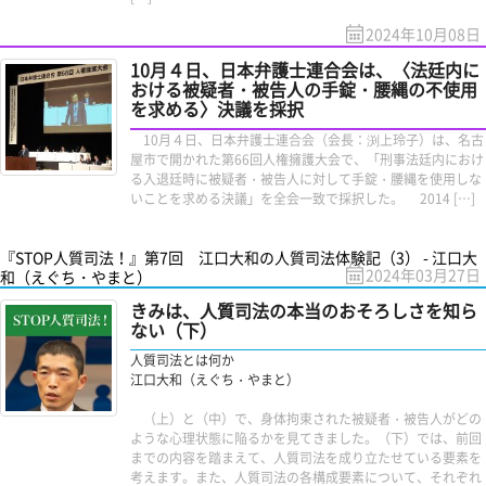
2024年10月08日
10月４日、日本弁護士連合会は、〈法廷内に
おける被疑者・被告人の手錠・腰縄の不使用
を求める〉決議を採択
10月４日、日本弁護士連合会（会長：渕上玲子）は、名古
屋市で開かれた第66回人権擁護大会で、「刑事法廷内におけ
る入退廷時に被疑者・被告人に対して手錠・腰縄を使用しな
いことを求める決議」を全会一致で採択した。 2014 […]
『STOP人質司法！』第7回 江口大和の人質司法体験記（3） - 江口大
2024年03月27日
和（えぐち・やまと）
きみは、人質司法の本当のおそろしさを知ら
ない（下）
人質司法とは何か
江口大和（えぐち・やまと）
（上）と（中）で、身体拘束された被疑者・被告人がどの
ような心理状態に陥るかを見てきました。（下）では、前回
までの内容を踏まえて、人質司法を成り立たせている要素を
考えます。また、人質司法の各構成要素について、それぞれ