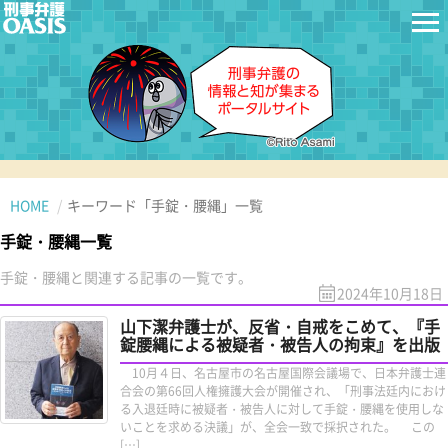
HOME
キーワード「手錠・腰縄」一覧
手錠・腰縄一覧
手錠・腰縄と関連する記事の一覧です。
2024年10月18日
山下潔弁護士が、反省・自戒をこめて、『手
錠腰縄による被疑者・被告人の拘束』を出版
10月４日、名古屋市の名古屋国際会議場で、日本弁護士連
合会の第66回人権擁護大会が開催され、「刑事法廷内におけ
る入退廷時に被疑者・被告人に対して手錠・腰縄を使用しな
いことを求める決議」が、全会一致で採択された。 この
[…]