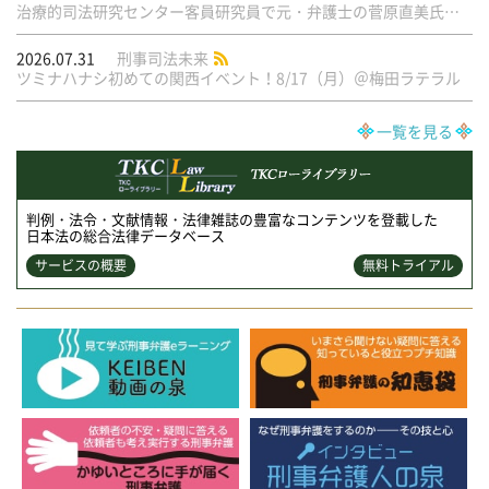
治療的司法研究センター客員研究員で元・弁護士の菅原直美氏の論文が公刊されました
2026.07.31
刑事司法未来
ツミナハナシ初めての関西イベント！8/17（月）＠梅田ラテラル
一覧を見る
判例・法令・文献情報・法律雑誌の豊富なコンテンツを登載した
日本法の総合法律データベース
サービスの概要
無料トライアル