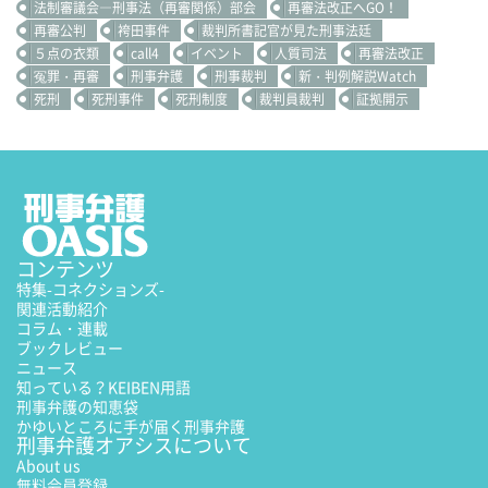
法制審議会―刑事法（再審関係）部会
再審法改正へGO！
再審公判
袴田事件
裁判所書記官が見た刑事法廷
５点の衣類
call4
イベント
人質司法
再審法改正
冤罪・再審
刑事弁護
刑事裁判
新・判例解説Watch
死刑
死刑事件
死刑制度
裁判員裁判
証拠開示
コンテンツ
特集
-コネクションズ-
関連活動紹介
コラム・連載
ブックレビュー
ニュース
知っている？KEIBEN用語
刑事弁護の知恵袋
かゆいところに手が届く刑事弁護
刑事弁護オアシスについて
About us
無料会員登録