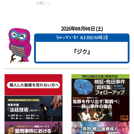
の相 […]
2026年
月
日 (土)
08
08
『ジク』