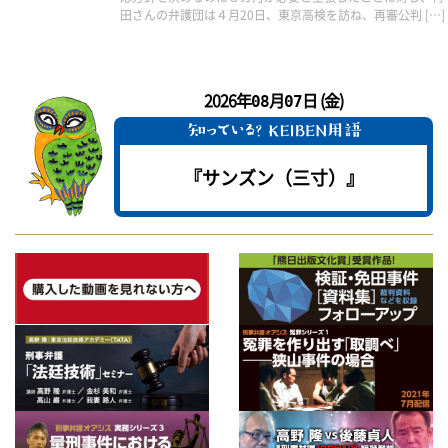
田さんの弁護団は４月20日、東京高検を訪ね、再審公判 […]
2026年
月
日 (金)
08
07
『サンズン（三寸）』