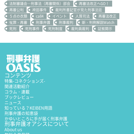
法制審議会―刑事法（再審関係）部会
再審法改正へGO！
再審公判
袴田事件
裁判所書記官が見た刑事法廷
５点の衣類
call4
イベント
人質司法
再審法改正
冤罪・再審
刑事弁護
刑事裁判
新・判例解説Watch
死刑
死刑事件
死刑制度
裁判員裁判
証拠開示
コンテンツ
特集
-コネクションズ-
関連活動紹介
コラム・連載
ブックレビュー
ニュース
知っている？KEIBEN用語
刑事弁護の知恵袋
かゆいところに手が届く刑事弁護
刑事弁護オアシスについて
About us