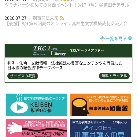
ツミナハナシ初めての関西イベント！8/17（月）＠梅田ラテラル
2026.07.27
刑事司法未来
【後援】8/9 第６回夏のオンライン高校生文学模擬裁判交流大会
一覧を見る
判例・法令・文献情報・法律雑誌の豊富なコンテンツを登載した
日本法の総合法律データベース
サービスの概要
無料トライアル