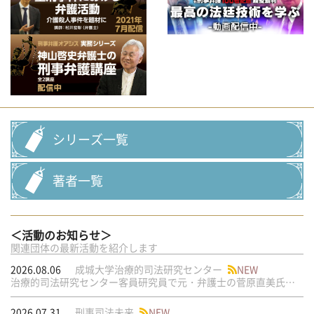
シリーズ一覧
著者一覧
＜活動のお知らせ＞
関連団体の最新活動を紹介します
2026.08.06
成城大学治療的司法研究センター
NEW
治療的司法研究センター客員研究員で元・弁護士の菅原直美氏の論文が公刊されました
2026.07.31
刑事司法未来
NEW