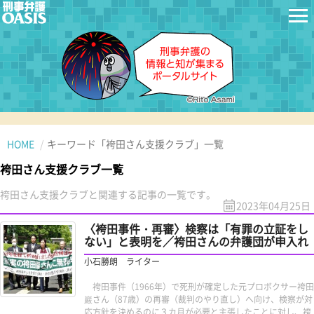
HOME
キーワード「袴田さん支援クラブ」一覧
袴田さん支援クラブ一覧
袴田さん支援クラブと関連する記事の一覧です。
2023年04月25日
〈袴田事件・再審〉検察は「有罪の立証をし
ない」と表明を／袴田さんの弁護団が申入れ
小石勝朗 ライター
袴田事件（1966年）で死刑が確定した元プロボクサー袴田
巖さん（87歳）の再審（裁判のやり直し）へ向け、検察が対
応方針を決めるのに３カ月が必要と主張したことに対し、袴