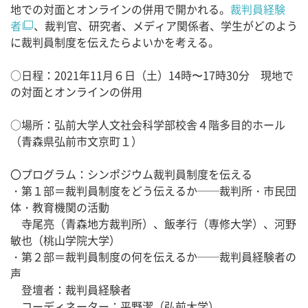
地での対面とオンラインの併用で開かれる。
裁判員経験
者
、裁判官、研究者、メディア関係者、学生がどのよう
に裁判員制度を伝えたらよいかを考える。
○日程：2021年11月６日（土）14時〜17時30分 現地で
の対面とオンラインの併用
○場所：弘前大学人文社会科学部校舎４階多目的ホール
（青森県弘前市文京町１）
〇プログラム：シンポジウム裁判員制度を伝える
・第１部＝裁判員制度をどう伝えるか──裁判所・市民団
体・教育機関の活動
寺尾亮（青森地方裁判所）、飯孝行（専修大学）、河野
敏也（桃山学院大学）
・第２部＝裁判員制度の何を伝えるか──裁判員経験者の
声
登壇者：裁判員経験者
コーディネーター：平野潔（弘前大学）