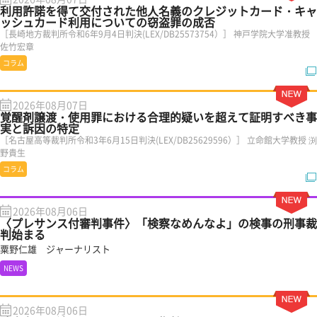
利用許諾を得て交付された他人名義のクレジットカード・キャ
ッシュカード利用についての窃盗罪の成否
［長崎地方裁判所令和6年9月4日判決(LEX/DB25573754）］ 神戸学院大学准教授
佐竹宏章
コラム
2026年08月07日
覚醒剤譲渡・使用罪における合理的疑いを超えて証明すべき事
実と訴因の特定
［名古屋高等裁判所令和3年6月15日判決(LEX/DB25629596）］ 立命館大学教授 渕
野貴生
コラム
2026年08月06日
〈プレサンス付審判事件〉「検察なめんなよ」の検事の刑事裁
判始まる
粟野仁雄 ジャーナリスト
NEWS
2026年08月06日