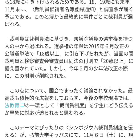
ら18歳に引き下げられるためである。18、19歳にも来年
11月末に、〈裁判員候補者名簿登録通知〉と調査票が届く
予定である。この名簿から最終的に事件ごとに裁判員が選
ばれる。
裁判員は裁判員法に基づき、衆議院議員の選挙権を持つ
人の中から選ばれる。選挙権の年齢は2015年６月改正の
公職選挙法で「18歳以上」に引き下げられたが、当面の間
裁判員と検察審査会審査員は同法の付則で「20歳以上」に
据え置かれていた。しかし、今年５月の少年法改正の際
に、この附則が削除された。
この点について、国会でまったく議論されなかった。最
高裁も積極的な広報をしておらず、今後の学校現場では、
法教育
の一環として「裁判員制度」を学生にどう伝える
か早急に対応が迫られると思われる。
このテーマにぴったりの〈シンポジウム裁判員制度を伝
える〉が、弘前大学キャパスにて、11月６日（土）に、現