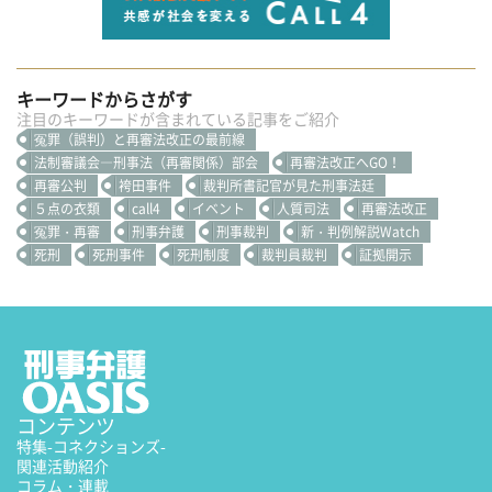
キーワードからさがす
注目のキーワードが含まれている記事をご紹介
冤罪（誤判）と再審法改正の最前線
法制審議会―刑事法（再審関係）部会
再審法改正へGO！
再審公判
袴田事件
裁判所書記官が見た刑事法廷
５点の衣類
call4
イベント
人質司法
再審法改正
冤罪・再審
刑事弁護
刑事裁判
新・判例解説Watch
死刑
死刑事件
死刑制度
裁判員裁判
証拠開示
コンテンツ
特集
-コネクションズ-
関連活動紹介
コラム・連載