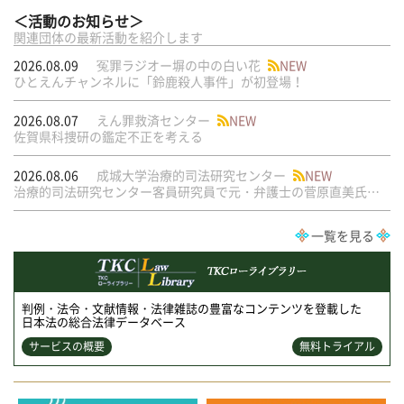
＜活動のお知らせ＞
関連団体の最新活動を紹介します
2026.08.09
冤罪ラジオー塀の中の白い花
NEW
ひとえんチャンネルに「鈴鹿殺人事件」が初登場！
2026.08.07
えん罪救済センター
NEW
佐賀県科捜研の鑑定不正を考える
2026.08.06
成城大学治療的司法研究センター
NEW
治療的司法研究センター客員研究員で元・弁護士の菅原直美氏の論文が公刊されました
一覧を見る
判例・法令・文献情報・法律雑誌の豊富なコンテンツを登載した
日本法の総合法律データベース
サービスの概要
無料トライアル