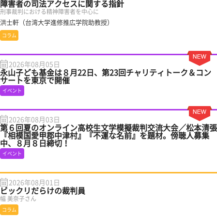
障害者の司法アクセスに関する指針
刑事裁判における精神障害者を中心に
洪士軒（台湾大学進修推広学院助教授）
コラム
2026年08月05日
永山子ども基金は８月22日、第23回チャリティトーク＆コン
サートを東京で開催
イベント
2026年08月03日
第６回夏のオンライン高校生文学模擬裁判交流大会／松本清張
『相模国愛甲郡中津村』『不運な名前』を題材。傍聴人募集
中、８月８日締切！
イベント
2026年08月01日
ビックリだらけの裁判員
幅 美奈子さん
コラム