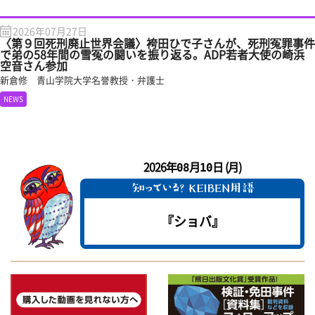
2026年07月27日
〈第９回死刑廃止世界会議〉袴田ひで子さんが、死刑冤罪事件
で弟の58年間の雪冤の闘いを振り返る。ADP若者大使の崎浜
空音さん参加
新倉修 青山学院大学名誉教授・弁護士
NEWS
2026年
月
日 (月)
08
10
『ショバ』