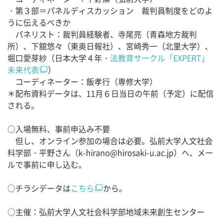
・第３部＝パネルディスカッション 裁判員制度をどのよ
うに伝えるべきか
パネリスト：裁判員経験者、寺尾亮（青森地方裁判
所）、下舘悠々（東奥日報社）、宮崎秀一（北里大学）、
堀口愛芽紗（日本大学４年・
法教育サークル「EXPERT」
未来代表
）
コーディネーター：飯孝行（専修大学）
＊配布資料データは、11月６日当日の午前（予定）に配信
される。
○入場無料、事前申込み不要
但し、オンライン参加の場合は必要。弘前大学人文社会
科学部・平野さん（k-hirano@hirosaki-u.ac.jp）へ、メー
ルで事前に申し込む。
○チラシデータは
こちら
から。
○主催：弘前大学人文社会科学部地域未来創生センター