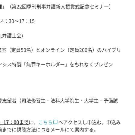
理」（第22回季刊刑事弁護新人授賞式記念セミナ―）
：30〜17：15
弁護士会)
修室（定員50名）とオンライン（定員200名）のハイブリ
シス特製「無罪キーホルダー」をもれなくプレゼン
曹志望者（司法修習生・法科大学院生・大学生・予備試
）17：00まで
に、
こちら
へアクセスし申込む。申込み
前までに視聴方法につきメールにて案内する。