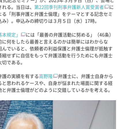
式記念セミナー」が、2025年３月９日（日）、会場と
される。当日は、
第22回季刊刑事弁護新人賞受賞者
に
よる「刑事弁護と弁護士倫理」をテーマとする記念セミ
込み）。申込みの締切りは３月５日（水）17時。
基本規定」
には「最善の弁護活動に努める」（46条）
的に何をしたら最善と言えるのかは簡単にはわからな
組んでいると、依頼者の利益保護と弁護士倫理が抵触す
萎縮せずに自信をもって弁護活動を行うためにも弁護士
大切である。
弁護の実績を有する
高野隆
弁護士に、弁護士自身から
ると思われるケースや、自身が悩まれた場面に関する経
動と弁護士倫理がどのように交錯しているかを考える。