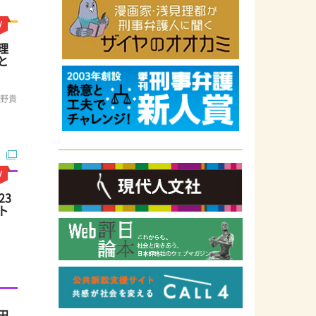
理
と
渕野貴
23
ト
田