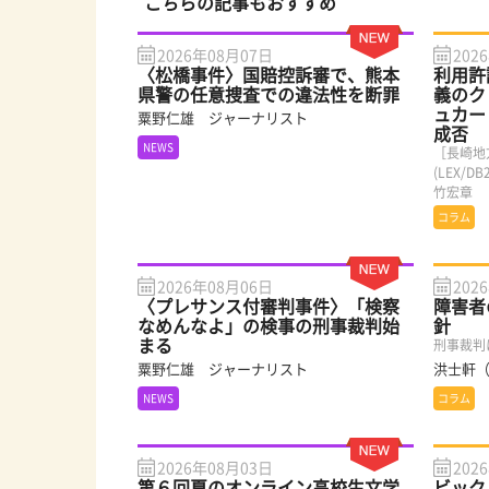
こちらの記事もおすすめ
2026年08月07日
202
〈松橋事件〉国賠控訴審で、熊本
利用許
県警の任意捜査での違法性を断罪
義のク
ュカー
粟野仁雄 ジャーナリスト
成否
NEWS
［長崎地
(LEX/
竹宏章
コラム
2026年08月06日
202
〈プレサンス付審判事件〉「検察
障害者
なめんなよ」の検事の刑事裁判始
針
まる
刑事裁判
粟野仁雄 ジャーナリスト
洪士軒
NEWS
コラム
2026年08月03日
202
第６回夏のオンライン高校生文学
ビック