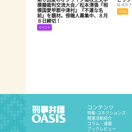
模擬裁判交流大会／松本清張『相
幅 美奈
模国愛甲郡中津村』『不運な名
コラム
前』を題材。傍聴人募集中、８月
８日締切！
イベント
コンテンツ
特集
-コネクションズ-
関連活動紹介
コラム・連載
ブックレビュー