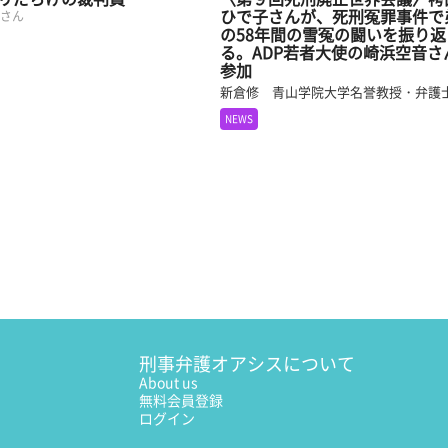
ひで子さんが、死刑冤罪事件で
子さん
の58年間の雪冤の闘いを振り返
る。ADP若者大使の崎浜空音さ
参加
新倉修 青山学院大学名誉教授・弁護
NEWS
刑事弁護オアシスについて
About us
無料会員登録
ログイン