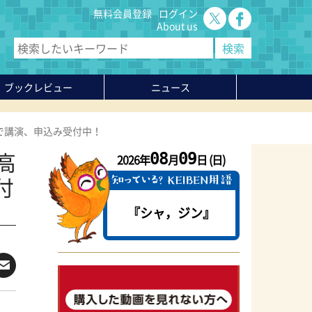
無料会員登録
ログイン
About us
ブックレビュー
ニュース
で講演、申込み受付中！
高
08
09
2026年
月
日 (日)
付
『シャ，ジン』