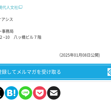
現代人文社
オアシス
ー事務局
谷２−10 八ッ橋ビル７階
（2025年01月08日公開)
登録してメルマガを受け取る