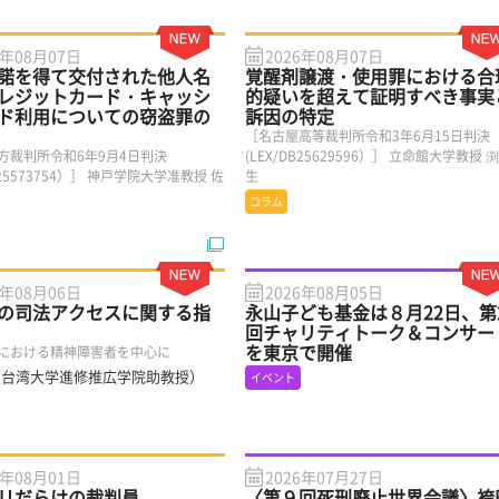
6年08月07日
2026年08月07日
諾を得て交付された他人名
覚醒剤譲渡・使用罪における合
レジットカード・キャッシ
的疑いを超えて証明すべき事実
ド利用についての窃盗罪の
訴因の特定
［名古屋高等裁判所令和3年6月15日判決
方裁判所令和6年9月4日判決
(LEX/DB25629596）］ 立命館大学教授 
DB25573754）］ 神戸学院大学准教授 佐
生
コラム
6年08月06日
2026年08月05日
の司法アクセスに関する指
永山子ども基金は８月22日、第
回チャリティトーク＆コンサー
を東京で開催
における精神障害者を中心に
（台湾大学進修推広学院助教授）
イベント
6年08月01日
2026年07月27日
リだらけの裁判員
〈第９回死刑廃止世界会議〉袴