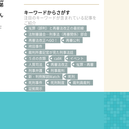
弟
キーワードからさがす
ん
注目のキーワードが含まれている記事を
ご紹介
士
冤罪（誤判）と再審法改正の最前線
法制審議会―刑事法（再審関係）部会
再審法改正へGO！
再審公判
袴田事件
裁判所書記官が見た刑事法廷
５点の衣類
call4
イベント
人質司法
再審法改正
冤罪・再審
刑事弁護
刑事裁判
新・判例解説Watch
死刑
死刑事件
死刑制度
裁判員裁判
証拠開示