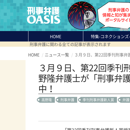
HOME
特集
-コネクションズ
刑事弁護に関わる全ての記事が表示されます
HOME
ニュース一覧
３月９日、第22回季刊刑事
３月９日、第22回季刊
野隆弁護士が「刑事弁
中！
高野隆
刑事弁護
季刊刑事弁護新人賞
弁護