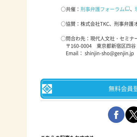
○共催：
刑事弁護フォーラム
、
○協賛：株式会社TKC、刑事弁護
◯問合わ先：現代人文社・セミナ
〒160-0004 東京都新宿区四
Email： shinjin-sho@genjin.jp
無料会員