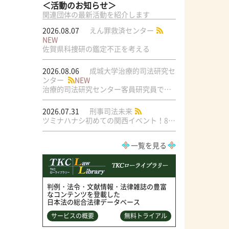
＜活動のお知らせ＞
関連団体の最新活動を紹介します
2026.08.07
えん罪救済センター
NEW
佐賀県科捜研の鑑定不正を考える
2026.08.06
成城大学治療的司法研究セ
ンター
NEW
治療的司法研究センター客員研究員で元・弁護士の菅原直美氏の論文が公刊されました
2026.07.31
刑事司法未来
ツミナハナシ初めての関西イベント！8/17（月）＠梅田ラテラル
一覧を見る
判例・法令・文献情報・法律雑誌の豊富
なコンテンツを登載した
日本法の総合法律データベース
サービスの概要
無料トライアル