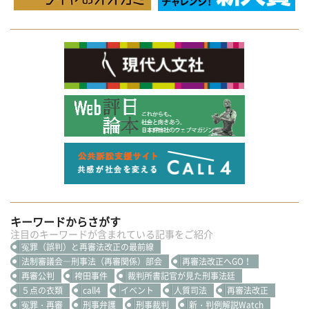
キーワードからさがす
注目のキーワードが含まれている記事をご紹介
冤罪（誤判）と再審法改正の最前線
法制審議会―刑事法（再審関係）部会
再審法改正へGO！
再審公判
袴田事件
裁判所書記官が見た刑事法廷
５点の衣類
call4
イベント
人質司法
再審法改正
冤罪・再審
刑事弁護
刑事裁判
新・判例解説Watch