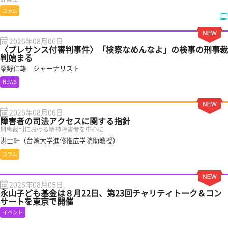
コラム
2026年08月06日
〈プレサンス付審判事件〉「検察なめんなよ」の検事の刑事裁
判始まる
粟野仁雄 ジャーナリスト
NEWS
2026年08月06日
障害者の司法アクセスに関する指針
刑事裁判における精神障害者を中心に
洪士軒（台湾大学進修推広学院助教授）
コラム
2026年08月05日
永山子ども基金は８月22日、第23回チャリティトーク＆コン
サートを東京で開催
イベント