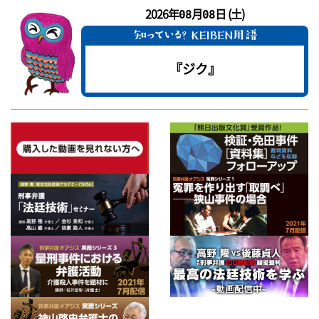
2026年
月
日 (土)
08
08
『ジク』