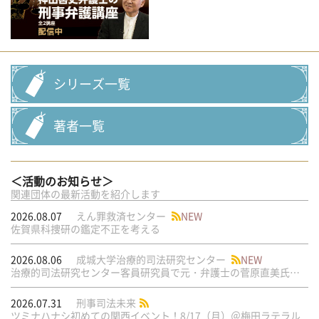
シリーズ一覧
著者一覧
＜活動のお知らせ＞
関連団体の最新活動を紹介します
2026.08.07
えん罪救済センター
NEW
佐賀県科捜研の鑑定不正を考える
2026.08.06
成城大学治療的司法研究センター
NEW
治療的司法研究センター客員研究員で元・弁護士の菅原直美氏の論文が公刊されました
2026.07.31
刑事司法未来
ツミナハナシ初めての関西イベント！8/17（月）＠梅田ラテラル