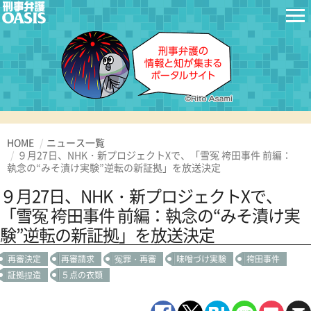
HOME
ニュース一覧
９月27日、NHK・新プロジェクトXで、「雪冤 袴田事件 前編：
執念の“みそ漬け実験”逆転の新証拠」を放送決定
９月27日、NHK・新プロジェクトXで、
「雪冤 袴田事件 前編：執念の“みそ漬け実
験”逆転の新証拠」を放送決定
再審決定
再審請求
冤罪・再審
味噌づけ実験
袴田事件
証拠捏造
５点の衣類