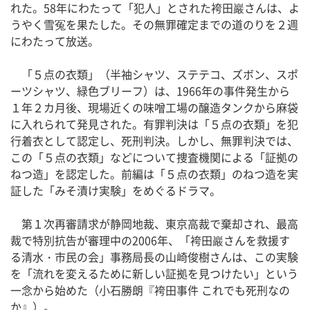
れた。58年にわたって「犯人」とされた袴田巖さんは、よ
うやく雪冤を果たした。その無罪確定までの道のりを２週
にわたって放送。
「５点の衣類」（半袖シャツ、ステテコ、ズボン、スポ
ーツシャツ、緑色ブリーフ）は、1966年の事件発生から
１年２カ月後、現場近くの味噌工場の醸造タンクから麻袋
に入れられて発見された。有罪判決は「５点の衣類」を犯
行着衣として認定し、死刑判決。しかし、無罪判決では、
この「５点の衣類」などについて捜査機関による「証拠の
ねつ造」を認定した。前編は「５点の衣類」のねつ造を実
証した「みそ漬け実験」をめぐるドラマ。
第１次再審請求が静岡地裁、東京高裁で棄却され、最高
裁で特別抗告が審理中の2006年、「袴田巖さんを救援す
る清水・市民の会」事務局長の山崎俊樹さんは、この実験
を「流れを変えるために新しい証拠を見つけたい」という
一念から始めた（小石勝朗『袴田事件 これでも死刑なの
か』）。