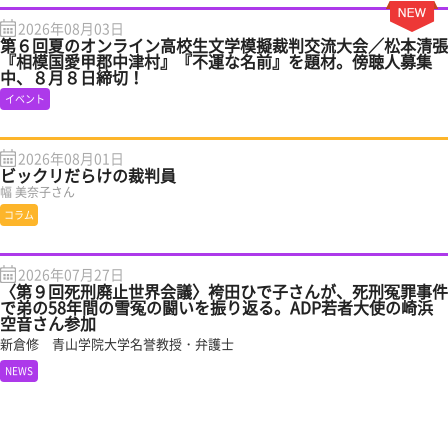
2026年08月03日
第６回夏のオンライン高校生文学模擬裁判交流大会／松本清張
『相模国愛甲郡中津村』『不運な名前』を題材。傍聴人募集
中、８月８日締切！
イベント
2026年08月01日
ビックリだらけの裁判員
幅 美奈子さん
コラム
2026年07月27日
〈第９回死刑廃止世界会議〉袴田ひで子さんが、死刑冤罪事件
で弟の58年間の雪冤の闘いを振り返る。ADP若者大使の崎浜
空音さん参加
新倉修 青山学院大学名誉教授・弁護士
NEWS