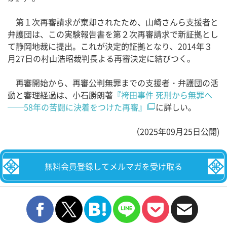
第１次再審請求が棄却されたため、山崎さんら支援者と
弁護団は、この実験報告書を第２次再審請求で新証拠とし
て静岡地裁に提出。これが決定的証拠となり、2014年３
月27日の村山浩昭裁判長よる再審決定に結びつく。
再審開始から、再審公判無罪までの支援者・弁護団の活
動と審理経過は、小石勝朗著
『袴田事件 死刑から無罪へ
──58年の苦闘に決着をつけた再審』
に詳しい。
（2025年09月25日公開)
無料会員登録してメルマガを受け取る