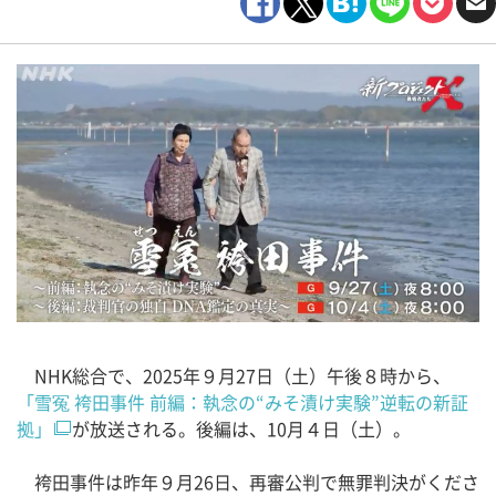
NHK総合で、2025年９月27日（土）午後８時から、
「雪冤 袴田事件 前編：執念の“みそ漬け実験”逆転の新証
拠」
が放送される。後編は、10月４日（土）。
袴田事件は昨年９月26日、再審公判で無罪判決がくださ