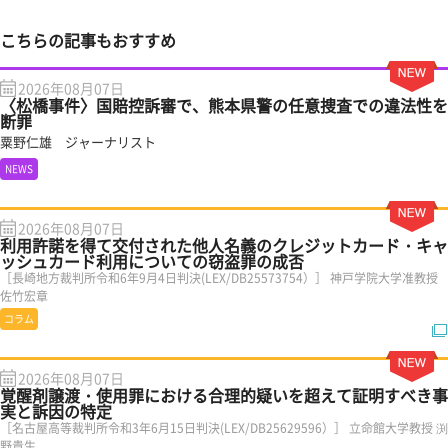
こちらの記事もおすすめ
2026年08月07日
〈松橋事件〉国賠控訴審で、熊本県警の任意捜査での違法性を
断罪
粟野仁雄 ジャーナリスト
NEWS
2026年08月07日
利用許諾を得て交付された他人名義のクレジットカード・キャ
ッシュカード利用についての窃盗罪の成否
［長崎地方裁判所令和6年9月4日判決(LEX/DB25573754）］ 神戸学院大学准教授
佐竹宏章
コラム
2026年08月07日
覚醒剤譲渡・使用罪における合理的疑いを超えて証明すべき事
実と訴因の特定
［名古屋高等裁判所令和3年6月15日判決(LEX/DB25629596）］ 立命館大学教授 渕
野貴生