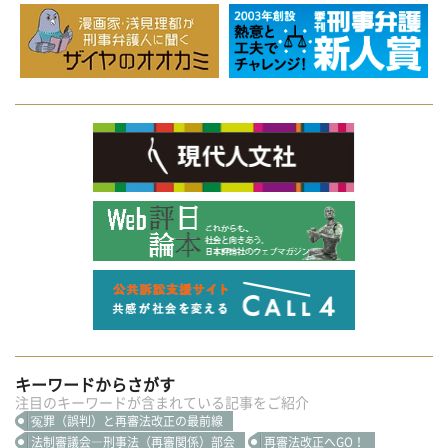
キーワードからさがす
注目のキーワードが含まれている記事をご紹介
冤罪（誤判）と再審法改正の最前線
法制審議会―刑事法（再審関係）部会
再審法改正へGO！