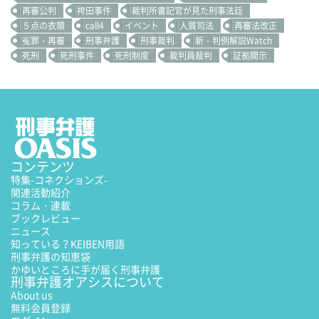
再審公判
袴田事件
裁判所書記官が見た刑事法廷
５点の衣類
call4
イベント
人質司法
再審法改正
冤罪・再審
刑事弁護
刑事裁判
新・判例解説Watch
死刑
死刑事件
死刑制度
裁判員裁判
証拠開示
コンテンツ
特集
-コネクションズ-
関連活動紹介
コラム・連載
ブックレビュー
ニュース
知っている？KEIBEN用語
刑事弁護の知恵袋
かゆいところに手が届く刑事弁護
刑事弁護オアシスについて
About us
無料会員登録