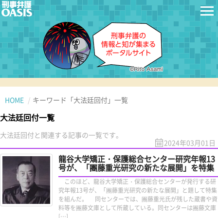
HOME
キーワード「大法廷回付」一覧
大法廷回付一覧
大法廷回付と関連する記事の一覧です。
2024年03月01日
龍谷大学矯正・保護総合センター研究年報13
号が、「團藤重光研究の新たな展開」を特集
このほど、龍谷大学矯正・保護総合センターが発行する研
究年報13号が、「團藤重光研究の新たな展開」と題して特集
を組んだ。 同センターでは、團藤重光氏が残した蔵書や資
料等を團藤文庫として所蔵している。同センターは團藤文庫
[…]