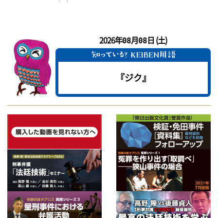
2026年
月
日 (土)
08
08
『ジク』