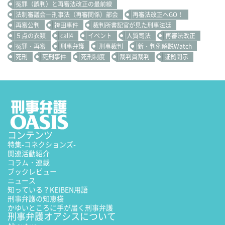
冤罪（誤判）と再審法改正の最前線
法制審議会―刑事法（再審関係）部会
再審法改正へGO！
再審公判
袴田事件
裁判所書記官が見た刑事法廷
５点の衣類
call4
イベント
人質司法
再審法改正
冤罪・再審
刑事弁護
刑事裁判
新・判例解説Watch
死刑
死刑事件
死刑制度
裁判員裁判
証拠開示
コンテンツ
特集
-コネクションズ-
関連活動紹介
コラム・連載
ブックレビュー
ニュース
知っている？KEIBEN用語
刑事弁護の知恵袋
かゆいところに手が届く刑事弁護
刑事弁護オアシスについて