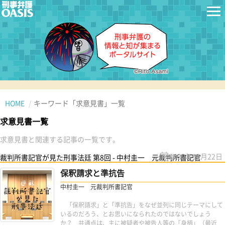
HOME
キーワード「求意見書」一覧
求意見書一覧
求意見書と関連する記事の一覧です。
2022年11月22日
裁判所書記官が見た刑事法廷 第8回 - 中村圭一 元裁判所書記官
保釈請求と準抗告
中村圭一 元裁判所書記官
「保釈請求」と「準抗告」をなぜ並列に同じテーマにして
いるのだろう、とお思いになられたのではないでしょう
か？ 共通点は、主に被疑者や被告人等の「身柄」（最近