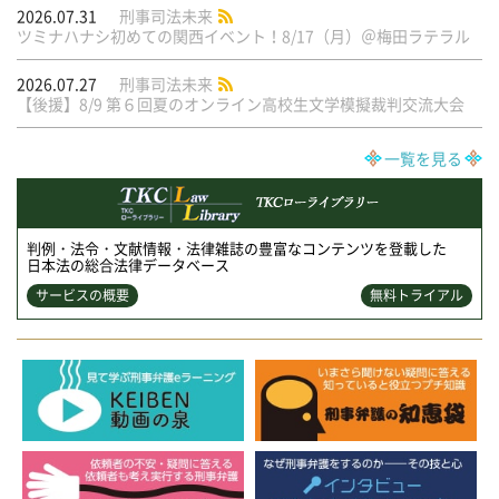
2026.07.31
刑事司法未来
ツミナハナシ初めての関西イベント！8/17（月）＠梅田ラテラル
2026.07.27
刑事司法未来
【後援】8/9 第６回夏のオンライン高校生文学模擬裁判交流大会
一覧を見る
判例・法令・文献情報・法律雑誌の豊富なコンテンツを登載した
日本法の総合法律データベース
サービスの概要
無料トライアル