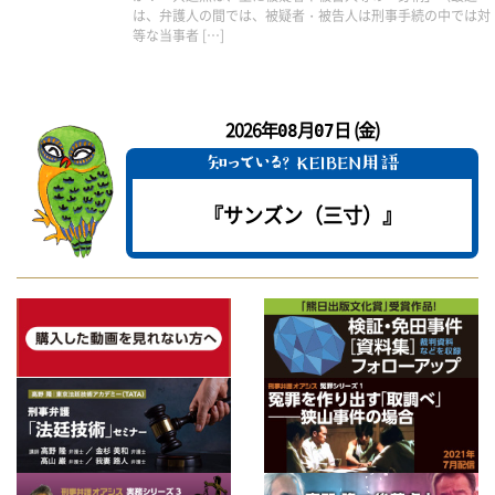
は、弁護人の間では、被疑者・被告人は刑事手続の中では対
等な当事者 […]
2026年
月
日 (金)
08
07
『サンズン（三寸）』