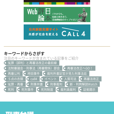
キーワードからさがす
注目のキーワードが含まれている記事をご紹介
冤罪（誤判）と再審法改正の最前線
法制審議会―刑事法（再審関係）部会
再審法改正へGO！
再審公判
袴田事件
裁判所書記官が見た刑事法廷
５点の衣類
call4
イベント
人質司法
再審法改正
冤罪・再審
刑事弁護
刑事裁判
新・判例解説Watch
死刑
死刑事件
死刑制度
裁判員裁判
証拠開示