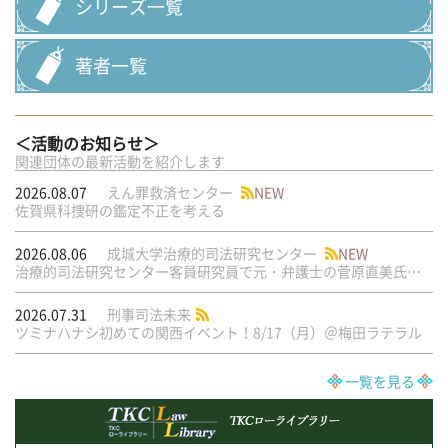
シリーズ一覧
著者一覧
＜活動のお知らせ＞
関連団体の最新活動を紹介します
2026.08.07
えん罪救済センター
NEW
佐賀県科捜研の鑑定不正を考える
2026.08.06
成城大学治療的司法研究センター
NEW
治療的司法研究センター客員研究員で元・弁護士の菅原直美氏の論文が公刊されました
2026.07.31
刑事司法未来
ツミナハナシ初めての関西イベント！8/17（月）＠梅田ラテラル
一覧を見る