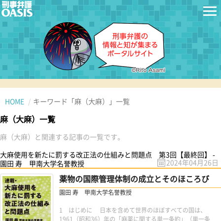
HOME
キーワード「麻（大麻）」一覧
麻（大麻）一覧
麻（大麻）と関連する記事の一覧です。
大麻使用を新たに罰する改正法の仕組みと問題点 第3回【最終回】 -
2024年04月26日
園田 寿 甲南大学名誉教授
薬物の国際管理体制の成立とそのほころび
園田 寿 甲南大学名誉教授
1 はじめに 日本を含めて世界のほぼすべての国は、
1961（昭和36）年の「麻薬に関する単一条約」（単一条