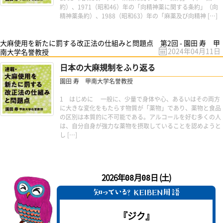
約）、1971（昭和46）年の「向精神薬に関する条約」（向
精神薬条約）、1988（昭和63）年の「麻薬及び向精神 […]
大麻使用を新たに罰する改正法の仕組みと問題点 第2回 - 園田 寿 甲
2024年04月11日
南大学名誉教授
日本の大麻規制をふり返る
園田 寿 甲南大学名誉教授
1 はじめに 一般に、少量で身体や心、あるいはその両方
に大きな変化をもたらす物質が「薬物」であり、薬物と食品
の区別は本質的に不可能である。アルコールを好む多くの人
は、自分自身が強力な薬物を摂取していることを認めようと
し […]
2026年
月
日 (土)
08
08
『ジク』