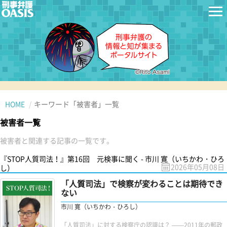
HOME
キーワード「被害者」一覧
被害者一覧
被害者と関連する記事の一覧です。
『STOP人質司法！』第16回 元検事に聞く - 市川 寛（いちかわ・ひろ
2026年05月08日
し）
「人質司法」で検察が変わることは期待でき
ない
市川 寛（いちかわ・ひろし）
「人質司法」に対する検察庁の認識は？ ——2011年の郵政