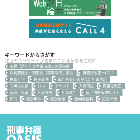
キーワードからさがす
注目のキーワードが含まれている記事をご紹介
冤罪（誤判）と再審法改正の最前線
法制審議会―刑事法（再審関係）部会
再審法改正へGO！
再審公判
袴田事件
裁判所書記官が見た刑事法廷
５点の衣類
call4
イベント
人質司法
再審法改正
冤罪・再審
刑事弁護
刑事裁判
新・判例解説Watch
死刑
死刑事件
死刑制度
裁判員裁判
証拠開示