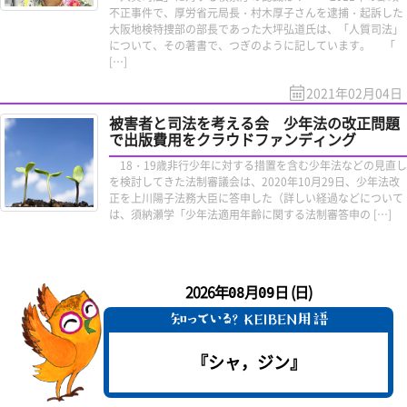
不正事件で、厚労省元局長・村木厚子さんを逮捕・起訴した
大阪地検特捜部の部長であった大坪弘道氏は、「人質司法」
について、その著書で、つぎのように記しています。 「
[…]
2021年02月04日
被害者と司法を考える会 少年法の改正問題
で出版費用をクラウドファンディング
18・19歳非行少年に対する措置を含む少年法などの見直し
を検討してきた法制審議会は、2020年10月29日、少年法改
正を上川陽子法務大臣に答申した（詳しい経過などについて
は、須納瀬学「少年法適用年齢に関する法制審答申の […]
2026年
月
日 (日)
08
09
『シャ，ジン』