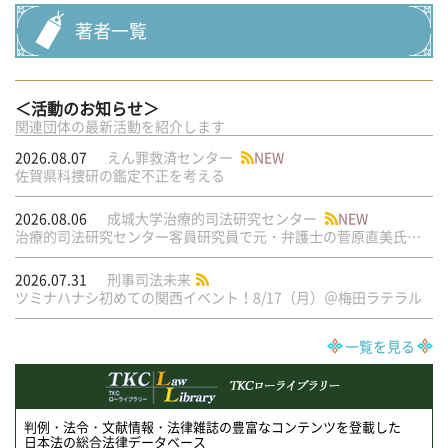
著者一覧
＜活動のお知らせ＞
関連団体の最新活動を紹介します
2026.08.07
えん罪救済センター
NEW
佐賀県科捜研の鑑定不正を考える
2026.08.06
成城大学治療的司法研究センター
NEW
治療的司法研究センター客員研究員で元・弁護士の菅原直美氏の論文が公刊されました
2026.07.31
刑事司法未来
ツミナハナシ初めての関西イベント！8/17（月）＠梅田ラテラル
一覧を見る
判例・法令・文献情報・法律雑誌の豊富なコンテンツを登載した
日本法の総合法律データベース