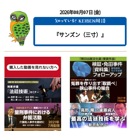
2026年
月
日 (金)
08
07
『サンズン（三寸）』