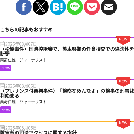
こちらの記事もおすすめ
2026年08月07日
〈松橋事件〉国賠控訴審で、熊本県警の任意捜査での違法性を
断罪
粟野仁雄 ジャーナリスト
NEWS
2026年08月06日
〈プレサンス付審判事件〉「検察なめんなよ」の検事の刑事裁
判始まる
粟野仁雄 ジャーナリスト
NEWS
2026年08月06日
障害者の司法アクセスに関する指針