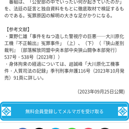
番組は、「公安部の中でいったい何が起きていたのか」
を、法廷の証言と独自資料をもとに徹底取材で検証するも
のである。冤罪原因の解明の大きな足がかりになる。
【参考文献】
・粟野仁雄「事件をねつ造した警視庁の巨悪──大川原化
工機『不正輸出』冤罪事件」（上）、（下）（『狭山差別
裁判』〔部落解放同盟中央本部中央狭山闘争本部発行〕
537号・538号〔2023年〕）
・身体拘束の経過については、趙誠峰「大川原化工機事
件・人質司法の記録」季刊刑事弁護116号（2023年10月発
売）91頁に詳しい。
（2023年09月25日公開)
無料会員登録してメルマガを受け取る