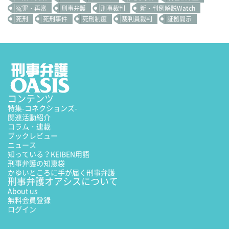
冤罪・再審
刑事弁護
刑事裁判
新・判例解説Watch
死刑
死刑事件
死刑制度
裁判員裁判
証拠開示
コンテンツ
特集
-コネクションズ-
関連活動紹介
コラム・連載
ブックレビュー
ニュース
知っている？KEIBEN用語
刑事弁護の知恵袋
かゆいところに手が届く刑事弁護
刑事弁護オアシスについて
About us
無料会員登録
ログイン