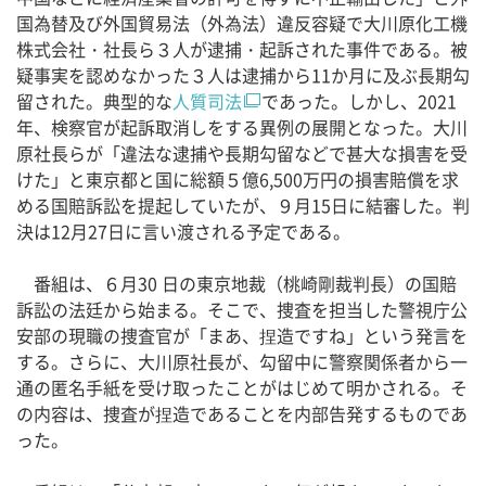
国為替及び外国貿易法（外為法）違反容疑で大川原化工機
株式会社・社長ら３人が逮捕・起訴された事件である。被
疑事実を認めなかった３人は逮捕から11か月に及ぶ長期勾
留された。典型的な
人質司法
であった。しかし、2021
年、検察官が起訴取消しをする異例の展開となった。大川
原社長らが「違法な逮捕や長期勾留などで甚大な損害を受
けた」と東京都と国に総額５億6,500万円の損害賠償を求
める国賠訴訟を提起していたが、９月15日に結審した。判
決は12月27日に言い渡される予定である。
番組は、６月30 日の東京地裁（桃崎剛裁判長）の国賠
訴訟の法廷から始まる。そこで、捜査を担当した警視庁公
安部の現職の捜査官が「まあ、捏造ですね」という発言を
する。さらに、大川原社長が、勾留中に警察関係者から一
通の匿名手紙を受け取ったことがはじめて明かされる。そ
の内容は、捜査が捏造であることを内部告発するものであ
った。