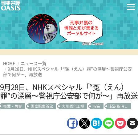
HOME
ニュース一覧
9月28日、NHKスペシャル「“冤（えん）罪”の深層〜警視庁公安
部で何が〜」再放送
9月28日、NHKスペシャル「“冤（えん）
罪”の深層〜警視庁公安部で何が〜」再放送
冤罪・再審
国家賠償訴訟
大川原化工機
捏造
起訴取消し