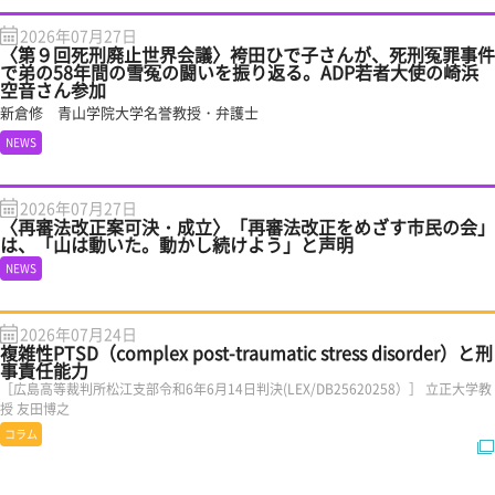
2026年07月27日
〈第９回死刑廃止世界会議〉袴田ひで子さんが、死刑冤罪事件
で弟の58年間の雪冤の闘いを振り返る。ADP若者大使の崎浜
空音さん参加
新倉修 青山学院大学名誉教授・弁護士
NEWS
2026年07月27日
〈再審法改正案可決・成立〉「再審法改正をめざす市民の会」
は、「山は動いた。動かし続けよう」と声明
NEWS
2026年07月24日
複雑性PTSD（complex post-traumatic stress disorder）と刑
事責任能力
［広島高等裁判所松江支部令和6年6月14日判決(LEX/DB25620258）］ 立正大学教
授 友田博之
コラム