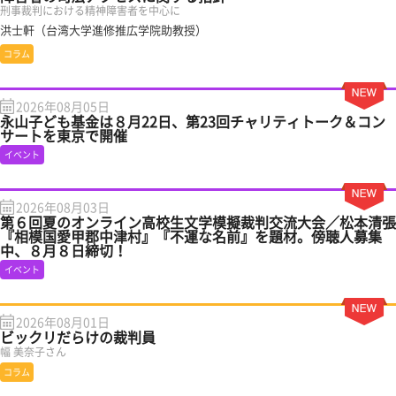
刑事裁判における精神障害者を中心に
洪士軒（台湾大学進修推広学院助教授）
コラム
2026年08月05日
永山子ども基金は８月22日、第23回チャリティトーク＆コン
サートを東京で開催
イベント
2026年08月03日
第６回夏のオンライン高校生文学模擬裁判交流大会／松本清張
『相模国愛甲郡中津村』『不運な名前』を題材。傍聴人募集
中、８月８日締切！
イベント
2026年08月01日
ビックリだらけの裁判員
幅 美奈子さん
コラム