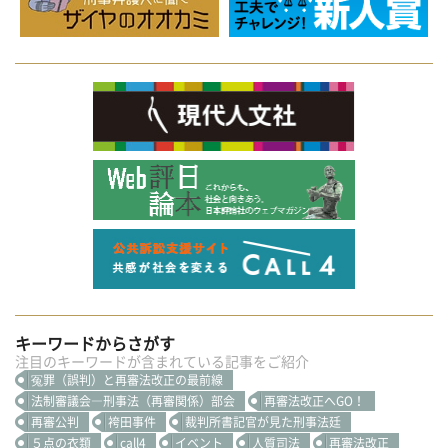
キーワードからさがす
注目のキーワードが含まれている記事をご紹介
冤罪（誤判）と再審法改正の最前線
法制審議会―刑事法（再審関係）部会
再審法改正へGO！
再審公判
袴田事件
裁判所書記官が見た刑事法廷
５点の衣類
call4
イベント
人質司法
再審法改正