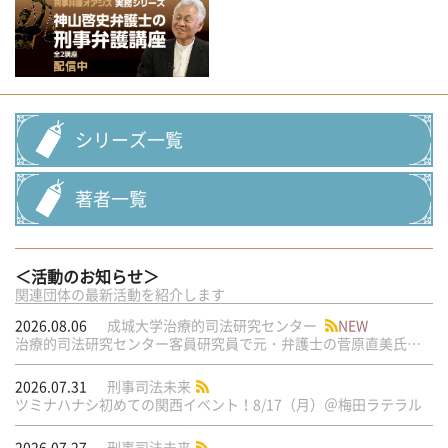
シリーズ一覧
著者一覧
＜活動のお知らせ＞
関連団体の最新活動を紹介します
2026.08.06
成城大学治療的司法研究センター
NEW
治療的司法研究センター客員研究員で元・弁護士の菅原直美氏の論文が公刊されました
2026.07.31
刑事司法未来
ツミナハナシ初めての関西イベント！8/17（月）＠梅田ラテラル
2026.07.27
刑事司法未来