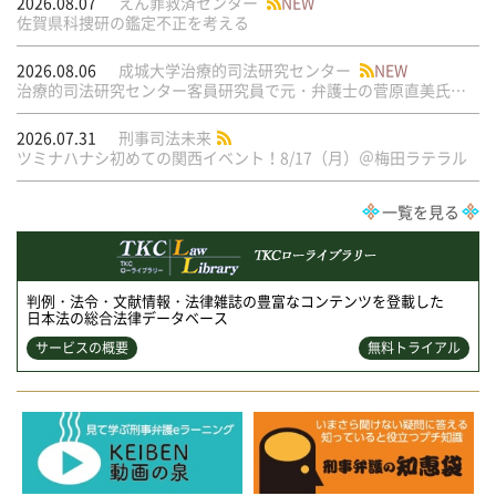
2026.08.07
えん罪救済センター
NEW
佐賀県科捜研の鑑定不正を考える
2026.08.06
成城大学治療的司法研究センター
NEW
治療的司法研究センター客員研究員で元・弁護士の菅原直美氏の論文が公刊されました
2026.07.31
刑事司法未来
ツミナハナシ初めての関西イベント！8/17（月）＠梅田ラテラル
一覧を見る
判例・法令・文献情報・法律雑誌の豊富なコンテンツを登載した
日本法の総合法律データベース
サービスの概要
無料トライアル