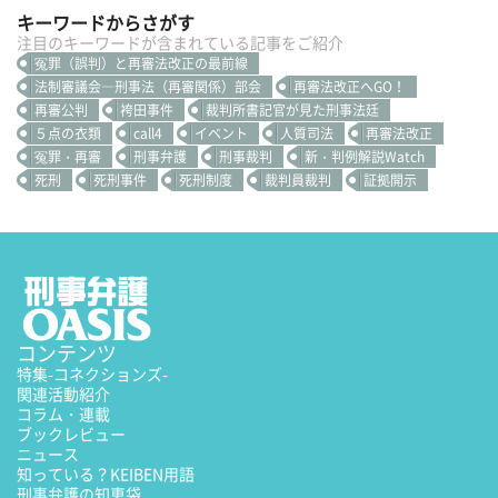
キーワードからさがす
注目のキーワードが含まれている記事をご紹介
冤罪（誤判）と再審法改正の最前線
法制審議会―刑事法（再審関係）部会
再審法改正へGO！
再審公判
袴田事件
裁判所書記官が見た刑事法廷
５点の衣類
call4
イベント
人質司法
再審法改正
冤罪・再審
刑事弁護
刑事裁判
新・判例解説Watch
死刑
死刑事件
死刑制度
裁判員裁判
証拠開示
コンテンツ
特集
-コネクションズ-
関連活動紹介
コラム・連載
ブックレビュー
ニュース
知っている？KEIBEN用語
刑事弁護の知恵袋