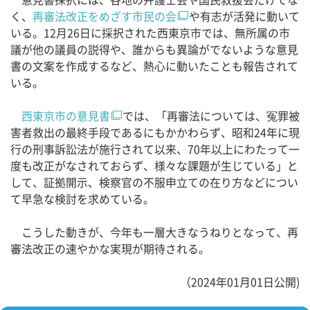
く、
再審法改正をめざす市民の会
や有志が活発に動いて
いる。12月26日に採択された西東京市では、無所属の市
議が他の議員の説得や、誰からも異論がでないような意見
書の文案を作成するなど、熱心に動いたことも報告されて
いる。
西東京市の意見書
では、「再審法については、冤罪被
害者救出の最終手段であるにもかかわらず、昭和24年に現
行の刑事訴訟法が施行されて以来、70年以上にわたって一
度も改正がなされておらず、様々な課題が生じている」と
して、証拠開示、検察官の不服申立ての在り方などについ
て早急な検討を求めている。
こうした動きが、今年も一層大きなうねりとなって、再
審法改正の速やかな実現が期待される。
（2024年01月01日公開)