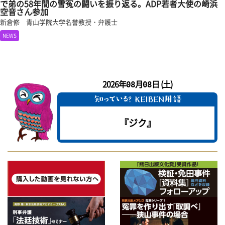
で弟の58年間の雪冤の闘いを振り返る。ADP若者大使の崎浜
空音さん参加
新倉修 青山学院大学名誉教授・弁護士
NEWS
2026年
月
日 (土)
08
08
『ジク』