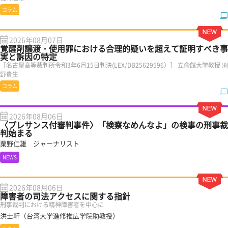
コラム
2026年08月07日
覚醒剤譲渡・使用罪における合理的疑いを超えて証明すべき事
実と訴因の特定
［名古屋高等裁判所令和3年6月15日判決(LEX/DB25629596）］ 立命館大学教授 渕
野貴生
コラム
2026年08月06日
〈プレサンス付審判事件〉「検察なめんなよ」の検事の刑事裁
判始まる
粟野仁雄 ジャーナリスト
NEWS
2026年08月06日
障害者の司法アクセスに関する指針
刑事裁判における精神障害者を中心に
洪士軒（台湾大学進修推広学院助教授）