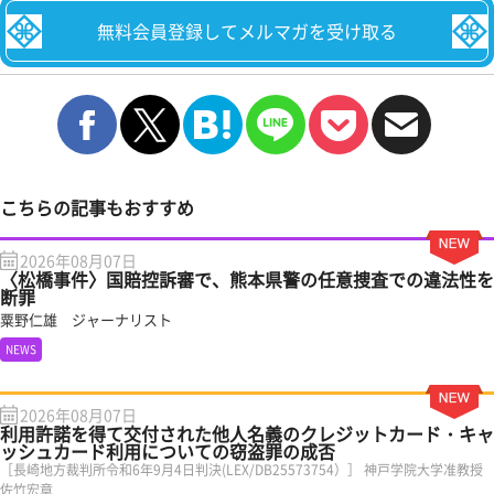
無料会員登録してメルマガを受け取る
こちらの記事もおすすめ
2026年08月07日
〈松橋事件〉国賠控訴審で、熊本県警の任意捜査での違法性を
断罪
粟野仁雄 ジャーナリスト
NEWS
2026年08月07日
利用許諾を得て交付された他人名義のクレジットカード・キャ
ッシュカード利用についての窃盗罪の成否
［長崎地方裁判所令和6年9月4日判決(LEX/DB25573754）］ 神戸学院大学准教授
佐竹宏章