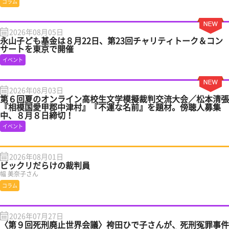
コラム
2026年08月05日
永山子ども基金は８月22日、第23回チャリティトーク＆コン
サートを東京で開催
イベント
2026年08月03日
第６回夏のオンライン高校生文学模擬裁判交流大会／松本清張
『相模国愛甲郡中津村』『不運な名前』を題材。傍聴人募集
中、８月８日締切！
イベント
2026年08月01日
ビックリだらけの裁判員
幅 美奈子さん
コラム
2026年07月27日
〈第９回死刑廃止世界会議〉袴田ひで子さんが、死刑冤罪事件