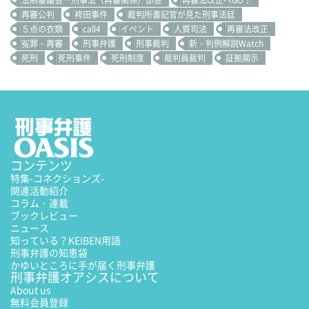
再審公判
袴田事件
裁判所書記官が見た刑事法廷
５点の衣類
call4
イベント
人質司法
再審法改正
冤罪・再審
刑事弁護
刑事裁判
新・判例解説Watch
死刑
死刑事件
死刑制度
裁判員裁判
証拠開示
コンテンツ
特集
-コネクションズ-
関連活動紹介
コラム・連載
ブックレビュー
ニュース
知っている？KEIBEN用語
刑事弁護の知恵袋
かゆいところに手が届く刑事弁護
刑事弁護オアシスについて
About us
無料会員登録