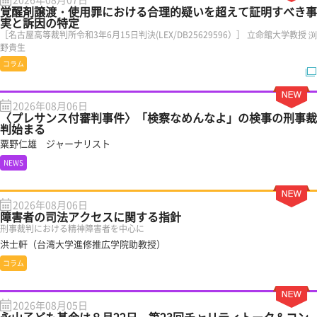
覚醒剤譲渡・使用罪における合理的疑いを超えて証明すべき事
実と訴因の特定
［名古屋高等裁判所令和3年6月15日判決(LEX/DB25629596）］ 立命館大学教授 渕
野貴生
コラム
2026年08月06日
〈プレサンス付審判事件〉「検察なめんなよ」の検事の刑事裁
判始まる
粟野仁雄 ジャーナリスト
NEWS
2026年08月06日
障害者の司法アクセスに関する指針
刑事裁判における精神障害者を中心に
洪士軒（台湾大学進修推広学院助教授）
コラム
2026年08月05日