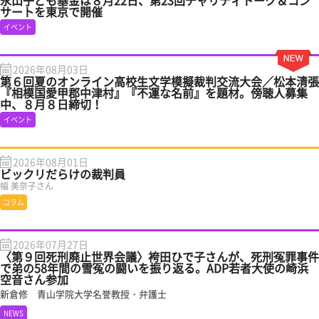
永山子ども基金は８月22日、第23回チャリティトーク＆コン
サートを東京で開催
イベント
2026年08月03日
第６回夏のオンライン高校生文学模擬裁判交流大会／松本清張
『相模国愛甲郡中津村』『不運な名前』を題材。傍聴人募集
中、８月８日締切！
イベント
2026年08月01日
ビックリだらけの裁判員
幅 美奈子さん
コラム
2026年07月27日
〈第９回死刑廃止世界会議〉袴田ひで子さんが、死刑冤罪事件
で弟の58年間の雪冤の闘いを振り返る。ADP若者大使の崎浜
空音さん参加
新倉修 青山学院大学名誉教授・弁護士
NEWS