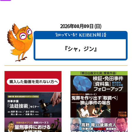
2026年
月
日 (日)
08
09
『シャ，ジン』