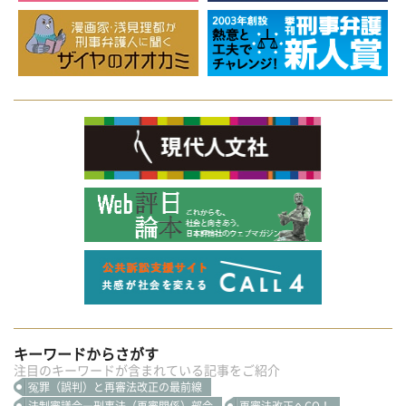
キーワードからさがす
注目のキーワードが含まれている記事をご紹介
冤罪（誤判）と再審法改正の最前線
法制審議会―刑事法（再審関係）部会
再審法改正へGO！