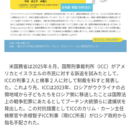
米国務省は2025年８月、国際刑事裁判所（ICC）がアメ
リカとイスラエルの市民に対する訴追を試みたとして、
ICCの判事２人と検事２人に対して制裁を科すと発表し
た。これより先、ICCは2023年、ロシアがウクライナの占
領地域から子どもたちをロシア側に移送したことは国際法
上の戦争犯罪にあたるとしてプーチン大統領らに逮捕状を
発出した。この対抗措置としてICCのカリム・カーン主任
検察官や赤根智子ICC判事（現ICC所長）がロシア政府から
指名手配された。