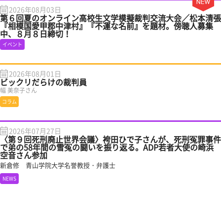
2026年08月03日
第６回夏のオンライン高校生文学模擬裁判交流大会／松本清張
『相模国愛甲郡中津村』『不運な名前』を題材。傍聴人募集
中、８月８日締切！
イベント
2026年08月01日
ビックリだらけの裁判員
幅 美奈子さん
コラム
2026年07月27日
〈第９回死刑廃止世界会議〉袴田ひで子さんが、死刑冤罪事件
で弟の58年間の雪冤の闘いを振り返る。ADP若者大使の崎浜
空音さん参加
新倉修 青山学院大学名誉教授・弁護士
NEWS