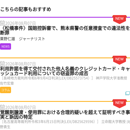
こちらの記事もおすすめ
2026年08月07日
〈松橋事件〉国賠控訴審で、熊本県警の任意捜査での違法性を
断罪
粟野仁雄 ジャーナリスト
NEWS
2026年08月07日
利用許諾を得て交付された他人名義のクレジットカード・キャ
ッシュカード利用についての窃盗罪の成否
［長崎地方裁判所令和6年9月4日判決(LEX/DB25573754）］ 神戸学院大学准教授
佐竹宏章
コラム
2026年08月07日
覚醒剤譲渡・使用罪における合理的疑いを超えて証明すべき事
実と訴因の特定
［名古屋高等裁判所令和3年6月15日判決(LEX/DB25629596）］ 立命館大学教授 渕
野貴生