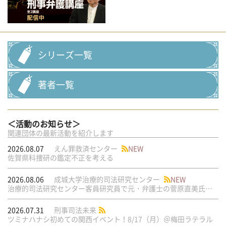
シリーズ一覧
著者一覧
＜活動のお知らせ＞
関連団体の最新活動を紹介します
2026.08.07
えん罪救済センター
NEW
佐賀県科捜研の鑑定不正を考える
2026.08.06
成城大学治療的司法研究センター
NEW
治療的司法研究センター客員研究員で元・弁護士の菅原直美氏の論文が公刊されました
2026.07.31
刑事司法未来
ツミナハナシ初めての関西イベント！8/17（月）＠梅田ラテラル