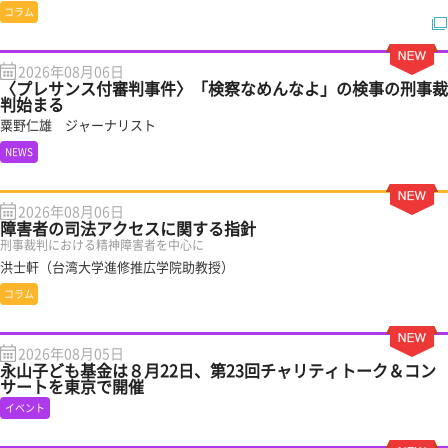
コラム
2026年08月06日
〈プレサンス付審判事件〉「検察なめんなよ」の検事の刑事裁
判始まる
粟野仁雄 ジャーナリスト
NEWS
2026年08月06日
障害者の司法アクセスに関する指針
刑事裁判における精神障害者を中心に
洪士軒（台湾大学進修推広学院助教授）
コラム
2026年08月05日
永山子ども基金は８月22日、第23回チャリティトーク＆コン
サートを東京で開催
イベント