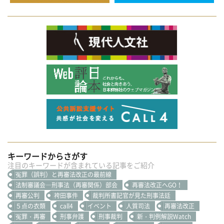
キーワードからさがす
注目のキーワードが含まれている記事をご紹介
冤罪（誤判）と再審法改正の最前線
法制審議会―刑事法（再審関係）部会
再審法改正へGO！
再審公判
袴田事件
裁判所書記官が見た刑事法廷
５点の衣類
call4
イベント
人質司法
再審法改正
冤罪・再審
刑事弁護
刑事裁判
新・判例解説Watch