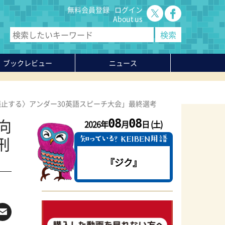
無料会員登録
ログイン
About us
ブックレビュー
ニュース
止する〉アンダー30英語スピーチ大会」最終選考
向
08
08
2026年
月
日 (土)
刑
『ジク』