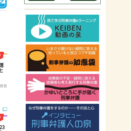
理
と
渕野貴
23