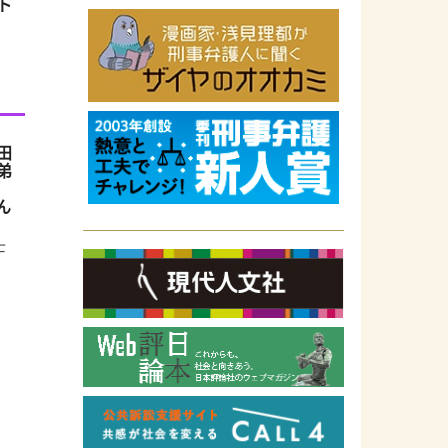
ト
田
弟
ん
士