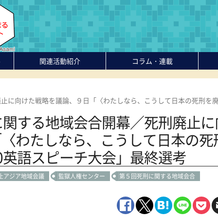
-
関連活動紹介
コラム・連載
廃止に向けた戦略を議論、９日「〈わたしなら、こうして日本の死刑を廃
に関する地域会合開幕／死刑廃止に
「〈わたしなら、こうして日本の死
0英語スピーチ大会」最終選考
止アジア地域会議
監獄人権センター
第５回死刑に関する地域会合