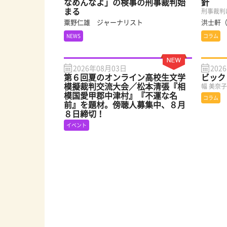
なめんなよ」の検事の刑事裁判始
針
まる
刑事裁判
粟野仁雄 ジャーナリスト
洪士軒
NEWS
コラム
2026年08月03日
202
第６回夏のオンライン高校生文学
ビック
模擬裁判交流大会／松本清張『相
幅 美奈
模国愛甲郡中津村』『不運な名
コラム
前』を題材。傍聴人募集中、８月
８日締切！
イベント