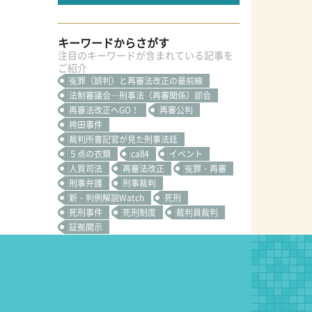
キーワードからさがす
注目のキーワードが含まれている記事を
ご紹介
冤罪（誤判）と再審法改正の最前線
法制審議会―刑事法（再審関係）部会
再審法改正へGO！
再審公判
袴田事件
裁判所書記官が見た刑事法廷
５点の衣類
call4
イベント
人質司法
再審法改正
冤罪・再審
刑事弁護
刑事裁判
新・判例解説Watch
死刑
死刑事件
死刑制度
裁判員裁判
証拠開示