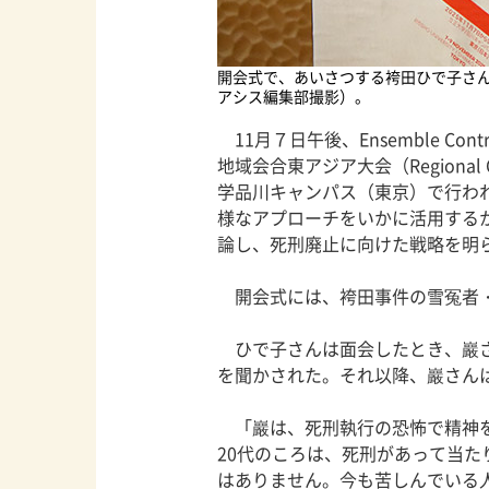
開会式で、あいさつする袴田ひで子さん
アシス編集部撮影）。
11月７日午後、Ensemble Contr
地域会合東アジア大会（Regional Con
学品川キャンパス（東京）で行わ
様なアプローチをいかに活用する
論し、死刑廃止に向けた戦略を明
開会式には、袴田事件の雪冤者・
ひで子さんは面会したとき、巖さ
を聞かされた。それ以降、巖さん
「巖は、死刑執行の恐怖で精神を
20代のころは、死刑があって当
はありません。今も苦しんでいる