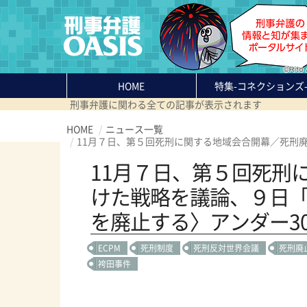
HOME
特集
-コネクションズ
刑事弁護に関わる全ての記事が表示されます
HOME
ニュース一覧
11月７日、第５回死刑に関する地域会合開幕／死刑
11月７日、第５回死刑
けた戦略を議論、９日
を廃止する〉アンダー3
ECPM
死刑制度
死刑反対世界会議
死刑廃
袴田事件