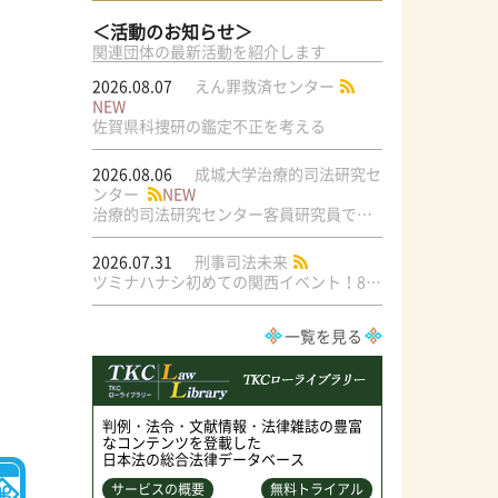
＜活動のお知らせ＞
関連団体の最新活動を紹介します
2026.08.07
えん罪救済センター
NEW
佐賀県科捜研の鑑定不正を考える
2026.08.06
成城大学治療的司法研究セ
ンター
NEW
治療的司法研究センター客員研究員で元・弁護士の菅原直美氏の論文が公刊されました
2026.07.31
刑事司法未来
ツミナハナシ初めての関西イベント！8/17（月）＠梅田ラテラル
一覧を見る
判例・法令・文献情報・法律雑誌の豊富
なコンテンツを登載した
日本法の総合法律データベース
サービスの概要
無料トライアル