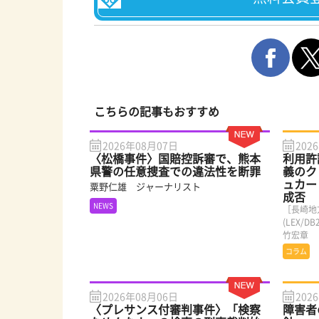
こちらの記事もおすすめ
2026年08月07日
202
〈松橋事件〉国賠控訴審で、熊本
利用許
県警の任意捜査での違法性を断罪
義のク
ュカー
粟野仁雄 ジャーナリスト
成否
NEWS
［長崎地
(LEX/
竹宏章
コラム
2026年08月06日
202
〈プレサンス付審判事件〉「検察
障害者