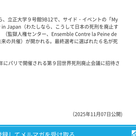
、立正大学９号館9B12で、サイド・イベントの「My
h Penalty in Japan（わたしなら、こうして日本の死刑を廃止す
権センター、Ensemble Contre la Peine de
司法未来の共催）が開かれる。最終選考に選ばれた６名が死
6年にパリで開催される第９回世界死刑廃止会議に招待さ
（2025年11月07日公開)
登録してメルマガを受け取る