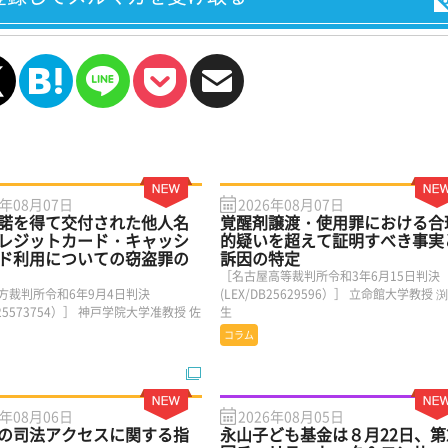
6年08月07日
2026年08月07日
諾を得て交付された他人名
覚醒剤譲渡・使用罪における合
レジットカード・キャッシ
的疑いを超えて証明すべき事実
ド利用についての窃盗罪の
訴因の特定
［名古屋高等裁判所令和3年6月15日判決
方裁判所令和6年9月4日判決
(LEX/DB25629596）］ 立命館大学教授 
DB25573754）］ 神戸学院大学准教授 佐
生
コラム
6年08月06日
2026年08月05日
の司法アクセスに関する指
永山子ども基金は８月22日、第