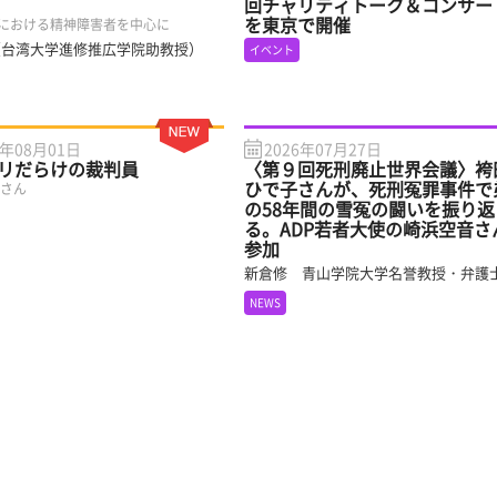
回チャリティトーク＆コンサー
を東京で開催
における精神障害者を中心に
（台湾大学進修推広学院助教授）
イベント
6年08月01日
2026年07月27日
リだらけの裁判員
〈第９回死刑廃止世界会議〉袴
ひで子さんが、死刑冤罪事件で
子さん
の58年間の雪冤の闘いを振り返
る。ADP若者大使の崎浜空音さ
参加
新倉修 青山学院大学名誉教授・弁護
NEWS