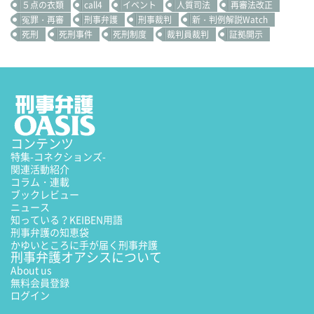
５点の衣類
call4
イベント
人質司法
再審法改正
冤罪・再審
刑事弁護
刑事裁判
新・判例解説Watch
死刑
死刑事件
死刑制度
裁判員裁判
証拠開示
コンテンツ
特集
-コネクションズ-
関連活動紹介
コラム・連載
ブックレビュー
ニュース
知っている？KEIBEN用語
刑事弁護の知恵袋
かゆいところに手が届く刑事弁護
刑事弁護オアシスについて
About us
無料会員登録
ログイン