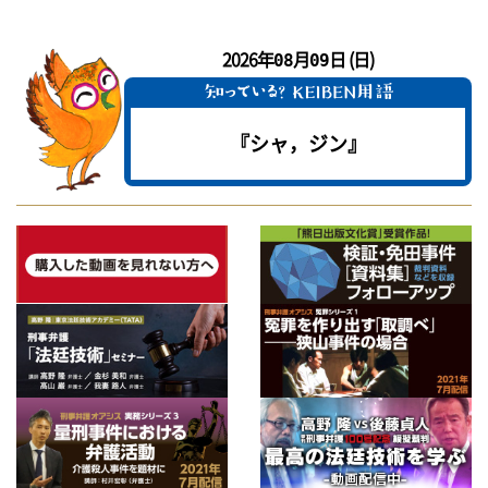
2026年
月
日 (日)
08
09
『シャ，ジン』