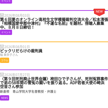
イベント
2026年08月03日
第６回夏のオンライン高校生文学模擬裁判交流大会／松本清張
『相模国愛甲郡中津村』『不運な名前』を題材。傍聴人募集
中、８月８日締切！
イベント
2026年08月01日
ビックリだらけの裁判員
幅 美奈子さん
コラム
2026年07月27日
〈第９回死刑廃止世界会議〉袴田ひで子さんが、死刑冤罪事件
で弟の58年間の雪冤の闘いを振り返る。ADP若者大使の崎浜
空音さん参加
新倉修 青山学院大学名誉教授・弁護士
NEWS