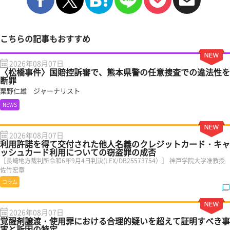
こちらの記事もおすすめ
2026年08月07日
〈松橋事件〉国賠控訴審で、熊本県警の任意捜査での違法性を
断罪
粟野仁雄 ジャーナリスト
NEWS
2026年08月07日
利用許諾を得て交付された他人名義のクレジットカード・キャ
ッシュカード利用についての窃盗罪の成否
［長崎地方裁判所令和6年9月4日判決(LEX/DB25573754）］ 神戸学院大学准教授
佐竹宏章
コラム
2026年08月07日
覚醒剤譲渡・使用罪における合理的疑いを超えて証明すべき事
実と訴因の特定