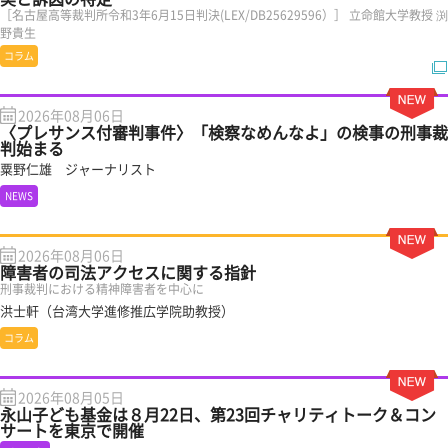
［名古屋高等裁判所令和3年6月15日判決(LEX/DB25629596）］ 立命館大学教授 渕
野貴生
コラム
2026年08月06日
〈プレサンス付審判事件〉「検察なめんなよ」の検事の刑事裁
判始まる
粟野仁雄 ジャーナリスト
NEWS
2026年08月06日
障害者の司法アクセスに関する指針
刑事裁判における精神障害者を中心に
洪士軒（台湾大学進修推広学院助教授）
コラム
2026年08月05日
永山子ども基金は８月22日、第23回チャリティトーク＆コン
サートを東京で開催