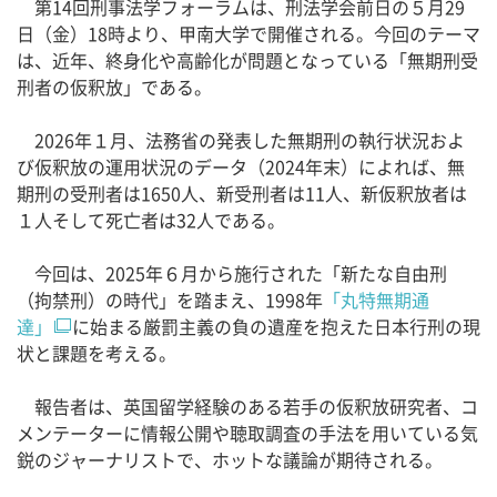
第14回刑事法学フォーラムは、刑法学会前日の５月29
日（金）18時より、甲南大学で開催される。今回のテーマ
は、近年、終身化や高齢化が問題となっている「無期刑受
刑者の仮釈放」である。
2026年１月、法務省の発表した無期刑の執行状況およ
び仮釈放の運用状況のデータ（2024年末）によれば、無
期刑の受刑者は1650人、新受刑者は11人、新仮釈放者は
１人そして死亡者は32人である。
今回は、2025年６月から施行された「新たな自由刑
（拘禁刑）の時代」を踏まえ、1998年
「丸特無期通
達」
に始まる厳罰主義の負の遺産を抱えた日本行刑の現
状と課題を考える。
報告者は、英国留学経験のある若手の仮釈放研究者、コ
メンテーターに情報公開や聴取調査の手法を用いている気
鋭のジャーナリストで、ホットな議論が期待される。