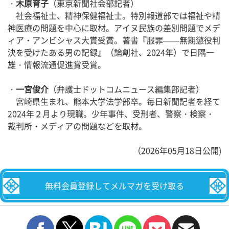
・
木原育子
（東京新聞社会部記者）
社会福祉士、精神保健福祉士。特別報道部では福祉や精
神医療の問題を中心に取材。アイヌ民族の差別問題でメデ
ィア・アンビシャス大賞受賞。著書『服罪——無期懲役判
決を受けたある男の記録』（論創社、2024年）で日隅一
雄・情報流通促進賞受賞。
・
一宮俊介
（弁護士ドットコムニュース編集部記者）
宮崎県生まれ、熊本大学法学部卒。毎日新聞記者を経て
2024年２月より現職。少年事件、受刑者、警察・検察・
裁判所・メディアの問題などを取材。
（2026年05月18日公開)
無料会員登録してメルマガを受け取る