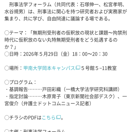
刑事法学フォーラム（共同代表：石塚伸一、松宮孝明、
水谷規男）は、刑事法に関心を持つ研究者および実務家が
集まり、共に学び、自由闊達に議論する場である。
◯テーマ：「無期刑受刑者の仮釈放の現状と課題〜拘禁刑
時代に仮釈放のない丸特無期受刑者をどう処遇するの
か？」
◯日時：2026年５月29日（金）18：00〜20：30
◯場所：
甲南大学岡本キャンパス
５号館５−11教室
◯プログラム：
・基調報告………戸田彩織（一橋大学法学研究科講師）
・指定討論………木原育子（東京新聞社会部デスク）、一
宮俊介（弁護士ドットコムニュース記者）
◯チラシのPDFは
こちら
。
◯主催：刑事法学フォーラム