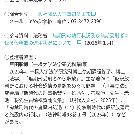
◯問合せ先：
一般社団法人刑事司法未来
メール：info@cjf.jp 電話：03-3472-3396
◯参考資料：法務省
「無期刑の執行状況及び無期受刑者に
係る仮釈放の運用状況について」
（2026年１月）
◯登壇者略歴：
・
戸田彩織
（一橋大学法学研究科講師）
2025年、一橋大学法学研究科博士後期課程修了、博士
（法学）「無期刑受刑者の仮釈放」。主な著作に「仮釈放
判断における社会感情の是認をめぐる問題」（刑事立法研
究会編『新時代の刑事拘禁法・処遇法：石塚伸一先生・赤
池一将先生古稀祝賀論文集』（現代人文社、2025年）、
「拘禁刑時代の施設内処遇（14）拘禁刑時代の仮釈放運用
と施設内の行状」（法律時報98巻１号〔2026年〕）など
がある。