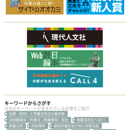
キーワードからさがす
注目のキーワードが含まれている記事をご紹介
冤罪（誤判）と再審法改正の最前線
法制審議会―刑事法（再審関係）部会
再審法改正へGO！
再審公判
袴田事件
裁判所書記官が見た刑事法廷