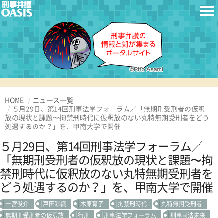
HOME
ニュース一覧
５月29日、第14回刑事法学フォーラム／「無期刑受刑者の仮釈
放の現状と課題〜拘禁刑時代に仮釈放のない丸特無期受刑者をどう
処遇するのか？」を、甲南大学で開催
５月29日、第14回刑事法学フォーラム／
「無期刑受刑者の仮釈放の現状と課題〜拘
禁刑時代に仮釈放のない丸特無期受刑者を
どう処遇するのか？」を、甲南大学で開催
一宮俊介
戸田彩織
木原育子
拘禁刑時代
丸特無期受刑者
無期刑受刑者の仮釈放
行刑
刑事法学フォーラム
刑事司法未来