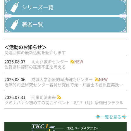
シリーズ一覧
著者一覧
＜活動のお知らせ＞
関連団体の最新活動を紹介します
2026.08.07
えん罪救済センター
NEW
佐賀県科捜研の鑑定不正を考える
2026.08.06
成城大学治療的司法研究センター
NEW
治療的司法研究センター客員研究員で元・弁護士の菅原直美氏の論文が公刊されました
2026.07.31
刑事司法未来
ツミナハナシ初めての関西イベント！8/17（月）＠梅田ラテラル
一覧を見る