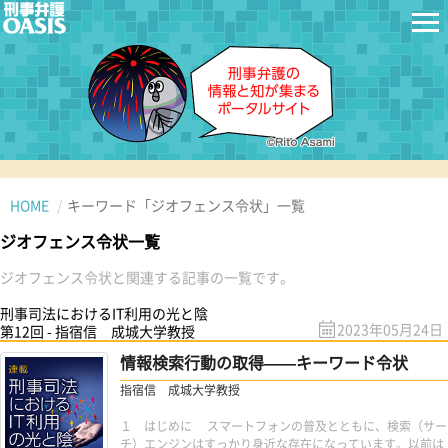
HOME
キーワード「ジオフェンス令状」一覧
ジオフェンス令状一覧
ジオフェンス令状と関連する記事の一覧です。
刑事司法におけるIT利用の光と陰
2023年05月24日
第12回 - 指宿信 成城大学教授
情報検索行動の取得——キーワード令状
指宿信 成城大学教授
１ はじめに スマートフォンの普及とともに、検索（サー
チ）エンジンはすっかり身近な存在になっています。以前は