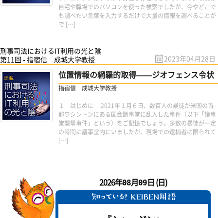
自宅や職場でのパソコンを使った検索でしたが、今やどこで
も調べたい言葉を入力するだけで大量の情報を調べることが
で […]
刑事司法におけるIT利用の光と陰
2023年04月28日
第11回 - 指宿信 成城大学教授
位置情報の網羅的取得——ジオフェンス令状
指宿信 成城大学教授
１ はじめに 2021年１月６日、数百人の暴徒が米国の首
都ワシントンにある国会議事堂に乱入した事件（以下「議事
堂襲撃事件」という）をご記憶でしょう。多数の暴徒が一定
の時間に議事堂内にいましたが、現場での逮捕者は限られて
[…]
2026年
月
日 (日)
08
09