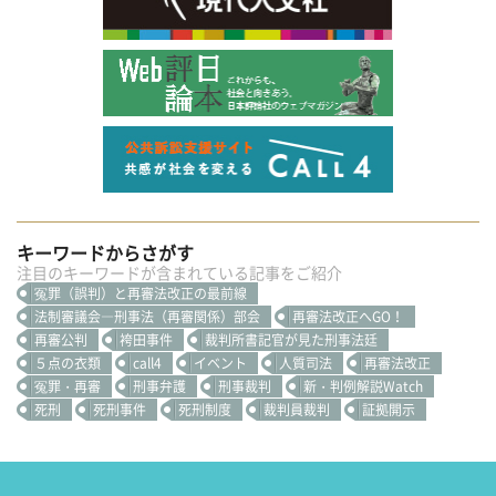
キーワードからさがす
注目のキーワードが含まれている記事をご紹介
冤罪（誤判）と再審法改正の最前線
法制審議会―刑事法（再審関係）部会
再審法改正へGO！
再審公判
袴田事件
裁判所書記官が見た刑事法廷
５点の衣類
call4
イベント
人質司法
再審法改正
冤罪・再審
刑事弁護
刑事裁判
新・判例解説Watch
死刑
死刑事件
死刑制度
裁判員裁判
証拠開示