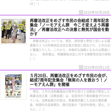
20 […]
2026年05月28日
再審法改正をめざす市民の会結成７周年記念
集会「ノーモアえん罪 今こそ変えよう再審
法」／再審法改正への決意と熱気が国会を動
かす
再審法改正については、現在、政府案と野党３党による議
連案の２つの刑事訴訟法改正案が国会に提出され、５月26日
に審議入りした。これから、本格的な論戦となるのは間違い
ない。 政府案は、再審開始決定に対する検察官抗告の原則
[…]
2026年05月11日
５月20日、再審法改正をめざす市民の会が、
結成7周年記念集会「無実の人を救おう！ノ
ーモアえん罪」を開催
現在、２月の法制審議会の答申を受けて法務省が策定した
再審法改正案（法務省案）は、自民党内で事前審査が行われ
ている。法務省案の内容は、再審請求審に入る前の事前審
査、制限的な証拠開示、開示証拠の「目的外使用」禁止、さ
らに、 […]