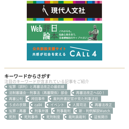
キーワードからさがす
注目のキーワードが含まれている記事をご紹介
冤罪（誤判）と再審法改正の最前線
法制審議会―刑事法（再審関係）部会
再審法改正へGO！
再審公判
袴田事件
裁判所書記官が見た刑事法廷
５点の衣類
call4
イベント
人質司法
再審法改正
冤罪・再審
刑事弁護
刑事裁判
新・判例解説Watch
死刑
死刑事件
死刑制度
裁判員裁判
証拠開示