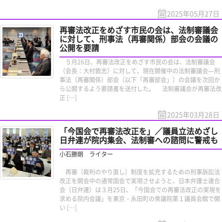
2025年05月27日
再審法改正をめざす市民の会は、法制審議会
に対して、刑事法（再審関係）部会の会議の
公開を要請
５月26日、再審法改正をめざす市民の会は、法制審議会
（会長：大村敦志）に対して、現在開催中の法制審議会—刑
事法（再審関係）部会（以下「再審部会」）の会議を次回か
ら公開するよう要請書を送付した。 法制審議会が再審法改
正 […]
2025年03月28日
「今国会で再審法改正を」／議員立法めざし
日弁連が院内集会、法制審への諮問に警戒も
小石勝朗 ライター
再審（裁判のやり直し）制度を拡充するための刑事訴訟法
改正を開会中の通常国会で実現させようと、日本弁護士連合
会（日弁連）は３月25日、「今国会での再審法改正の実現を
求める院内会議」を東京・永田町の衆議院第１議員会館で開
い […]