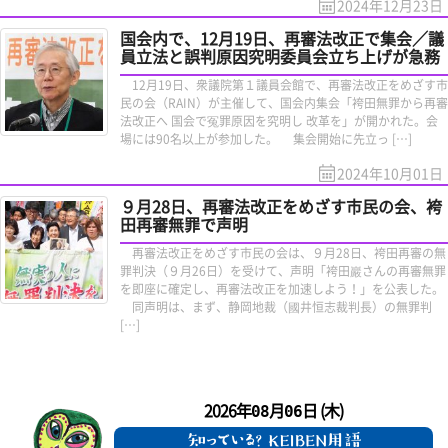
2024年12月23日
国会内で、12月19日、再審法改正で集会／議
員立法と誤判原因究明委員会立ち上げが急務
12月19日、衆議院第１議員会館で、再審法改正をめざす市
民の会（RAIN）が主催して、国会内集会「袴田無罪から再審
法改正へ 国会で冤罪原因を究明し 改革を」が開かれた。会
場には90名以上が参加した。 集会開始に先立っ […]
2024年10月01日
９月28日、再審法改正をめざす市民の会、袴
田再審無罪で声明
再審法改正をめざす市民の会は、９月28日、袴田再審の無
罪判決（９月26日）を受けて、声明「袴田巖さんの再審無罪
を即座に確定し、再審法改正を加速しよう！」を公表した。
同声明は、まず、静岡地裁（國井恒志裁判長）の無罪判
[…]
2026年
月
日 (木)
08
06