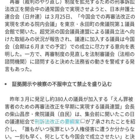
再審（裁判のやり直し）制度を拡充するための刑事訴訟
法改正を開会中の通常国会で実現させようと、日本弁護士
連合会（日弁連）は３月25日、「今国会での再審法改正の
実現を求める院内会議」を東京・永田町の衆議院第１議員
会館で開いた。超党派の国会議員連盟による議員立法へ向
けた取組みの状況が報告され、議連に加入する議員は今国
会（会期は６月までの予定）での成立に尽力する意向を表
明した。一方で、再審制度の見直しを法制審議会（法相の
諮問機関）に諮問すると決めた法務省の動きを警戒する発
言もあった。
証拠開示や検察の不服申立て禁止を盛り込む
昨年３月に発足し約380人の議員が加入する「えん罪被
害者のための再審法改正を早期に実現する議員連盟」会長
の柴山昌彦・衆院議員（自民）は、集会前に開いたこの日
の議連総会で
刑訴法改正の要綱案
が了承されたことを紹
介し、「誰もがいつ冤罪という人権侵害に遭うか分からな
い。一刻も早く、何としても今国会で成立させたい」と決