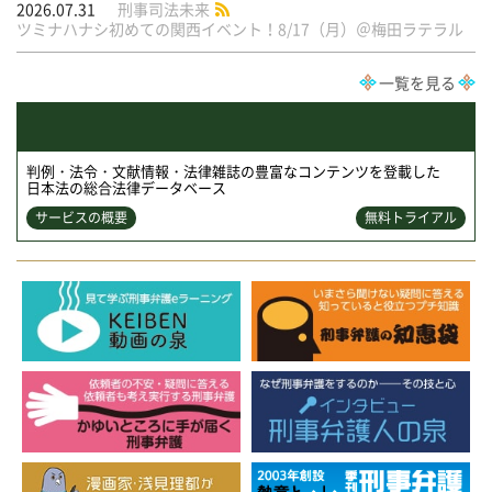
2026.07.31
刑事司法未来
ツミナハナシ初めての関西イベント！8/17（月）＠梅田ラテラル
一覧を見る
判例・法令・文献情報・法律雑誌の豊富なコンテンツを登載した
日本法の総合法律データベース
サービスの概要
無料トライアル