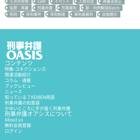
５点の衣類
call4
イベント
人質司法
再審法改正
冤罪・再審
刑事弁護
刑事裁判
新・判例解説Watch
死刑
死刑事件
死刑制度
裁判員裁判
証拠開示
コンテンツ
特集
-コネクションズ-
関連活動紹介
コラム・連載
ブックレビュー
ニュース
知っている？KEIBEN用語
刑事弁護の知恵袋
かゆいところに手が届く刑事弁護
刑事弁護オアシスについて
About us
無料会員登録
ログイン