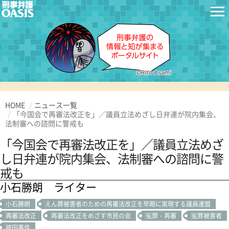
HOME
ニュース一覧
「今国会で再審法改正を」／議員立法めざし日弁連が院内集会、
法制審への諮問に警戒も
「今国会で再審法改正を」／議員立法めざ
し日弁連が院内集会、法制審への諮問に警
戒も
小石勝朗 ライター
小石勝朗
えん罪被害者のための再審法改正を早期に実現する議員連盟
再審法改正
再審法改正をめざす市民の会
冤罪・再審
冤罪被害者
袴田事件