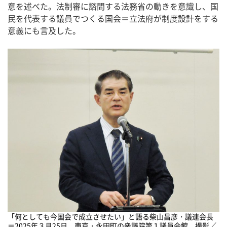
意を述べた。法制審に諮問する法務省の動きを意識し、国
民を代表する議員でつくる国会＝立法府が制度設計をする
意義にも言及した。
「何としても今国会で成立させたい」と語る柴山昌彦・議連会長
＝2025年３月25日、東京・永田町の衆議院第１議員会館、撮影／