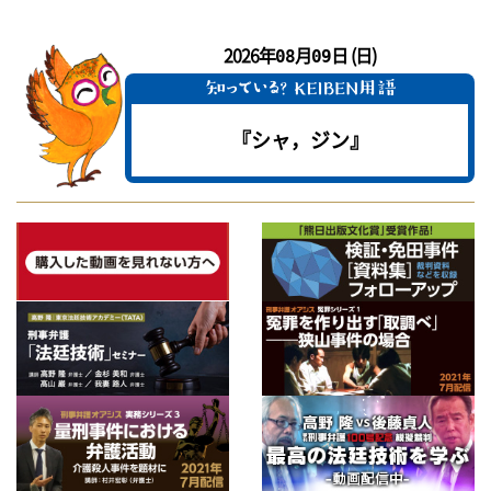
2026年
月
日 (日)
08
09
『シャ，ジン』