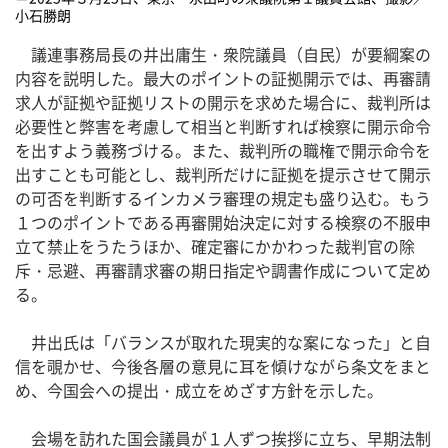
小石勝朗
議連事務局長の井出庸生・衆院議員（自民）が要綱案の
内容を説明した。最大のポイントの証拠開示では、再審請
求人が証拠や証拠リストの開示を求めた場合に、裁判所は
必要性と弊害を考慮して相当と判断すれば検察に開示命令
を出すよう義務づける。また、裁判所の職権で開示命令を
出すことも可能とし、裁判所だけに証拠を提示させて開示
の可否を判断するインカメラ審理の規定も盛り込む。もう
１つのポイントである再審開始決定に対する検察の不服申
立て禁止をうたうほか、確定審にかかわった裁判官の除
斥・忌避、再審請求審の期日指定や調書作成について定め
る。
井出氏は「バランスが取れた現実的な案になった」と自
信を覗かせ、今後各層の意見に耳を傾けながら条文をまと
め、今国会への提出・成立をめざす方針を示した。
会場を訪れた国会議員が１人ずつ挨拶に立ち、早期法制