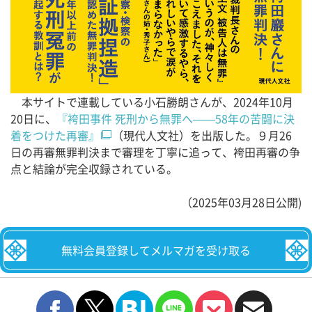
本サイトで連載している小石勝朗さんが、2024年10月
20日に、
『袴田事件 死刑から無罪へ——58年の苦闘に決
着をつけた再審』
（現代人文社）を出版した。９月26
日の再審無罪判決まで審理を丁寧に追って、袴田再審の争
点と結論が完全収録されている。
（2025年03月28日公開)
無料会員登録してメルマガを受け取る