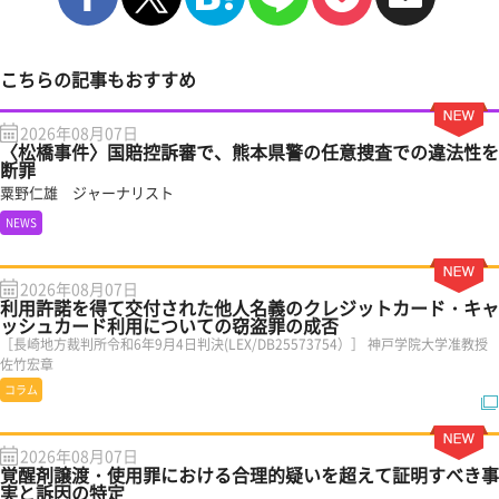
こちらの記事もおすすめ
2026年08月07日
〈松橋事件〉国賠控訴審で、熊本県警の任意捜査での違法性を
断罪
粟野仁雄 ジャーナリスト
NEWS
2026年08月07日
利用許諾を得て交付された他人名義のクレジットカード・キャ
ッシュカード利用についての窃盗罪の成否
［長崎地方裁判所令和6年9月4日判決(LEX/DB25573754）］ 神戸学院大学准教授
佐竹宏章
コラム
2026年08月07日
覚醒剤譲渡・使用罪における合理的疑いを超えて証明すべき事
実と訴因の特定