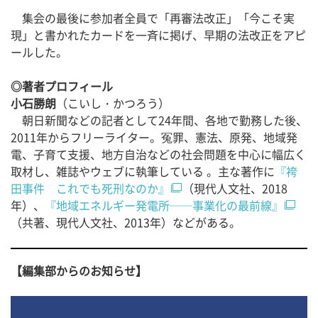
集会の最後に参加者全員で「再審法改正」「今こそ実
現」と書かれたカードを一斉に掲げ、早期の法改正をアピ
ールした。
◎著者プロフィール
小石勝朗
（こいし・かつろう）
朝日新聞などの記者として24年間、各地で勤務した後、
2011年からフリーライター。冤罪、憲法、原発、地域発
電、子育て支援、地方自治などの社会問題を中心に幅広く
取材し、雑誌やウェブに執筆している 。主な著作に
『袴
田事件 これでも死刑なのか』
（現代人文社、2018
年）、
『地域エネルギー発電所──事業化の最前線』
（共著、現代人文社、2013年）などがある。
【編集部からのお知らせ】