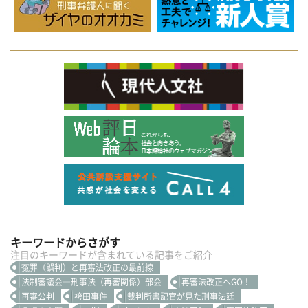
キーワードからさがす
注目のキーワードが含まれている記事をご紹介
冤罪（誤判）と再審法改正の最前線
法制審議会―刑事法（再審関係）部会
再審法改正へGO！
再審公判
袴田事件
裁判所書記官が見た刑事法廷