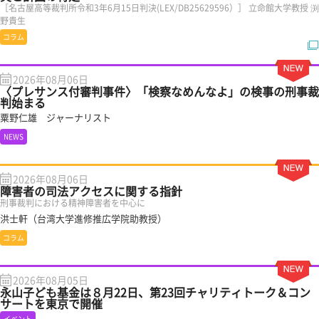
［名古屋高等裁判所令和3年6月15日判決(LEX/DB25629596）］ 立命館大学教授 渕
野貴生
コラム
2026年08月06日
〈プレサンス付審判事件〉「検察なめんなよ」の検事の刑事裁
判始まる
粟野仁雄 ジャーナリスト
NEWS
2026年08月06日
障害者の司法アクセスに関する指針
刑事裁判における精神障害者を中心に
洪士軒（台湾大学進修推広学院助教授）
コラム
2026年08月05日
永山子ども基金は８月22日、第23回チャリティトーク＆コン
サートを東京で開催
イベント