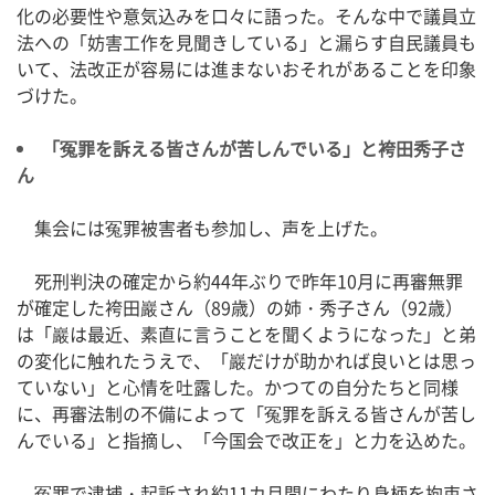
化の必要性や意気込みを口々に語った。そんな中で議員立
法への「妨害工作を見聞きしている」と漏らす自民議員も
いて、法改正が容易には進まないおそれがあることを印象
づけた。
「冤罪を訴える皆さんが苦しんでいる」と袴田秀子さ
ん
集会には冤罪被害者も参加し、声を上げた。
死刑判決の確定から約44年ぶりで昨年10月に再審無罪
が確定した袴田巖さん（89歳）の姉・秀子さん（92歳）
は「巖は最近、素直に言うことを聞くようになった」と弟
の変化に触れたうえで、「巖だけが助かれば良いとは思っ
ていない」と心情を吐露した。かつての自分たちと同様
に、再審法制の不備によって「冤罪を訴える皆さんが苦し
んでいる」と指摘し、「今国会で改正を」と力を込めた。
冤罪で逮捕・起訴され約11カ月間にわたり身柄を拘束さ