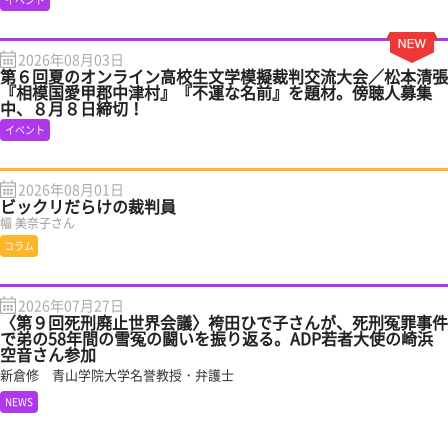
2026年08月03日
第６回夏のオンライン高校生文学模擬裁判交流大会／松本清張
『相模国愛甲郡中津村』『不運な名前』を題材。傍聴人募集
中、８月８日締切！
イベント
2026年08月01日
ビックリだらけの裁判員
幅 美奈子さん
コラム
2026年07月27日
〈第９回死刑廃止世界会議〉袴田ひで子さんが、死刑冤罪事件
で弟の58年間の雪冤の闘いを振り返る。ADP若者大使の崎浜
空音さん参加
新倉修 青山学院大学名誉教授・弁護士
NEWS