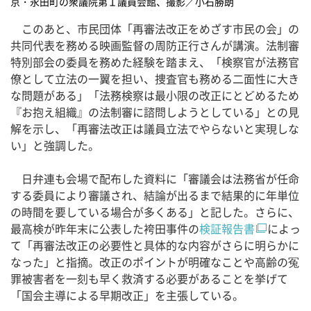
京・永田町の衆議院第１議員会館、撮影／小石勝朗
このあと、市民団体「再審法改正をめざす市民の会」の
共同代表を務める映画監督の周防正行さんが講演。法制審
特別部会の委員を務めた経験を踏まえ、「検察官が法務官
僚として立法の一翼を担い、捜査官も務める二面性に大き
な問題がある」「法務検察は最小限の改正にとどめるため
『お抱え組織』の法制審に諮問しようとしている」との見
解を示し、「再審法改正は議員立法でやらないと実現しな
い」と強調した。
日弁連も会場で配布した資料に「審議会は法務省が任命
する委員により審議され、結論が出るまで結果的に年単位
の時間を要している場合が多くある」と記した。さらに、
最高検が昨年末に公表した袴田事件の
検証報告書
によっ
て「再審法改正の必要性と具体的な内容がさらに明らかに
なった」と指摘。改正のポイントが明確なことや高齢の冤
罪被害者を一刻も早く救済する必要があることを挙げて
「国会主導による早期改正」を主張している。