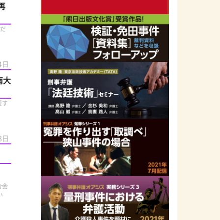
再
まだ
4日
南大
援す
8日
合会
い