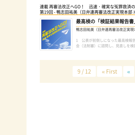
連載 再審法改正へGO！ 迅速・確実な冤罪救済
第19回 - 鴨志田祐美（日弁連再審法改正実現本部
最高検の「検証結果報告書
鴨志田祐美（日弁連再審法改正実現
1 公表が前倒しになった最高検報告
会（法制審）に諮問し、見直しを検
9 / 12
« First
«