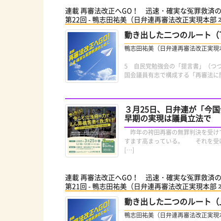
連載 再審法改正へGO！ 迅速・確実な冤罪救済
第22回 - 鴨志田祐美（日弁連再審法改正実現本部
動き出した二つのルート（
鴨志田祐美（日弁連再審法改正実現
5 自民党勉強会の「提言書」（つ
国会議員有志で構成する「再審法に
３月25日、日弁連が「今
早期の実現は議員立法で
昨年の袴田再審の無罪判決を受けて
すます高まっている。 それを受け
[…]
連載 再審法改正へGO！ 迅速・確実な冤罪救済
第21回 - 鴨志田祐美（日弁連再審法改正実現本部
動き出した二つのルート（
鴨志田祐美（日弁連再審法改正実現