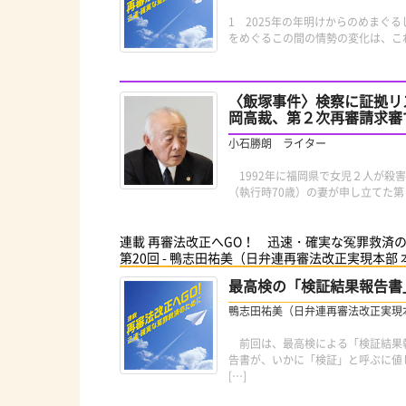
1 2025年の年明けからのめまぐ
をめぐるこの間の情勢の変化は、こ
〈飯塚事件〉検察に証拠リ
岡高裁、第２次再審請求審
小石勝朗 ライター
1992年に福岡県で女児２人が殺
（執行時70歳）の妻が申し立てた第
連載 再審法改正へGO！ 迅速・確実な冤罪救済
第20回 - 鴨志田祐美（日弁連再審法改正実現本部
最高検の「検証結果報告書
鴨志田祐美（日弁連再審法改正実現
前回は、最高検による「検証結果報
告書が、いかに「検証」と呼ぶに値
[…]