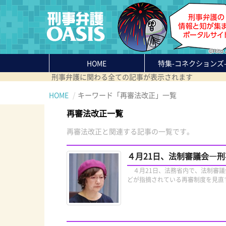
HOME
特集
-コネクションズ
刑事弁護に関わる全ての記事が表示されます
HOME
キーワード「再審法改正」一覧
再審法改正一覧
再審法改正と関連する記事の一覧です。
４月21日、法制審議会―
４月21日、法務省内で、法制審議
どが指摘されている再審制度を見直す