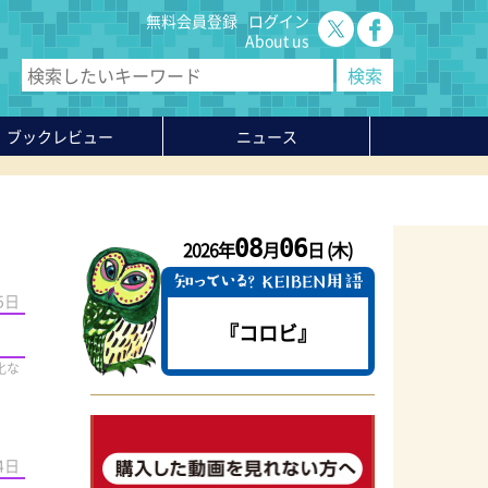
無料会員登録
ログイン
About us
ブックレビュー
ニュース
08
06
2026年
月
日 (木)
5日
『コロビ』
化な
4日