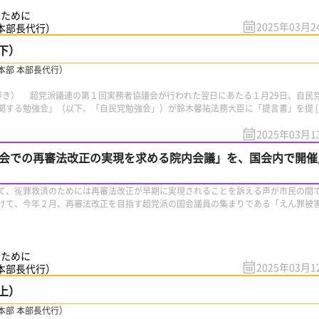
のために
2025年03月2
 本部長代行）
下）
本部 本部長代行）
づき） 超党派議連の第１回実務者協議会が行われた翌日にあたる１月29日、自民
関する勉強会」（以下、「自民党勉強会」）が鈴木馨祐法務大臣に「提言書」を提 [
2025年03月1
国会での再審法改正の実現を求める院内会議」を、国会内で開催
、冤罪救済のためには再審法改正が早期に実現されることを訴える声が市民の間
て、今年２月、再審法改正を目指す超党派の国会議員の集まりである「えん罪被
のために
2025年03月1
 本部長代行）
上）
本部 本部長代行）