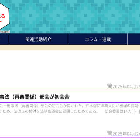
-
関連活動紹介
コラム・連載
2025年04月2
刑事法（再審関係）部会が初会合
会―刑事法（再審関係）部会の初会合が開かれた。鈴木馨祐法務大臣が審理の長期
ため、法改正の検討を法制審議会に諮問したためである。 部会委員は14人[ […]
2025年04月2