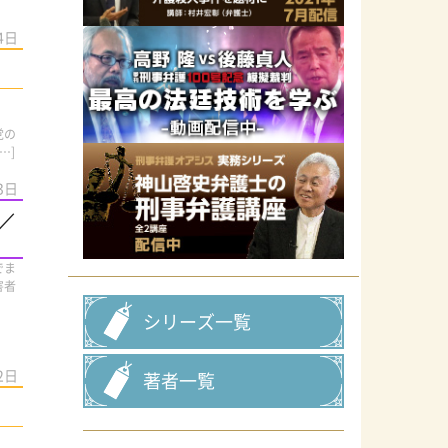
4日
党の
…]
3日
／
でま
害者
シリーズ一覧
2日
著者一覧