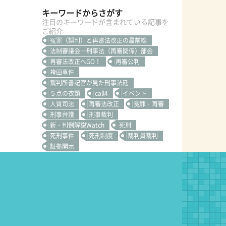
キーワードからさがす
注目のキーワードが含まれている記事を
ご紹介
冤罪（誤判）と再審法改正の最前線
法制審議会―刑事法（再審関係）部会
再審法改正へGO！
再審公判
袴田事件
裁判所書記官が見た刑事法廷
５点の衣類
call4
イベント
人質司法
再審法改正
冤罪・再審
刑事弁護
刑事裁判
新・判例解説Watch
死刑
死刑事件
死刑制度
裁判員裁判
証拠開示