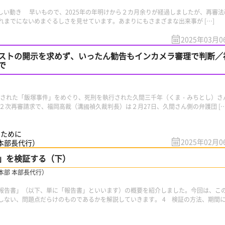
るしい動き 早いもので、2025年の年明けから２カ月余りが経過しましたが、再審法
れまでにないめまぐるしさを見せています。あまりにもさまざまな出来事が […]
2025年03月0
ストの開示を求めず、いったん勧告もインカメラ審理で判断／
で
害された「飯塚事件」をめぐり、死刑を執行された久間三千年（くま・みちとし）さ
２次再審請求で、福岡高裁（溝國禎久裁判長）は２月27日、久間さん側の弁護団 […
のために
2025年02月0
 本部長代行）
」を検証する（下）
本部 本部長代行）
告書」（以下、単に「報告書」といいます）の概要を紹介しました。今回は、こ
しない、問題点だらけのものであるかを解説していきます。 4 検証の方法、期間