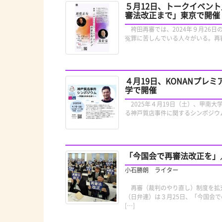
５月12日、トークイベン
審法改正まで」東京で開催
袴田再審では、2024年９月26日
冤罪に苦しんでいる人々がいる。再
４月19日、KONANプ
学で開催
2025年４月19日（土）、甲南大
る神戸質店事件に関するシンポジウ
「今国会で再審法改正を」
小石勝朗 ライター
再審（裁判のやり直し）制度を拡充
（日弁連）は３月25日、「今国会
[…]