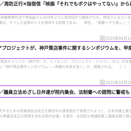
ト／周防正行✕指宿信「映画『それでもボクはやってない』から
の再審無罪判決で袴田巖さんは58年ぶりに死刑囚から解放された。袴田さんなどい
審は、そうした冤罪の人々を救済する制度である。 現在、「再審＝やり直し […]
2025年04月1
レミアプロジェクトが、神戸質店事件に関するシンポジウムを、甲
学岡本キャンパス（神戸市）で、イノセンス・プロジェクト・ジャパン（IPJ）が支
ム「神戸質店事件シンポジウム——再審の未来を拓く」が、開催される。 […]
2025年03月2
／議員立法めざし日弁連が院内集会、法制審への諮問に警戒も
するための刑事訴訟法改正を開会中の通常国会で実現させようと、日本弁護士連
での再審法改正の実現を求める院内会議」を東京・永田町の衆議院第１議員会館で開