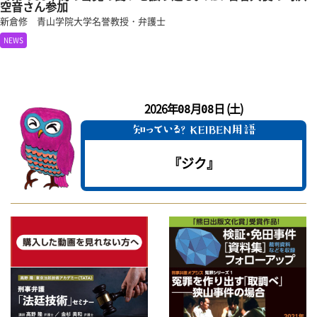
空音さん参加
新倉修 青山学院大学名誉教授・弁護士
NEWS
2026年
月
日 (土)
08
08
『ジク』