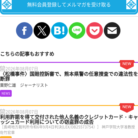
無料会員登録してメルマガを受け取る
こちらの記事もおすすめ
2026年08月07日
〈松橋事件〉国賠控訴審で、熊本県警の任意捜査での違法性を
断罪
粟野仁雄 ジャーナリスト
NEWS
2026年08月07日
利用許諾を得て交付された他人名義のクレジットカード・キャ
ッシュカード利用についての窃盗罪の成否
［長崎地方裁判所令和6年9月4日判決(LEX/DB25573754）］ 神戸学院大学准教授
佐竹宏章