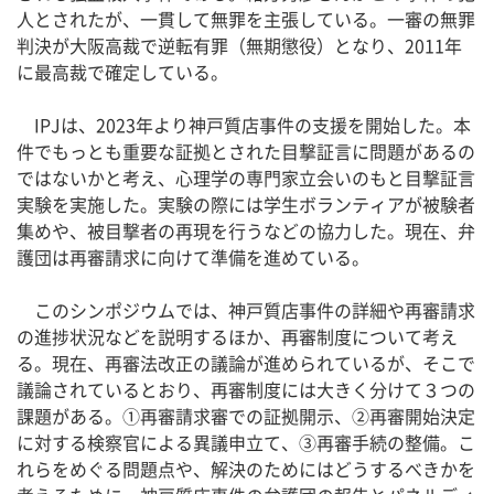
人とされたが、一貫して無罪を主張している。一審の無罪
判決が大阪高裁で逆転有罪（無期懲役）となり、2011年
に最高裁で確定している。
IPJは、2023年より神戸質店事件の支援を開始した。本
件でもっとも重要な証拠とされた目撃証言に問題があるの
ではないかと考え、心理学の専門家立会いのもと目撃証言
実験を実施した。実験の際には学生ボランティアが被験者
集めや、被目撃者の再現を行うなどの協力した。現在、弁
護団は再審請求に向けて準備を進めている。
このシンポジウムでは、神戸質店事件の詳細や再審請求
の進捗状況などを説明するほか、再審制度について考え
る。現在、再審法改正の議論が進められているが、そこで
議論されているとおり、再審制度には大きく分けて３つの
課題がある。①再審請求審での証拠開示、②再審開始決定
に対する検察官による異議申立て、③再審手続の整備。こ
れらをめぐる問題点や、解決のためにはどうするべきかを