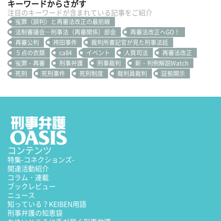
キーワードからさがす
注目のキーワードが含まれている記事をご紹介
冤罪（誤判）と再審法改正の最前線
法制審議会―刑事法（再審関係）部会
再審法改正へGO！
再審公判
袴田事件
裁判所書記官が見た刑事法廷
５点の衣類
call4
イベント
人質司法
再審法改正
冤罪・再審
刑事弁護
刑事裁判
新・判例解説Watch
死刑
死刑事件
死刑制度
裁判員裁判
証拠開示
コンテンツ
特集
-コネクションズ-
関連活動紹介
コラム・連載
ブックレビュー
ニュース
知っている？KEIBEN用語
刑事弁護の知恵袋