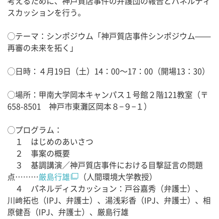
考えるために、神戸質店事件の弁護団の報告とパネルディ
スカッションを行う。
◯テーマ：シンポジウム「神戸質店事件シンポジウム——
再審の未来を拓く」
◯日時：４月19日（土）14：00～17：00（開場13：30）
◯場所：甲南大学岡本キャンパス１号館２階121教室（〒
658-8501 神戸市東灘区岡本８−９−１）
◯プログラム：
１ はじめのあいさつ
２ 事案の概要
３ 基調講演／神戸質店事件における目撃証言の問題
点………
厳島行雄
（人間環境大学教授）
４ パネルディスカッション：戸谷嘉秀（弁護士）、
川﨑拓也（IPJ、弁護士）、湯浅彩香（IPJ、弁護士）、相
原健吾（IPJ、弁護士）、厳島行雄