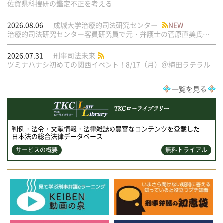
佐賀県科捜研の鑑定不正を考える
2026.08.06
成城大学治療的司法研究センター
NEW
治療的司法研究センター客員研究員で元・弁護士の菅原直美氏の論文が公刊されました
2026.07.31
刑事司法未来
ツミナハナシ初めての関西イベント！8/17（月）＠梅田ラテラル
一覧を見る
判例・法令・文献情報・法律雑誌の豊富なコンテンツを登載した
日本法の総合法律データベース
サービスの概要
無料トライアル