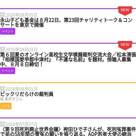
2026年08月05日
永山子ども基金は８月22日、第23回チャリティトーク＆コン
サートを東京で開催
イベント
2026年08月03日
第６回夏のオンライン高校生文学模擬裁判交流大会／松本清張
『相模国愛甲郡中津村』『不運な名前』を題材。傍聴人募集
中、８月８日締切！
イベント
2026年08月01日
ビックリだらけの裁判員
幅 美奈子さん
コラム
2026年07月27日
〈第９回死刑廃止世界会議〉袴田ひで子さんが、死刑冤罪事件
で弟の58年間の雪冤の闘いを振り返る。ADP若者大使の崎浜