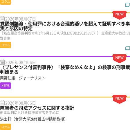
コラム
2026年08月07日
覚醒剤譲渡・使用罪における合理的疑いを超えて証明すべき事
実と訴因の特定
［名古屋高等裁判所令和3年6月15日判決(LEX/DB25629596）］ 立命館大学教授 渕
野貴生
コラム
2026年08月06日
〈プレサンス付審判事件〉「検察なめんなよ」の検事の刑事裁
判始まる
粟野仁雄 ジャーナリスト
NEWS
2026年08月06日
障害者の司法アクセスに関する指針
刑事裁判における精神障害者を中心に
洪士軒（台湾大学進修推広学院助教授）
コラム