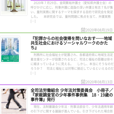
2020年７月29日、金岡繁裕弁護士（愛知県弁護士会）の
呼びかけに応じ、刑事弁護に造詣の深い弁護士有志７名が集
い、量刑実務に関するテーマを探求する目的で研究会を発足
した。 本研究会では、量刑問題に焦点を当て、弁護実務
[…]
2020年08月19日
『犯罪からの社会復帰を問いなおす──地域
共生社会におけるソーシャルワークのかた
ち』
刑務所に社会福祉士が配置され、各都道府県に地域生活定
着支援センターが設置されるなど、司法と福祉の距離は徐々
に縮まっているように見える。 しかし、本当にそうなのだ
ろうか？ 司法と福祉とは対等に接近しているといえるのだ
[…]
2020年08月13日
全司法労働組合 少年法対策委員会 小冊子／
『家裁調査官の少年事件事例集 18・19歳の
事件簿』発行
現在、法制審議会少年法・刑事法部会で、少年法適用年齢
の引下げに関する議論が進んでいる。引き下げられた場合影