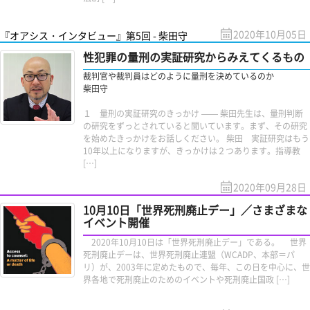
2020年10月05日
『オアシス・インタビュー』第5回 - 柴田守
性犯罪の量刑の実証研究からみえてくるもの
裁判官や裁判員はどのように量刑を決めているのか
柴田守
１ 量刑の実証研究のきっかけ —— 柴田先生は、量刑判断
の研究をずっとされていると聞いています。まず、その研究
を始めたきっかけをお話しください。 柴田 実証研究はもう
10年以上になりますが、きっかけは２つあります。指導教
[…]
2020年09月28日
10月10日「世界死刑廃止デー」／さまざまな
イベント開催
2020年10月10日は「世界死刑廃止デー」である。 世界
死刑廃止デーは、世界死刑廃止連盟（WCADP、本部＝パ
リ）が、2003年に定めたもので、毎年、この日を中心に、世
界各地で死刑廃止のためのイベントや死刑廃止国政 […]