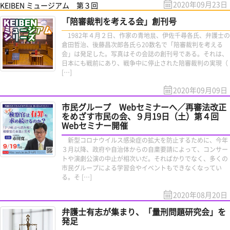
2020年09月23日
KEIBEN ミュージアム 第３回
「陪審裁判を考える会」創刊号
1982年４月２日、作家の青地晨、伊佐千尋各氏、弁護士の
倉田哲治、後藤昌次郎各氏ら20数名で「陪審裁判を考える
会」は発足した。写真はその会誌の創刊号である。それは、
日本にも戦前にあり、戦争中に停止された陪審裁判の実現（
[…]
2020年09月09日
市民グループ Webセミナーへ／再審法改正
をめざす市民の会、９月19日（土）第４回
Webセミナー開催
新型コロナウイルス感染症の拡大を防止するために、今年
３月以降、政府や自治体からの自粛要請によって、コンサー
トや演劇公演の中止が相次いだ。そればかりでなく、多くの
市民グループによる学習会やイベントもできなくなってい
る。そ […]
2020年08月20日
弁護士有志が集まり、「量刑問題研究会」を
発足