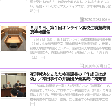
響を受けるのが18・19歳の少年であることは言うまでもな
い。新聞・テレビなどマスメディアでは、少年事件を扱う家
裁 […]
2020年08月06日
８月９日、第１回オンライン高校生模擬裁判
選手権開催
８月９日（日）、第１回オンライン高校生模擬裁判選手権
（主催：札埜和男研究室［岡山理科大学教育学部］、後援：
龍谷大学犯罪学研究センター、京都教育大学附属高等学校模
擬裁判同窓会、商事法務研究会）が開催される。８月１日
（土） […]
2020年07月31日
死刑判決を支えた検事調書の「作成日は虚
偽」／袴田事件の弁護団が最高裁に補充書
1966年に静岡県で一家４人が殺害された「袴田事件」で、
再審請求している元プロボクサー袴田巖さん（84歳）の弁護
団は７月８日、死刑判決が供述調書の中で唯一証拠と認めた
検事調書の作成日が「虚偽」だと主張する特別抗告申立理
[…]