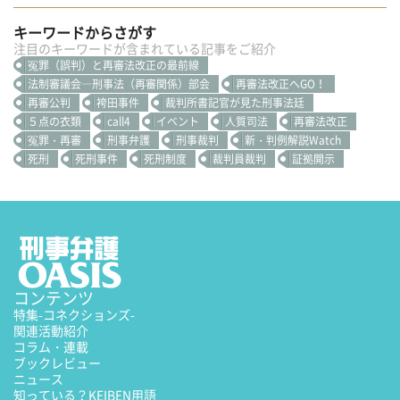
キーワードからさがす
注目のキーワードが含まれている記事をご紹介
冤罪（誤判）と再審法改正の最前線
法制審議会―刑事法（再審関係）部会
再審法改正へGO！
再審公判
袴田事件
裁判所書記官が見た刑事法廷
５点の衣類
call4
イベント
人質司法
再審法改正
冤罪・再審
刑事弁護
刑事裁判
新・判例解説Watch
死刑
死刑事件
死刑制度
裁判員裁判
証拠開示
コンテンツ
特集
-コネクションズ-
関連活動紹介
コラム・連載
ブックレビュー
ニュース
知っている？KEIBEN用語