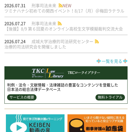
2026.07.31
刑事司法未来
NEW
ツミナハナシ初めての関西イベント！8/17（月）＠梅田ラテラル
2026.07.27
刑事司法未来
【後援】8/9 第６回夏のオンライン高校生文学模擬裁判交流大会
2026.07.24
成城大学治療的司法研究センター
治療的司法研究会を開催しました
一覧を見る
判例・法令・文献情報・法律雑誌の豊富なコンテンツを登載した
日本法の総合法律データベース
サービスの概要
無料トライアル