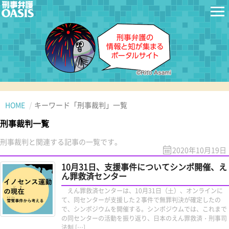
HOME
キーワード「刑事裁判」一覧
刑事裁判一覧
刑事裁判と関連する記事の一覧です。
2020年10月19日
10月31日、支援事件についてシンポ開催、え
ん罪救済センター
えん罪救済センターは、10月31日（⼟）、オンラインに
て、同センターが支援した２事件で無罪判決が確定したの
で、シンポジウムを開催する。シンポジウムでは、これまで
の同センターの活動を振り返り、日本のえん罪救済・刑事司
法制 […]