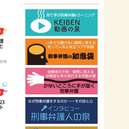
理
と
渕野貴
23
ト