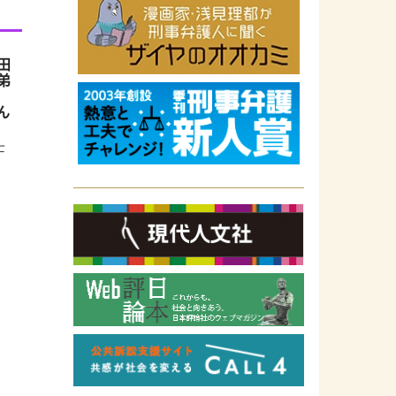
田
弟
ん
士