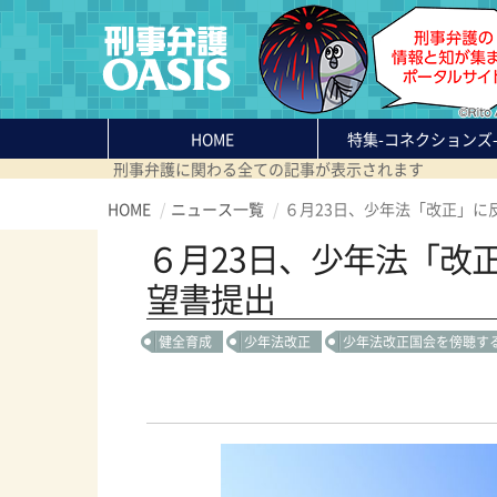
HOME
特集
-コネクションズ
刑事弁護に関わる全ての記事が表示されます
HOME
ニュース一覧
６月23日、少年法「改正」に
６月23日、少年法「改
望書提出
健全育成
少年法改正
少年法改正国会を傍聴す