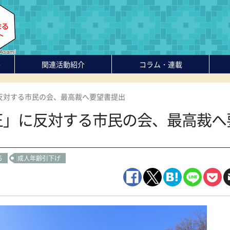
-
関連活動紹介
コラム・連載
反対する市民の会、最高裁へ要望書提出
正」に反対する市民の会、最高裁へ
る
成人年齢引下げ