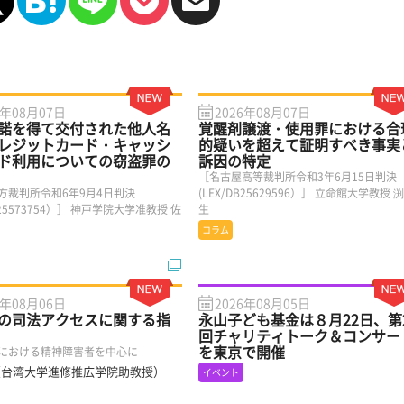
6年08月07日
2026年08月07日
諾を得て交付された他人名
覚醒剤譲渡・使用罪における合
レジットカード・キャッシ
的疑いを超えて証明すべき事実
ド利用についての窃盗罪の
訴因の特定
［名古屋高等裁判所令和3年6月15日判決
方裁判所令和6年9月4日判決
(LEX/DB25629596）］ 立命館大学教授 
DB25573754）］ 神戸学院大学准教授 佐
生
コラム
6年08月06日
2026年08月05日
の司法アクセスに関する指
永山子ども基金は８月22日、第
回チャリティトーク＆コンサー
を東京で開催
における精神障害者を中心に
（台湾大学進修推広学院助教授）
イベント