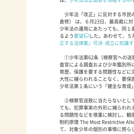
少年法「改正」に反対する市民の
倉修） は、６月23日、最高裁に
少年法の運用にあたっても、同１
るよう
要望
した。あわせて、５
正する法律案』可決･成立に抗議
①少年法第62条（検察官への送
査官による調査および少年鑑別所
育歴、保護を要する問題性などに
大性に捕らわれることなく、要保
少年法第１条にいう「健全な育成
②検察官送致に当たらないとして
ても、犯罪事実の外形に捕らわれ
る問題性などを慎重に検討し、観
制約原理 The Most Restrict
て、対象少年の個別の事情に照ら