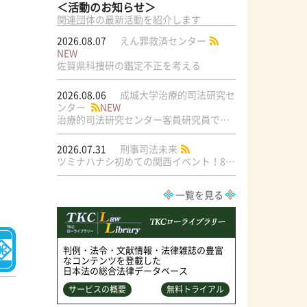
＜活動のお知らせ＞
関連団体の最新活動を紹介します
2026.08.07
えん罪救済センター
NEW
佐賀県科捜研の鑑定不正を考える
2026.08.06
成城大学治療的司法研究セ
ンター
NEW
治療的司法研究センター客員研究員で元・弁護士の菅原直美氏の論文が公刊されました
2026.07.31
刑事司法未来
ツミナハナシ初めての関西イベント！8/17（月）＠梅田ラテラル
一覧を見る
判例・法令・文献情報・法律雑誌の豊富
なコンテンツを登載した
日本法の総合法律データベース
サービスの概要
無料トライアル