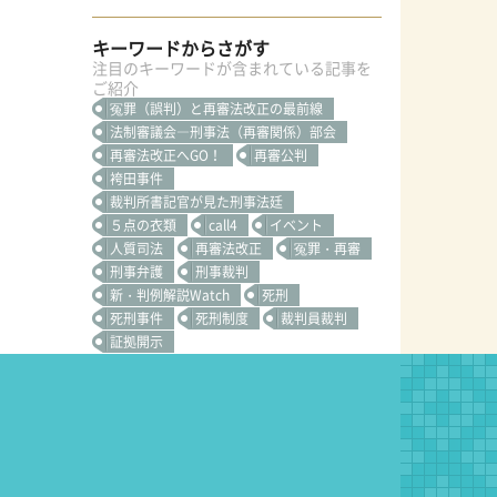
キーワードからさがす
注目のキーワードが含まれている記事を
ご紹介
冤罪（誤判）と再審法改正の最前線
法制審議会―刑事法（再審関係）部会
再審法改正へGO！
再審公判
袴田事件
裁判所書記官が見た刑事法廷
５点の衣類
call4
イベント
人質司法
再審法改正
冤罪・再審
刑事弁護
刑事裁判
新・判例解説Watch
死刑
死刑事件
死刑制度
裁判員裁判
証拠開示