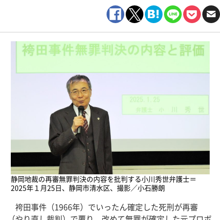
静岡地裁の再審無罪判決の内容を批判する小川秀世弁護士＝
2025年１月25日、静岡市清水区、撮影／小石勝朗
袴田事件（1966年）でいったん確定した死刑が再審
（やり直し裁判）で覆り、改めて無罪が確定した元プロボ