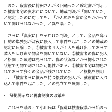
また、殺害後に袴田さんが３回通ったと確定審が判示し
た被害者宅の裏木戸について、地裁判決が「開いていた」
と認定したのに対しても、「かんぬきも留め金もかかって
いて開けられなかった」と異を唱えた。
さらに「真実に目をそむけた判決」として、金品を奪う
目的の単独犯が深夜に侵入して事件を起こしたとの地裁の
認定に反論した。①被害者４人が１人も逃げ出しておらず
隣人も叫び声や物音を聞いていない、②被害者の傷に犯人
と格闘した痕跡は見られず、傷の状況などから拘束された
状態で刃物で刺された可能性がある、③被害者宅は物色さ
れておらず多くの金品が残されていた——と根拠を説明
し、「被害者らに恨みを持つ複数の犯人が、就寝前に入り
込んで事件を起こした」との見立てを展開した。
証拠開示など再審制度の改革を
これらを踏まえて小川氏は「捏造は捜査段階から始まっ