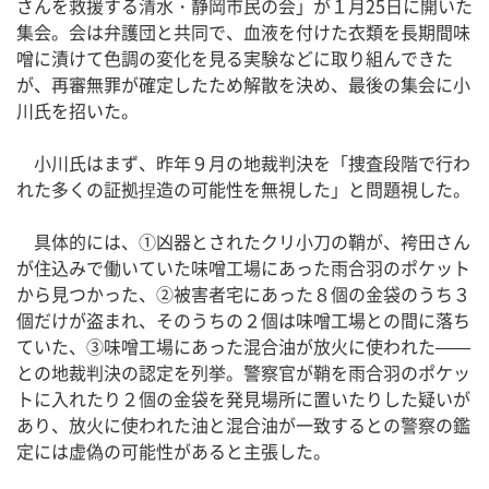
さんを救援する清水・静岡市民の会」が１月25日に開いた
集会。会は弁護団と共同で、血液を付けた衣類を長期間味
噌に漬けて色調の変化を見る実験などに取り組んできた
が、再審無罪が確定したため解散を決め、最後の集会に小
川氏を招いた。
小川氏はまず、昨年９月の地裁判決を「捜査段階で行わ
れた多くの証拠捏造の可能性を無視した」と問題視した。
具体的には、①凶器とされたクリ小刀の鞘が、袴田さん
が住込みで働いていた味噌工場にあった雨合羽のポケット
から見つかった、②被害者宅にあった８個の金袋のうち３
個だけが盗まれ、そのうちの２個は味噌工場との間に落ち
ていた、③味噌工場にあった混合油が放火に使われた——
との地裁判決の認定を列挙。警察官が鞘を雨合羽のポケッ
トに入れたり２個の金袋を発見場所に置いたりした疑いが
あり、放火に使われた油と混合油が一致するとの警察の鑑
定には虚偽の可能性があると主張した。