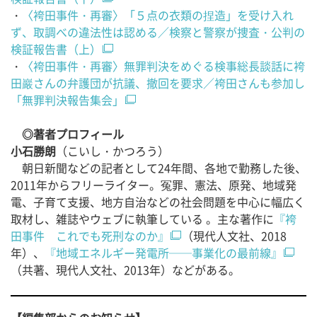
・
〈袴田事件・再審〉「５点の衣類の捏造」を受け入れ
ず、取調べの違法性は認める／検察と警察が捜査・公判の
検証報告書（上）
・
〈袴田事件・再審〉無罪判決をめぐる検事総長談話に袴
田巖さんの弁護団が抗議、撤回を要求／袴田さんも参加し
「無罪判決報告集会」
◎著者プロフィール
小石勝朗
（こいし・かつろう）
朝日新聞などの記者として24年間、各地で勤務した後、
2011年からフリーライター。冤罪、憲法、原発、地域発
電、子育て支援、地方自治などの社会問題を中心に幅広く
取材し、雑誌やウェブに執筆している 。主な著作に
『袴
田事件 これでも死刑なのか』
（現代人文社、2018
年）、
『地域エネルギー発電所──事業化の最前線』
（共著、現代人文社、2013年）などがある。