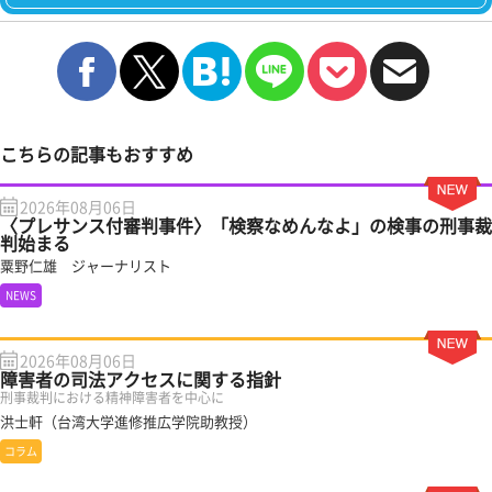
こちらの記事もおすすめ
2026年08月06日
〈プレサンス付審判事件〉「検察なめんなよ」の検事の刑事裁
判始まる
粟野仁雄 ジャーナリスト
NEWS
2026年08月06日
障害者の司法アクセスに関する指針
刑事裁判における精神障害者を中心に
洪士軒（台湾大学進修推広学院助教授）
コラム