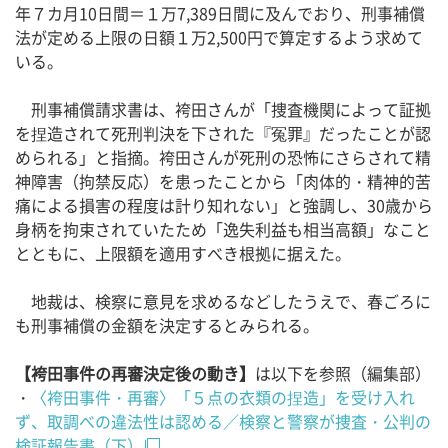
年７カ月10日間＝１万7,389日間に及んでおり、刑事補償
法が定める上限の日額１万2,500円で算定するよう求めて
いる。
刑事補償請求書は、袴田さんが「捜査機関によって証拠
を捏造されて死刑判決を下された『冤罪』だったことが認
められる」と指摘。袴田さんが死刑の恐怖にさらされて精
神障害（拘禁反応）を患ったことから「肉体的・精神的苦
痛による損害の程度は計り知れない」と強調し、30歳から
身柄を拘束されていたため「逸失利益も相当高額」なこと
とともに、上限額を適用すべき根拠に据えた。
地裁は、検察に意見を求めるなどしたうえで、春ごろに
も刑事補償の金額を決定するとみられる。
【袴田事件の再審決定後の動き】
は以下を参照（編集部）
・
〈袴田事件・再審〉「５点の衣類の捏造」を受け入れ
ず、取調べの違法性は認める／検察と警察が捜査・公判の
検証報告書（下）