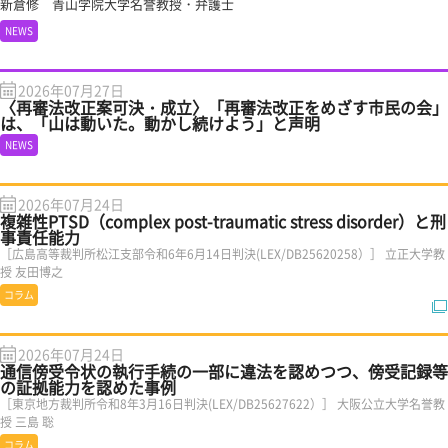
新倉修 青山学院大学名誉教授・弁護士
NEWS
2026年07月27日
〈再審法改正案可決・成立〉「再審法改正をめざす市民の会」
は、「山は動いた。動かし続けよう」と声明
NEWS
2026年07月24日
複雑性PTSD（complex post-traumatic stress disorder）と刑
事責任能力
［広島高等裁判所松江支部令和6年6月14日判決(LEX/DB25620258）］ 立正大学教
授 友田博之
コラム
2026年07月24日
通信傍受令状の執行手続の一部に違法を認めつつ、傍受記録等
の証拠能力を認めた事例
［東京地方裁判所令和8年3月16日判決(LEX/DB25627622）］ 大阪公立大学名誉教
授 三島 聡
コラム