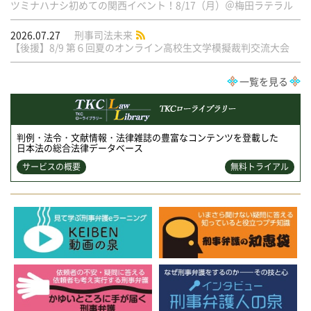
ツミナハナシ初めての関西イベント！8/17（月）＠梅田ラテラル
2026.07.27
刑事司法未来
【後援】8/9 第６回夏のオンライン高校生文学模擬裁判交流大会
一覧を見る
判例・法令・文献情報・法律雑誌の豊富なコンテンツを登載した
日本法の総合法律データベース
サービスの概要
無料トライアル