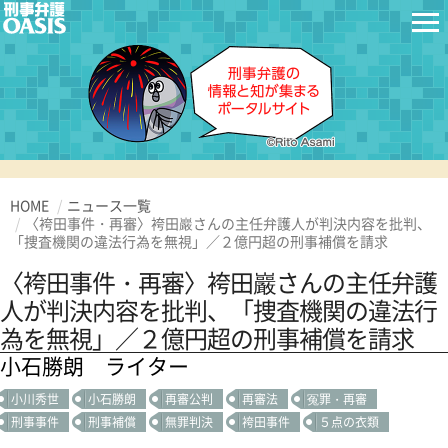
HOME
ニュース一覧
〈袴田事件・再審〉袴田巖さんの主任弁護人が判決内容を批判、
「捜査機関の違法行為を無視」／２億円超の刑事補償を請求
〈袴田事件・再審〉袴田巖さんの主任弁護
人が判決内容を批判、「捜査機関の違法行
為を無視」／２億円超の刑事補償を請求
小石勝朗 ライター
小川秀世
小石勝朗
再審公判
再審法
冤罪・再審
刑事事件
刑事補償
無罪判決
袴田事件
５点の衣類