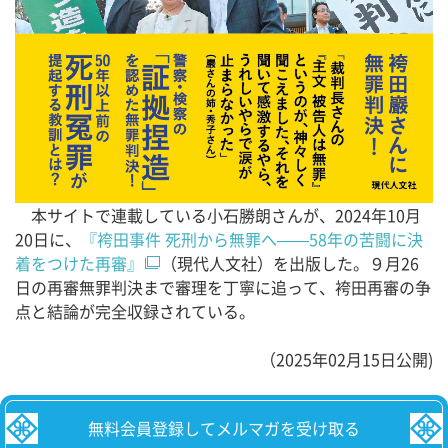
本サイトで連載している小石勝朗さんが、2024年10月
20日に、
『袴田事件 死刑から無罪へ——58年の苦闘に決
着をつけた再審』
（現代人文社）を出版した。９月26
日の再審無罪判決まで審理を丁寧に追って、袴田再審の争
点と結論が完全収録されている。
（2025年02月15日公開)
無料会員登録してメルマガを受け取る