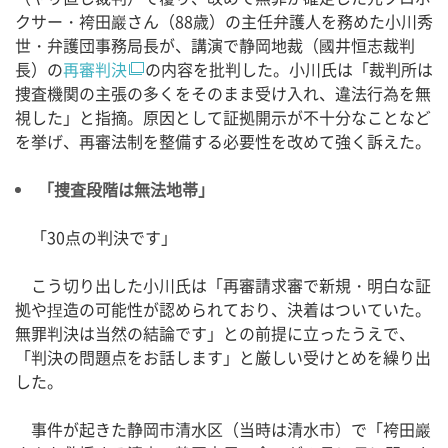
クサー・袴田巖さん（88歳）の主任弁護人を務めた小川秀
世・弁護団事務局長が、講演で静岡地裁（國井恒志裁判
長）の
再審判決
の内容を批判した。小川氏は「裁判所は
捜査機関の主張の多くをそのまま受け入れ、違法行為を無
視した」と指摘。原因として証拠開示が不十分なことなど
を挙げ、再審法制を整備する必要性を改めて強く訴えた。
「捜査段階は無法地帯」
「30点の判決です」
こう切り出した小川氏は「再審請求審で新規・明白な証
拠や捏造の可能性が認められており、決着はついていた。
無罪判決は当然の結論です」との前提に立ったうえで、
「判決の問題点をお話します」と厳しい受けとめを繰り出
した。
事件が起きた静岡市清水区（当時は清水市）で「袴田巖