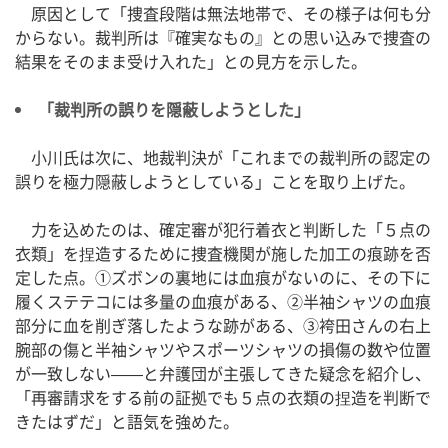
原因として「捜査段階は無法地帯で、その様子は何も分
からない。裁判所は『確実なもの』との思い込みで捜査の
結果をそのまま受け入れた」との見方を示した。
「裁判所の誤りを隠蔽しようとした」
小川氏は次に、地裁判決が「これまでの裁判所の認定の
誤りを極力隠蔽しようとしている」ことを取り上げた。
力を込めたのは、確定審が犯行着衣と判断した「５点の
衣類」を捏造するために捜査機関が施した加工の痕跡を否
定した点。①ズボンの裏地には血痕がないのに、その下に
履くステテコには多量の血痕がある、②半袖シャツの血痕
部分に血を削ぎ落したような跡がある、③袴田さんの右上
腕部の傷と半袖シャツやスポーツシャツの損傷の数や位置
が一致しない——と弁護団が主張してきた疑念を紹介し、
「再審請求をする前の証拠でも５点の衣類の捏造を判断で
きたはずだ」と語気を強めた。