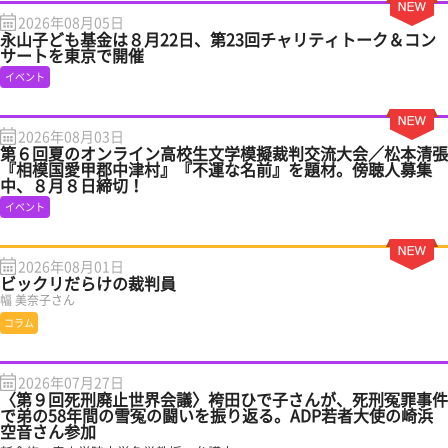
2026年08月05日
永山子ども基金は８月22日、第23回チャリティトーク＆コン
サートを東京で開催
イベント
2026年08月03日
第６回夏のオンライン高校生文学模擬裁判交流大会／松本清張
『相模国愛甲郡中津村』『不運な名前』を題材。傍聴人募集
中、８月８日締切！
イベント
2026年08月01日
ビックリだらけの裁判員
幅 美奈子さん
コラム
2026年07月27日
〈第９回死刑廃止世界会議〉袴田ひで子さんが、死刑冤罪事件
で弟の58年間の雪冤の闘いを振り返る。ADP若者大使の崎浜
空音さん参加