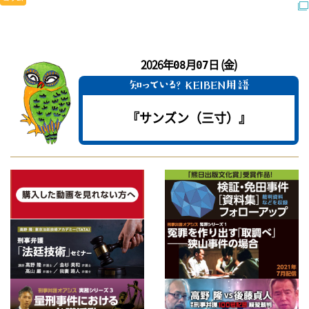
2026年
月
日 (金)
08
07
『サンズン（三寸）』