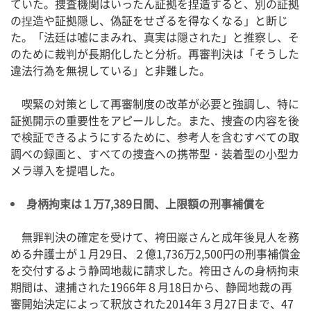
ていた。捜査機関はいったん証拠を捏造すると、別の証拠
の捏造や証拠隠し、偽証をせざるを得なくなる」と断じ
た。「法廷は嘘にまみれ、真実は隠された」と推察し、そ
のために裁判が長期化したと分析。再審判決は「そうした
違法行為を無視している」と非難した。
喫緊の対策として再審制度の改革が必要と強調し、特に
証拠開示の重要性をアピールした。また、捜査の内容を後
で検証できるようにするために、参考人を含むすべての取
調べの録画と、すべての捜査への携帯型・装着型の小型カ
メラ導入を提唱した。
身柄拘束は１万7,389日間、上限額の刑事補償を
無罪判決の確定を受けて、袴田巖さんと成年後見人を務
める弁護士が１月29日、２億1,736万2,500円の刑事補償金
を交付するよう静岡地裁に請求した。袴田さんの身柄拘束
期間は、逮捕された1966年８月18日から、静岡地裁の再
審開始決定によって釈放された2014年３月27日まで、47