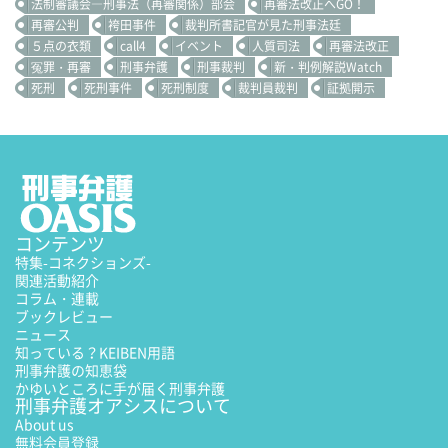
法制審議会―刑事法（再審関係）部会
再審法改正へGO！
再審公判
袴田事件
裁判所書記官が見た刑事法廷
５点の衣類
call4
イベント
人質司法
再審法改正
冤罪・再審
刑事弁護
刑事裁判
新・判例解説Watch
死刑
死刑事件
死刑制度
裁判員裁判
証拠開示
コンテンツ
特集
-コネクションズ-
関連活動紹介
コラム・連載
ブックレビュー
ニュース
知っている？KEIBEN用語
刑事弁護の知恵袋
かゆいところに手が届く刑事弁護
刑事弁護オアシスについて
About us
無料会員登録