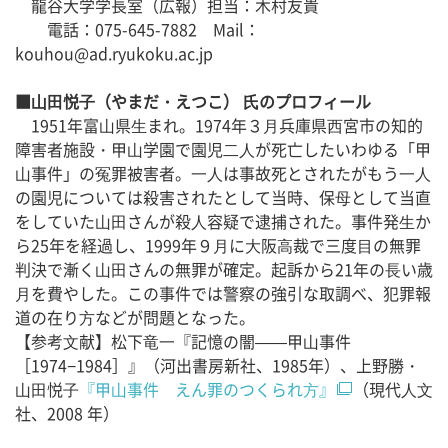
龍谷大学学長室（広報）担当：木村友貴
電話：075-645-7882 Mail：
kouhou@ad.ryukoku.ac.jp
■⼭⽥悦⼦（やまだ・えつこ） ⽒のプロフィール
1951年富⼭県⽣まれ。1974年３⽉兵庫県⻄宮市の知的
障害者施設・甲⼭学園で園児⼆⼈が死亡したいわゆる「甲
⼭事件」の冤罪被害者。⼀⼈は事故死とされたがもう⼀⼈
の園児については殺害されたとして当時、保⺟として当直
をしていた⼭⽥さんが殺⼈容疑で逮捕された。事件発⽣か
ら25年を経過し、1999年９⽉に⼤阪⾼裁で三度⽬の無罪
判決で漸く⼭⽥さんの無罪が確定。起訴から21年の⻑い歳
⽉を費やした。この事件では警察の強引な取調べ、犯罪報
道の在り⽅などが問題となった。
【参考⽂献】松下⻯⼀『記憶の闇——甲⼭事件
［1974−1984］』（河出書房新社、1985年）、上野勝・
⼭⽥悦⼦
『甲⼭事件 えん罪のつくられ⽅』
（現代⼈⽂
社、2008 年）