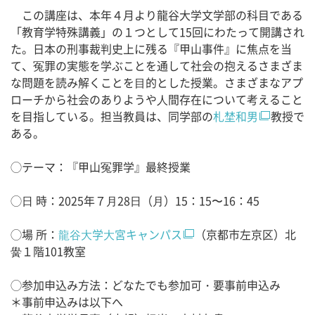
この講座は、本年４月より龍谷大学文学部の科目である
「教育学特殊講義」の１つとして15回にわたって開講され
た。日本の刑事裁判史上に残る『甲山事件』に焦点を当
て、冤罪の実態を学ぶことを通して社会の抱えるさまざま
な問題を読み解くことを⽬的とした授業。さまざまなアプ
ローチから社会のありようや⼈間存在について考えること
を目指している。担当教員は、同学部の
札埜和男
教授で
ある。
◯テーマ：『甲山冤罪学』最終授業
◯⽇ 時：2025年７⽉28⽇（⽉）15：15〜16：45
◯場 所：
⿓⾕⼤学⼤宮キャンパス
（京都市左京区）北
黌１階101教室
◯参加申込み方法：どなたでも参加可・要事前申込み
＊事前申込みは以下へ