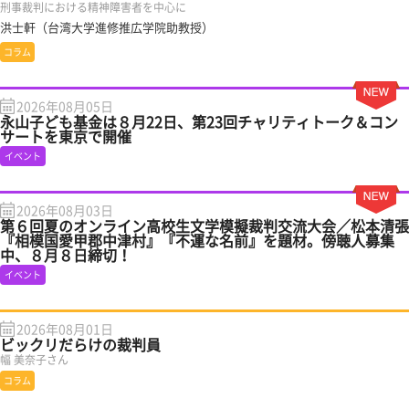
刑事裁判における精神障害者を中心に
洪士軒（台湾大学進修推広学院助教授）
コラム
2026年08月05日
永山子ども基金は８月22日、第23回チャリティトーク＆コン
サートを東京で開催
イベント
2026年08月03日
第６回夏のオンライン高校生文学模擬裁判交流大会／松本清張
『相模国愛甲郡中津村』『不運な名前』を題材。傍聴人募集
中、８月８日締切！
イベント
2026年08月01日
ビックリだらけの裁判員
幅 美奈子さん
コラム