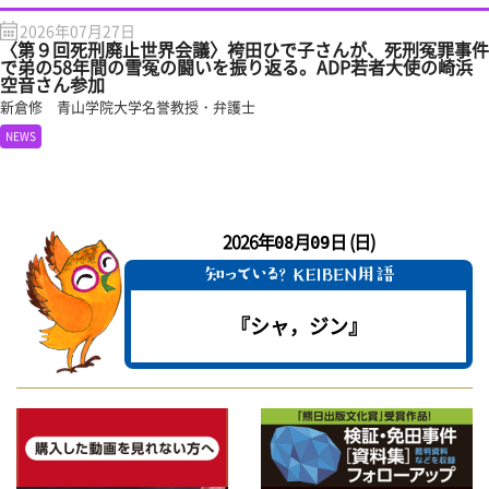
2026年07月27日
〈第９回死刑廃止世界会議〉袴田ひで子さんが、死刑冤罪事件
で弟の58年間の雪冤の闘いを振り返る。ADP若者大使の崎浜
空音さん参加
新倉修 青山学院大学名誉教授・弁護士
NEWS
2026年
月
日 (日)
08
09
『シャ，ジン』