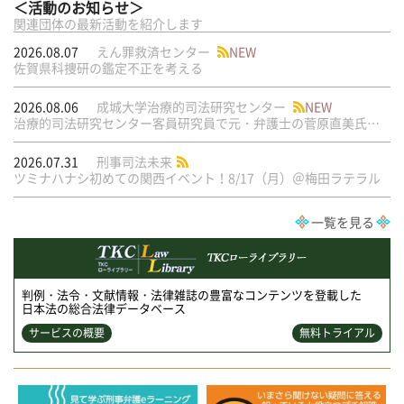
＜活動のお知らせ＞
関連団体の最新活動を紹介します
2026.08.07
えん罪救済センター
NEW
佐賀県科捜研の鑑定不正を考える
2026.08.06
成城大学治療的司法研究センター
NEW
治療的司法研究センター客員研究員で元・弁護士の菅原直美氏の論文が公刊されました
2026.07.31
刑事司法未来
ツミナハナシ初めての関西イベント！8/17（月）＠梅田ラテラル
一覧を見る
判例・法令・文献情報・法律雑誌の豊富なコンテンツを登載した
日本法の総合法律データベース
サービスの概要
無料トライアル