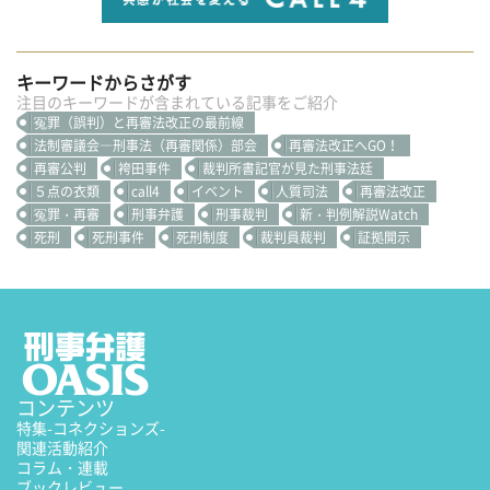
キーワードからさがす
注目のキーワードが含まれている記事をご紹介
冤罪（誤判）と再審法改正の最前線
法制審議会―刑事法（再審関係）部会
再審法改正へGO！
再審公判
袴田事件
裁判所書記官が見た刑事法廷
５点の衣類
call4
イベント
人質司法
再審法改正
冤罪・再審
刑事弁護
刑事裁判
新・判例解説Watch
死刑
死刑事件
死刑制度
裁判員裁判
証拠開示
コンテンツ
特集
-コネクションズ-
関連活動紹介
コラム・連載
ブックレビュー