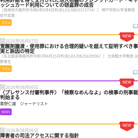
ッシュカード利用についての窃盗罪の成否
［長崎地方裁判所令和6年9月4日判決(LEX/DB25573754）］ 神戸学院大学准教授
佐竹宏章
コラム
2026年08月07日
覚醒剤譲渡・使用罪における合理的疑いを超えて証明すべき事
実と訴因の特定
［名古屋高等裁判所令和3年6月15日判決(LEX/DB25629596）］ 立命館大学教授 渕
野貴生
コラム
2026年08月06日
〈プレサンス付審判事件〉「検察なめんなよ」の検事の刑事裁
判始まる
粟野仁雄 ジャーナリスト
NEWS
2026年08月06日
障害者の司法アクセスに関する指針