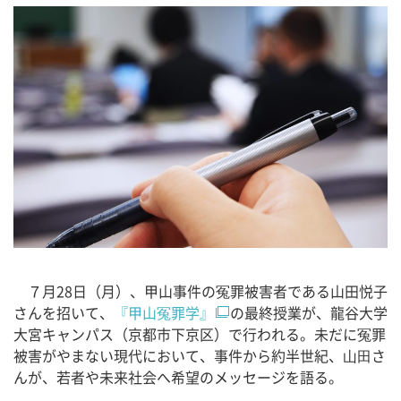
７月28日（月）、甲山事件の冤罪被害者である山田悦子
さんを招いて、
『甲山冤罪学』
の最終授業が、龍谷大学
大宮キャンパス（京都市下京区）で行われる。未だに冤罪
被害がやまない現代において、事件から約半世紀、⼭⽥さ
んが、若者や未来社会へ希望のメッセージを語る。