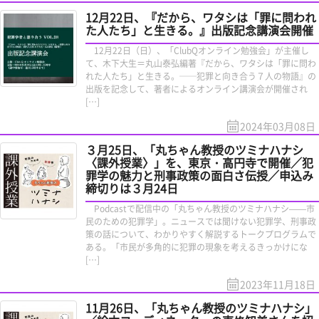
12月22日、『だから、ワタシは「罪に問われ
た人たち」と生きる。』出版記念講演会開催
12月22日（日）、「ClubQオンライン勉強会」が主催し
て、木下大生＝丸山泰弘編著『だから、ワタシは「罪に問わ
れた人たち」と生きる。──犯罪と向き合う７人の物語』の
出版を記念して、著者によるオンライン講演会が開催され
[…]
2024年03月08日
３月25日、「丸ちゃん教授のツミナハナシ
〈課外授業〉」を、東京・高円寺で開催／犯
罪学の魅力と刑事政策の面白さ伝授／申込み
締切りは３月24日
Podcastで配信中の「丸ちゃん教授のツミナハナシ——市
民のための犯罪学」。ニュースでは聞けない犯罪学、刑事政
策の話について、わかりやすく解説するトークプログラムで
ある。「市民が多角的に犯罪の現象を考えるきっかけにな
[…]
2023年11月18日
11月26日、「丸ちゃん教授のツミナハナシ」