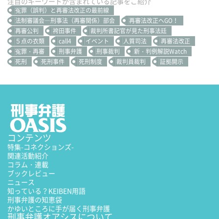
注目のキーワードが含まれている記事をご紹介
冤罪（誤判）と再審法改正の最前線
法制審議会―刑事法（再審関係）部会
再審法改正へGO！
再審公判
袴田事件
裁判所書記官が見た刑事法廷
５点の衣類
call4
イベント
人質司法
再審法改正
冤罪・再審
刑事弁護
刑事裁判
新・判例解説Watch
死刑
死刑事件
死刑制度
裁判員裁判
証拠開示
コンテンツ
特集
-コネクションズ-
関連活動紹介
コラム・連載
ブックレビュー
ニュース
知っている？KEIBEN用語
刑事弁護の知恵袋
かゆいところに手が届く刑事弁護
刑事弁護オアシスについて