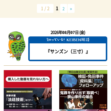
1 / 2
1
2
»
2026年
月
日 (金)
08
07
『サンズン（三寸）』