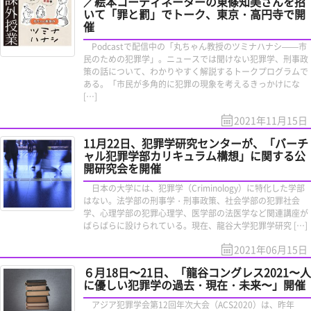
／絵本コーディネーターの東條知美さんを招
いて「罪と罰」でトーク、東京・高円寺で開
催
Podcastで配信中の「丸ちゃん教授のツミナハナシ——市
民のための犯罪学」。ニュースでは聞けない犯罪学、刑事政
策の話について、わかりやすく解説するトークプログラムで
ある。「市民が多角的に犯罪の現象を考えるきっかけにな
[…]
2021年11月15日
11月22日、犯罪学研究センターが、「バーチ
ャル犯罪学部カリキュラム構想」に関する公
開研究会を開催
日本の大学には、犯罪学（Criminology）に特化した学部
はない。法学部の刑事学・刑事政策、社会学部の犯罪社会
学、心理学部の犯罪心理学、医学部の法医学など関連講座が
ばらばらに設けられている。現在、龍谷大学犯罪学研究 […]
2021年06月15日
６月18日〜21日、「龍谷コングレス2021〜人
に優しい犯罪学の過去・現在・未来〜」開催
アジア犯罪学会第12回年次大会（ACS2020）は、昨年