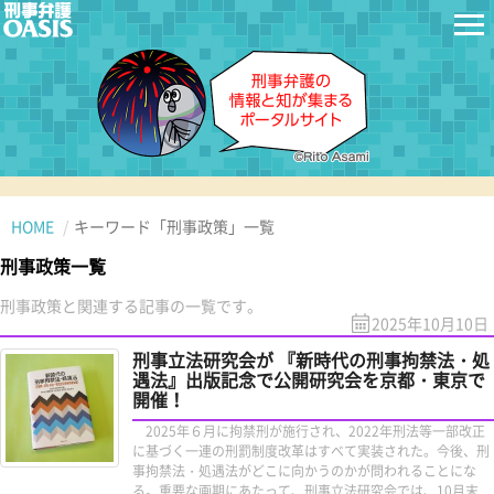
HOME
キーワード「刑事政策」一覧
刑事政策一覧
刑事政策と関連する記事の一覧です。
2025年10月10日
刑事立法研究会が 『新時代の刑事拘禁法・処
遇法』出版記念で公開研究会を京都・東京で
開催！
2025年６月に拘禁刑が施行され、2022年刑法等一部改正
に基づく一連の刑罰制度改革はすべて実装された。今後、刑
事拘禁法・処遇法がどこに向かうのかが問われることにな
る。重要な画期にあたって、刑事立法研究会では、10月末