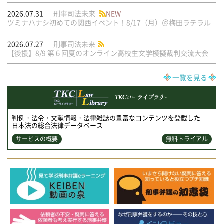
2026.07.31
刑事司法未来
NEW
ツミナハナシ初めての関西イベント！8/17（月）＠梅田ラテラル
2026.07.27
刑事司法未来
【後援】8/9 第６回夏のオンライン高校生文学模擬裁判交流大会
一覧を見る
判例・法令・文献情報・法律雑誌の豊富なコンテンツを登載した
日本法の総合法律データベース
サービスの概要
無料トライアル