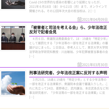
Covid-19の世界的な感染の影響により延期となったが、
2021年６月18日（金）から21日（月）まで、オンラインで
開催される。その12回年次大会の担当校は、2 […]
2021年04月09日
「被害者と司法を考える会」ら、少年法改正
反対で記者会見
４月６日、衆議院法務委員会で、18・19歳を「特定少年」
として厳罰化する「少年法等の一部を改正する法律案」の審
議がはじまった。１日目は、参考人として、東京大学大学院
法学政治学研究科教授・川出敏裕、少年犯罪被害当事者の会
[…]
2021年03月30日
刑事法研究者、少年法改正案に反対する声明
３月25日、18歳と19歳を「特定少年」とする少年法等の
一部を改正する法律案が、衆議院本会議で審議入りした。こ
れに先立って24日、葛野尋之、武内謙治、本庄武各氏など刑
事法研究者が、「少年法等の一部を改正する法律案」に反
[…]