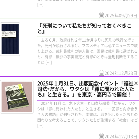
[…]
2025年09月29日
『死刑について私たちが知っておくべきこ
と』
去る６月、政府は約２年11か月ぶりに死刑の執行を行っ
た。死刑が執行されると、マスメディアは必ずニュースで取
り上げる。裁判員裁判の導入後は、国民は裁判員に選ばれる
と、有罪・無罪の事実認定と有罪のときは量刑判断をするこ
とに […]
2024年12月23日
2025年１月31日、出版記念イベント「福祉×
司法⇨だから、ワタシは『罪に問われた人た
ち』と生きる。」を東京・高円寺で開催！
2024年11月に、木下大生＝丸山泰弘編著『だから、ワタ
シは「罪に問われた人たち」と生きる。──犯罪と向き合う
７人の物語』が刊行された。本書は、罪を犯した人たちとの
関わりを考えることで、ワタシたちが生活する「社会」はど
[…]
2024年12月13日