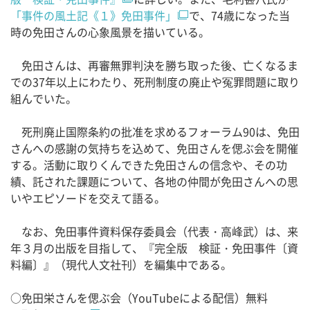
「事件の風土記《１》免田事件」
で、74歳になった当
時の免田さんの心象風景を描いている。
免田さんは、再審無罪判決を勝ち取った後、亡くなるま
での37年以上にわたり、死刑制度の廃止や冤罪問題に取り
組んでいた。
死刑廃止国際条約の批准を求めるフォーラム90は、免田
さんへの感謝の気持ちを込めて、免田さんを偲ぶ会を開催
する。活動に取りくんできた免田さんの信念や、その功
績、託された課題について、各地の仲間が免田さんへの思
いやエピソードを交えて語る。
なお、免田事件資料保存委員会（代表・高峰武）は、来
年３月の出版を目指して、『完全版 検証・免田事件〔資
料編〕』（現代人文社刊）を編集中である。
○免田栄さんを偲ぶ会（YouTubeによる配信）無料