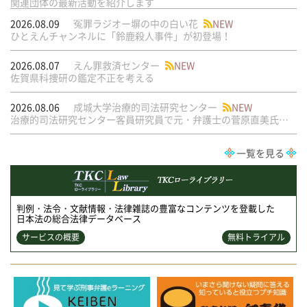
関連団体の最新活動を紹介します
2026.08.09
冤罪ラジオー塀の中の白い花
NEW
ひとえんチャンネルに「鈴鹿殺人事件」が初登場！
2026.08.07
えん罪救済センター
NEW
佐賀県科捜研の鑑定不正を考える
2026.08.06
成城大学治療的司法研究センター
NEW
治療的司法研究センター客員研究員で元・弁護士の菅原直美氏の論文が公刊されました
一覧を見る
判例・法令・文献情報・法律雑誌の豊富なコンテンツを登載した
日本法の総合法律データベース
サービスの概要
無料トライアル