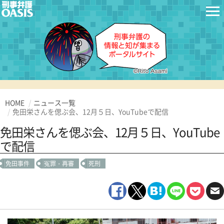
HOME
ニュース一覧
免田栄さんを偲ぶ会、12月５日、YouTubeで配信
免田栄さんを偲ぶ会、12月５日、YouTube
で配信
免田事件
冤罪・再審
死刑