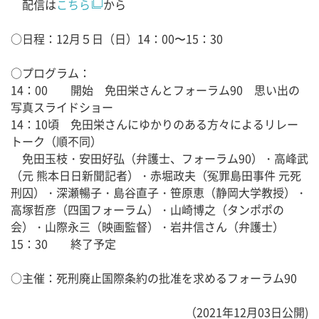
配信は
こちら
から
○日程：12月５日（日）14：00〜15：30
○プログラム：
14：00 開始 免田栄さんとフォーラム90 思い出の
写真スライドショー
14：10頃 免田栄さんにゆかりのある方々によるリレー
トーク（順不同）
免田玉枝・安田好弘（弁護士、フォーラム90）・高峰武
（元 熊本日日新聞記者）・赤堀政夫（冤罪島田事件 元死
刑囚）・深瀬暢子・島谷直子・笹原恵（静岡大学教授）・
高塚哲彦（四国フォーラム）・山崎博之（タンポポの
会）・山際永三（映画監督）・岩井信さん（弁護士）
15：30 終了予定
○主催：死刑廃止国際条約の批准を求めるフォーラム90
（2021年12月03日公開)