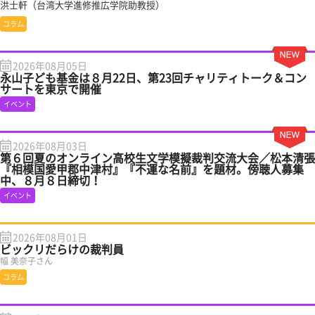
洪士軒（台湾大学進修推広学院助教授）
コラム
2026年08月05日
永山子ども基金は８月22日、第23回チャリティトーク＆コン
サートを東京で開催
イベント
2026年08月03日
第６回夏のオンライン高校生文学模擬裁判交流大会／松本清張
『相模国愛甲郡中津村』『不運な名前』を題材。傍聴人募集
中、８月８日締切！
イベント
2026年08月01日
ビックリだらけの裁判員
幅 美奈子さん
コラム