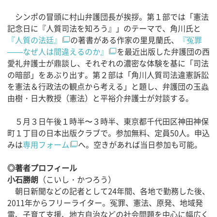
シンポの冒頭に村山弁護団長が挨拶。第１部では「憲法
記念日に『人質司法を知ろう』」のテーマで、角川氏と
『人質の法廷』
の著書がある作家の里見蘭氏、
『冤罪
——なぜ人は間違えるのか』
を最近出版した弁護団の西
愛礼弁護士が鼎談し、それぞれの濃密な体験を基に「司法
の暗部」をあぶり出す。第２部は「角川人質司法違憲訴訟
を憲法＆行政法の観点から考える」と題し、弁護団の玉蟲
由樹・日大教授（憲法）と平裕介弁護士が対談する。
５月３日午後１時半〜３時半、東京都千代田区神田神保
町１丁目の日本出版クラブで。参加無料、定員50人。申込
みは
専用フォーム
へ。空きがあれば当日参加も可能。
◎著者プロフィール
小石勝朗
（こいし・かつろう）
朝日新聞などの記者として24年間、各地で勤務した後、
2011年からフリーライター。冤罪、憲法、原発、地域発
電、子育て支援、地方自治などの社会問題を中心に幅広く