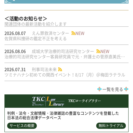
＜活動のお知らせ＞
関連団体の最新活動を紹介します
2026.08.07
えん罪救済センター
NEW
佐賀県科捜研の鑑定不正を考える
2026.08.06
成城大学治療的司法研究センター
NEW
治療的司法研究センター客員研究員で元・弁護士の菅原直美氏の論文が公刊されました
2026.07.31
刑事司法未来
ツミナハナシ初めての関西イベント！8/17（月）＠梅田ラテラル
一覧を見る
判例・法令・文献情報・法律雑誌の豊富なコンテンツを登載した
日本法の総合法律データベース
サービスの概要
無料トライアル