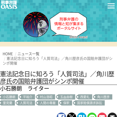
HOME
ニュース一覧
憲法記念日に知ろう「人質司法」／角川歴彦氏の国賠弁護団がシ
ンポ開催
憲法記念日に知ろう「人質司法」／角川歴
彦氏の国賠弁護団がシンポ開催
小石勝朗 ライター
小石勝朗
平裕介
村山浩昭
玉蟲由樹
西愛礼
角川歴彦
里見蘭
人質司法
人間の尊厳
保釈
国家賠償請求訴訟