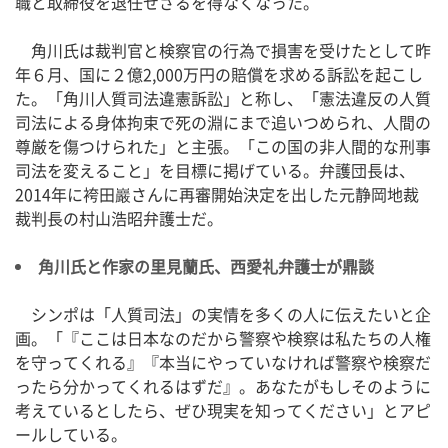
職と取締役を退任せざるを得なくなった。
角川氏は裁判官と検察官の行為で損害を受けたとして昨
年６月、国に２億2,000万円の賠償を求める訴訟を起こし
た。「角川人質司法違憲訴訟」と称し、「憲法違反の人質
司法による身体拘束で死の淵にまで追いつめられ、人間の
尊厳を傷つけられた」と主張。「この国の非人間的な刑事
司法を変えること」を目標に掲げている。弁護団長は、
2014年に袴田巖さんに再審開始決定を出した元静岡地裁
裁判長の村山浩昭弁護士だ。
角川氏と作家の里見蘭氏、西愛礼弁護士が鼎談
シンポは「人質司法」の実情を多くの人に伝えたいと企
画。「『ここは日本なのだから警察や検察は私たちの人権
を守ってくれる』『本当にやっていなければ警察や検察だ
ったら分かってくれるはずだ』。あなたがもしそのように
考えているとしたら、ぜひ現実を知ってください」とアピ
ールしている。