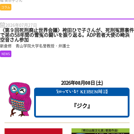
幅 美奈子さん
コラム
2026年07月27日
〈第９回死刑廃止世界会議〉袴田ひで子さんが、死刑冤罪事件
で弟の58年間の雪冤の闘いを振り返る。ADP若者大使の崎浜
空音さん参加
新倉修 青山学院大学名誉教授・弁護士
NEWS
2026年
月
日 (土)
08
08
『ジク』