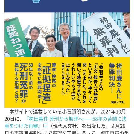
本サイトで連載している小石勝朗さんが、2024年10月
20日に、
『袴田事件 死刑から無罪へ——58年の苦闘に決
着をつけた再審』
（現代人文社）を出版した。９月26
日の再審無罪判決まで審理を丁寧に追って、袴田再審の争