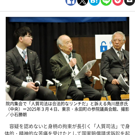
院内集会で「人質司法は合法的なリンチだ」と訴える角川歴彦氏
（中央）＝2025年３月４日、東京・永田町の参院議員会館、撮影
／小石勝朗
容疑を認めないと身柄の拘束が長引く「人質司法」で身
体的・精神的な苦痛を受けたとして国家賠償請求訴訟を起