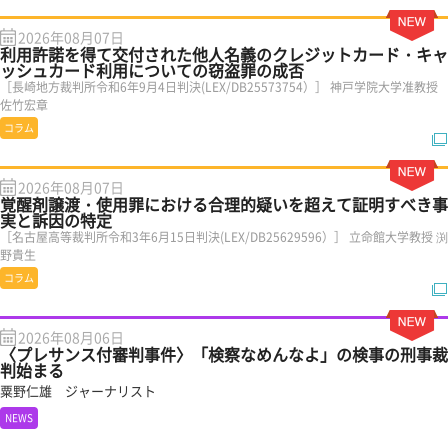
2026年08月07日
利用許諾を得て交付された他人名義のクレジットカード・キャ
ッシュカード利用についての窃盗罪の成否
［長崎地方裁判所令和6年9月4日判決(LEX/DB25573754）］ 神戸学院大学准教授
佐竹宏章
コラム
2026年08月07日
覚醒剤譲渡・使用罪における合理的疑いを超えて証明すべき事
実と訴因の特定
［名古屋高等裁判所令和3年6月15日判決(LEX/DB25629596）］ 立命館大学教授 渕
野貴生
コラム
2026年08月06日
〈プレサンス付審判事件〉「検察なめんなよ」の検事の刑事裁
判始まる
粟野仁雄 ジャーナリスト
NEWS