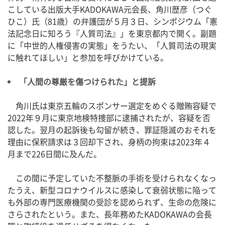
こしている出版大手KADOKAWA元会長、角川歴彦（つぐ
ひこ）氏（81歳）の弁護団が５月３日、シンポジウム「憲
法記念日に知ろう『人質司法』」を東京都内で開く。副題
に「中世的人権侵害の実態」をうたい、「人質司法の現実
に触れてほしい」と参加を呼びかけている。
「人間の尊厳を傷つけられた」と提訴
角川氏は東京五輪のスポンサー選定をめぐる贈賄容疑で
2022年９月に東京地検特捜部に逮捕されたが、容疑を否
認した。翌月の起訴後も勾留が続き、罪証隠滅のおそれを
理由に保釈請求は３回却下され、身柄の拘束は2023年４
月まで226日間に及んだ。
この間に予定していた不整脈の手術を受けられなくなっ
たうえ、新型コロナウイルスに感染して衰弱状態に陥って
も外部の専門医療機関の受診を認められず、生命の危険に
さらされたという。また、長年務めたKADOKAWAの会長