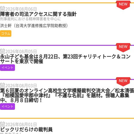
2026年08月06日
障害者の司法アクセスに関する指針
刑事裁判における精神障害者を中心に
洪士軒（台湾大学進修推広学院助教授）
コラム
2026年08月05日
永山子ども基金は８月22日、第23回チャリティトーク＆コン
サートを東京で開催
イベント
2026年08月03日
第６回夏のオンライン高校生文学模擬裁判交流大会／松本清張
『相模国愛甲郡中津村』『不運な名前』を題材。傍聴人募集
中、８月８日締切！
イベント
2026年08月01日
ビックリだらけの裁判員