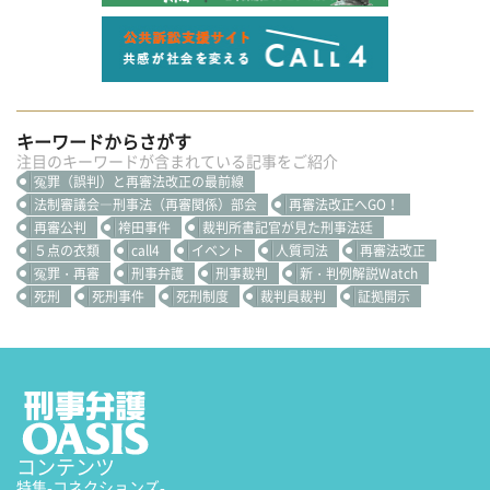
キーワードからさがす
注目のキーワードが含まれている記事をご紹介
冤罪（誤判）と再審法改正の最前線
法制審議会―刑事法（再審関係）部会
再審法改正へGO！
再審公判
袴田事件
裁判所書記官が見た刑事法廷
５点の衣類
call4
イベント
人質司法
再審法改正
冤罪・再審
刑事弁護
刑事裁判
新・判例解説Watch
死刑
死刑事件
死刑制度
裁判員裁判
証拠開示
コンテンツ
特集
-コネクションズ-