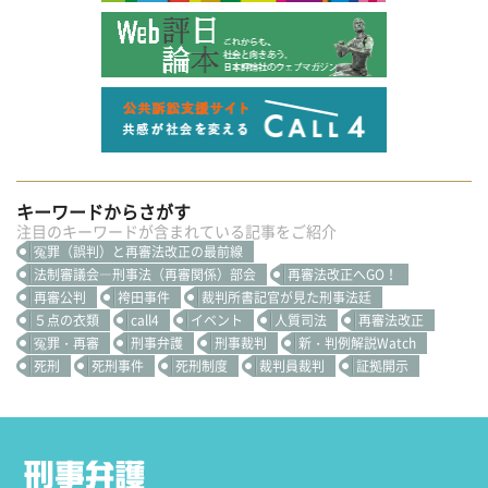
キーワードからさがす
注目のキーワードが含まれている記事をご紹介
冤罪（誤判）と再審法改正の最前線
法制審議会―刑事法（再審関係）部会
再審法改正へGO！
再審公判
袴田事件
裁判所書記官が見た刑事法廷
５点の衣類
call4
イベント
人質司法
再審法改正
冤罪・再審
刑事弁護
刑事裁判
新・判例解説Watch
死刑
死刑事件
死刑制度
裁判員裁判
証拠開示