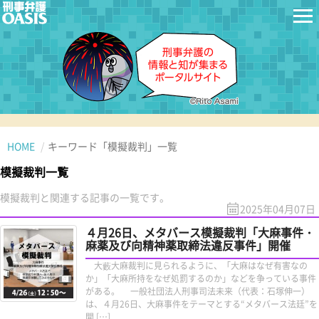
HOME
キーワード「模擬裁判」一覧
模擬裁判一覧
模擬裁判と関連する記事の一覧です。
2025年04月07日
４月26日、メタバース模擬裁判「大麻事件・
麻薬及び向精神薬取締法違反事件」開催
大藪大麻裁判に見られるように、「大麻はなぜ有害なの
か」「大麻所持をなぜ処罰するのか」などを争っている事件
がある。 一般社団法人刑事司法未来（代表：石塚伸一）
は、４月26日、大麻事件をテーマとする“メタバース法廷”を
開 […]