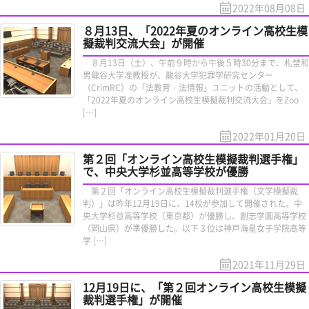
2022年08月08日
８月13日、「2022年夏のオンライン高校生模
擬裁判交流大会」が開催
８月13日（土）、午前９時から午後５時30分まで、札埜和
男龍谷大学准教授が、龍谷大学犯罪学研究センター
（CrimRC）の「法教育・法情報」ユニットの活動として、
「2022年夏のオンライン高校生模擬裁判交流大会」をZoo
[…]
2022年01月20日
第２回「オンライン高校生模擬裁判選手権」
で、中央大学杉並高等学校が優勝
第２回「オンライン高校生模擬裁判選手権（文学模擬裁
判）」は昨年12月19日に、14校が参加して開催された。中
央大学杉並高等学校（東京都）が優勝し、創志学園高等学校
（岡山県）が準優勝した。以下３位は神戸海星女子学院高等
学 […]
2021年11月29日
12月19日に、「第２回オンライン高校生模擬
裁判選手権」が開催