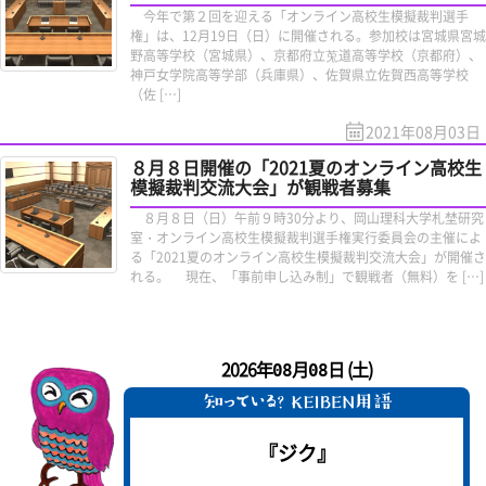
今年で第２回を迎える「オンライン高校生模擬裁判選手
権」は、12月19日（日）に開催される。参加校は宮城県宮城
野高等学校（宮城県）、京都府立莵道高等学校（京都府）、
神戸女学院高等学部（兵庫県）、佐賀県立佐賀西高等学校
（佐 […]
2021年08月03日
８月８日開催の「2021夏のオンライン高校生
模擬裁判交流大会」が観戦者募集
８月８日（日）午前９時30分より、岡山理科大学札埜研究
室・オンライン高校生模擬裁判選手権実行委員会の主催によ
る「2021夏のオンライン高校生模擬裁判交流大会」が開催さ
れる。 現在、「事前申し込み制」で観戦者（無料）を […]
2026年
月
日 (土)
08
08
『ジク』