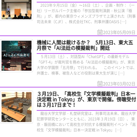
2023年９月15日（金）〜16日（土）、企画・制作：（一
社）リーガルパーク主催の「参加型裁判演劇・秋公演『極
刑』」が、都内の東京ウィメンズプラザで上演された（刑事
司法未来〔CJF〕、株式会社TKC、刑事弁護OASIS […]
2023年05月09日
機械に人間は裁けるか？ 5月13日、東大五
月祭で「AI法廷の模擬裁判」開廷
５月13日（土）、対話型AI「ChatGPT」の最新モデル
「GPT-4」が裁判官を務める「AI法廷の模擬裁判」が、東京
大学の学園祭「五月祭」で行われる。 このイベントでは、
弁護士、検事、被告人などの役割は東大生が演じ […]
2023年03月02日
３月19日、「高校生『文学模擬裁判』日本一
決定戦 in Tokyo」が、東京で開催。傍聴受付
は３月17日まで！
龍谷大学文学部・札埜研究室は、刑事司法未来、龍谷大学
犯罪学研究センターとともに、2023年３月19日（日）、 東
京・飯田橋において高校生が対抗する模擬裁判イベント「高
校生『文学模擬裁判』日本一決定戦 in Tokyo」 […]