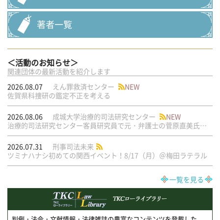
著者一覧
＜活動のお知らせ＞
関連団体の最新活動を紹介します
2026.08.07
えん罪救済センター
NEW
佐賀県科捜研の鑑定不正を考える
2026.08.06
成城大学治療的司法研究センター
NEW
治療的司法研究センター客員研究員で元・弁護士の菅原直美氏の論文が公刊されました
2026.07.31
刑事司法未来
ツミナハナシ初めての関西イベント！8/17（月）＠梅田ラテラル
一覧を見る
判例・法令・文献情報・法律雑誌の豊富なコンテンツを登載した