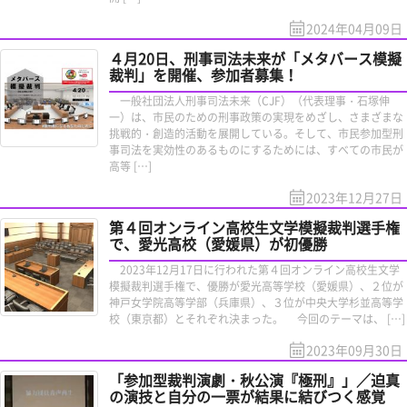
2024年04月09日
４月20日、刑事司法未来が「メタバース模擬
裁判」を開催、参加者募集！
一般社団法人刑事司法未来（CJF）（代表理事・石塚伸
一）は、市民のための刑事政策の実現をめざし、さまざまな
挑戦的・創造的活動を展開している。そして、市民参加型刑
事司法を実効性のあるものにするためには、すべての市民が
高等 […]
2023年12月27日
第４回オンライン高校生文学模擬裁判選手権
で、愛光高校（愛媛県）が初優勝
2023年12月17日に行われた第４回オンライン高校生文学
模擬裁判選手権で、優勝が愛光高等学校（愛媛県）、２位が
神戸女学院高等学部（兵庫県）、３位が中央大学杉並高等学
校（東京都）とそれぞれ決まった。 今回のテーマは、 […]
2023年09月30日
「参加型裁判演劇・秋公演『極刑』」／迫真
の演技と自分の一票が結果に結びつく感覚