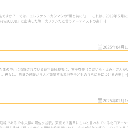
 私ですか？ では、エレファントカシマシの“風と共に”」 これは、2019年５月に
ewsCLUB」に出演した際、大ファンだと言うアーティストの楽 […]
2025年04月1
あたまの中』に収録されている裁判員経験者に、古平衣美（こだいら・えみ）さんが
）。彼女は、自身の経験から人と議論する素地を子どものうちに身につける必要 […]
2025年02月1
沿線であるJR中央線の阿佐ヶ谷駅。東京で２番目に古いと言われている北口アーケ