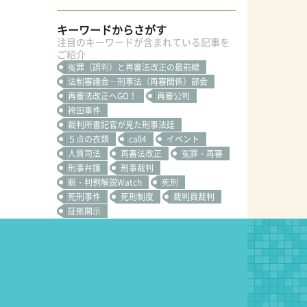
キーワードからさがす
注目のキーワードが含まれている記事を
ご紹介
冤罪（誤判）と再審法改正の最前線
法制審議会―刑事法（再審関係）部会
再審法改正へGO！
再審公判
袴田事件
裁判所書記官が見た刑事法廷
５点の衣類
call4
イベント
人質司法
再審法改正
冤罪・再審
刑事弁護
刑事裁判
新・判例解説Watch
死刑
死刑事件
死刑制度
裁判員裁判
証拠開示