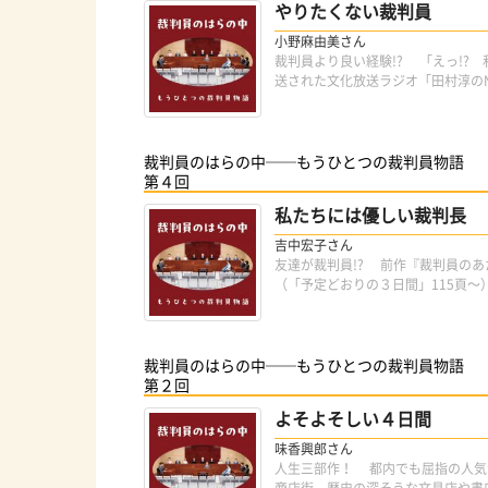
やりたくない裁判員
小野麻由美さん
裁判員より良い経験!? 「えっ!?
送された文化放送ラジオ「田村淳のN
裁判員のはらの中──もうひとつの裁判員物語
第４回
私たちには優しい裁判長
吉中宏子さん
友達が裁判員!? 前作『裁判員の
（「予定どおりの３日間」115頁～
裁判員のはらの中──もうひとつの裁判員物語
第２回
よそよそしい４日間
味香興郎さん
人生三部作！ 都内でも屈指の人気