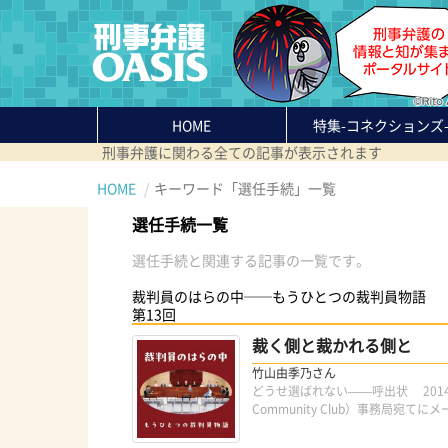
HOME
特集
-コネクションズ
刑事弁護に関わる全ての記事が表示されます
HOME
キーワード「選任手続」一覧
選任手続一覧
選任手続と関連する記事の一覧です。
裁判員のはらの中──もうひとつの裁判員物語
第13回
裁く側と裁かれる側と
竹山由季乃さん
どうせ選ばれない——呼出状 2014
Community Club）事務局宛