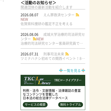
…]
＜活動のお知らせ＞
関連団体の最新活動を紹介します
2026.08.07
えん罪救済センター
NEW
佐賀県科捜研の鑑定不正を考える
2026.08.06
成城大学治療的司法研究セ
ンター
NEW
治療的司法研究センター客員研究員で元・弁護士の菅原直美氏の論文が公刊されました
2026.07.31
刑事司法未来
ツミナハナシ初めての関西イベント！8/17（月）＠梅田ラテラル
一覧を見る
判例・法令・文献情報・法律雑誌の豊富
なコンテンツを登載した
日本法の総合法律データベース
サービスの概要
無料トライアル