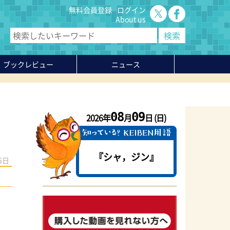
無料会員登録
ログイン
About us
ブックレビュー
ニュース
08
09
2026年
月
日 (日)
『シャ，ジン』
5日