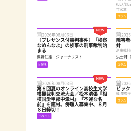
(LEX/
竹宏章
コラム
2026年08月06日
202
〈プレサンス付審判事件〉「検察
障害者
なめんなよ」の検事の刑事裁判始
針
まる
刑事裁判
粟野仁雄 ジャーナリスト
洪士軒
NEWS
コラム
2026年08月03日
202
第６回夏のオンライン高校生文学
ビック
模擬裁判交流大会／松本清張『相
幅 美奈
模国愛甲郡中津村』『不運な名
コラム
前』を題材。傍聴人募集中、８月
８日締切！
イベント