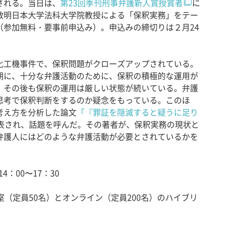
される。当日は、
第23回季刊刑事弁護新人賞授賞者
に
敏明日本大学法科大学院教授による「保釈実務」をテー
（参加無料・要事前申込み）。申込みの締切りは２月24
工機事件で、保釈問題がクローズアップされている。
期に、十分な弁護活動のために、保釈の積極的な運用が
、その後も保釈の運用は厳しい状態が続いている。弁護
思考で保釈判断をするのか疑念をもっている。このほ
考え方を分析した論文
「『罪証を隠滅すると疑うに足り
表され、話題を呼んだ。その著者が、保釈実務の現状と
弁護人にはどのような弁護活動が必要とされているかを
4：00〜17：30
室（定員50名）とオンライン（定員200名）のハイブリ