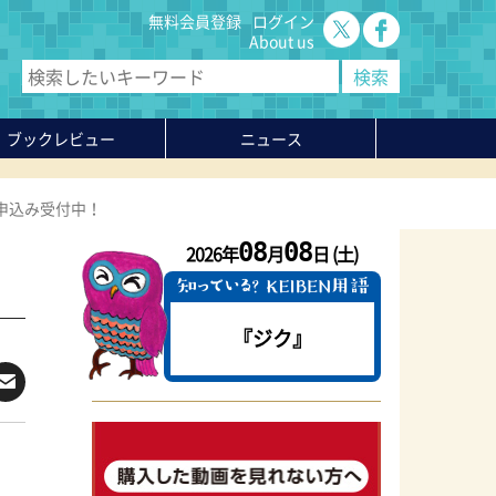
無料会員登録
ログイン
About us
ブックレビュー
ニュース
申込み受付中！
08
08
2026年
月
日 (土)
『ジク』