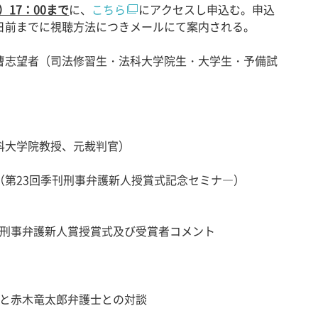
）17：00まで
に、
こちら
にアクセスし申込む。申込
日前までに視聴方法につきメールにて案内される。
曹志望者（司法修習生・法科大学院生・大学生・予備試
科大学院教授、元裁判官）
（第23回季刊刑事弁護新人授賞式記念セミナ―）
季刊刑事弁護新人賞授賞式及び受賞者コメント
教授と赤木竜太郎弁護士との対談