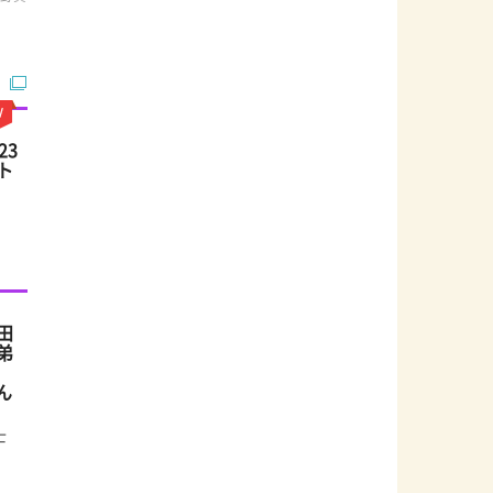
23
ト
田
弟
ん
士