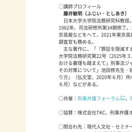
◯講師プロフィール
藤井敏明（ふじい・としあき）
日本大学大学院法務研究科教授。1
1982年、司法研修所第34期修了
京高裁などをへて、2021年東京
調査官も務める。
主な著作に、「『罪証を隠滅する
大学院法務研究第22号（2025
おける審理も踏まえて」刑事法ジャ
その対策について」池田修先生・
り方』（弘文堂、2020年６月）所
６月）などがある。
○共催：
刑事弁護フォーラム
、
○協賛：株式会社TKC、刑事弁護
◯問合わ先：現代人文社・セミナ