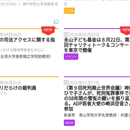
DB25573754）］ 神戸学院大学准教授 佐
生
コラム
6年08月06日
2026年08月05日
の司法アクセスに関する指
永山子ども基金は８月22日、第
回チャリティトーク＆コンサー
を東京で開催
における精神障害者を中心に
（台湾大学進修推広学院助教授）
イベント
6年08月01日
2026年07月27日
リだらけの裁判員
〈第９回死刑廃止世界会議〉袴
ひで子さんが、死刑冤罪事件で
子さん
の58年間の雪冤の闘いを振り返
る。ADP若者大使の崎浜空音さ
参加
新倉修 青山学院大学名誉教授・弁護
NEWS