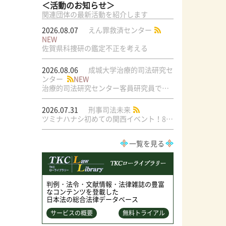
＜活動のお知らせ＞
関連団体の最新活動を紹介します
2026.08.07
えん罪救済センター
NEW
佐賀県科捜研の鑑定不正を考える
2026.08.06
成城大学治療的司法研究セ
ンター
NEW
治療的司法研究センター客員研究員で元・弁護士の菅原直美氏の論文が公刊されました
2026.07.31
刑事司法未来
ツミナハナシ初めての関西イベント！8/17（月）＠梅田ラテラル
一覧を見る
判例・法令・文献情報・法律雑誌の豊富
なコンテンツを登載した
日本法の総合法律データベース
サービスの概要
無料トライアル