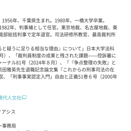
956年、千葉県生まれ。1980年、一橋大学卒業。
。1982年、判事補として任官。東京地裁、名古屋地裁、東
高裁部総括判事で定年退官。司法研修所教官、最高裁判所
と疑うに足りる相当な理由』について」日本大学法科
年３月）、「裁判員制度の成果と残された課題——控訴審に
ーナル81号（2024年８月）、「『争点整理の失敗』と
前田雅英先生退職記念論文集『これからの刑事司法の在
収、「刑事事実認定入門」自由と正義51巻６号（2000年
現代人文社
オアシス
ー事務局