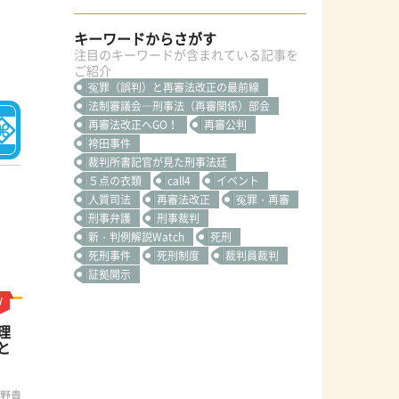
キーワードからさがす
注目のキーワードが含まれている記事を
ご紹介
冤罪（誤判）と再審法改正の最前線
法制審議会―刑事法（再審関係）部会
再審法改正へGO！
再審公判
袴田事件
裁判所書記官が見た刑事法廷
５点の衣類
call4
イベント
人質司法
再審法改正
冤罪・再審
刑事弁護
刑事裁判
新・判例解説Watch
死刑
死刑事件
死刑制度
裁判員裁判
証拠開示
理
と
渕野貴