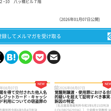
谷２−10 八ッ橋ビル７階
（2026年01月07日公開)
登録してメルマガを受け取る
6年08月07日
2026年08月07日
諾を得て交付された他人名
覚醒剤譲渡・使用罪における合
レジットカード・キャッシ
的疑いを超えて証明すべき事実
ド利用についての窃盗罪の
訴因の特定
［名古屋高等裁判所令和3年6月15日判決
方裁判所令和6年9月4日判決
(LEX/DB25629596）］ 立命館大学教授 