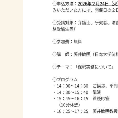
◯申込方法：
2026年２月24日（火
みいただいた方には、開催日の２
◯受講対象：弁護士、研究者、法
験受験生等）
◯参加費：無料
◯講 師：藤井敏明（日本大学法
◯テーマ：「保釈実務について」
◯プログラム
・14：00〜14：30 ご挨拶、
・14：30～15：40 講演
・15：45〜16：15 質疑応答
（10分休憩）
・16：25〜17：25 藤井敏明