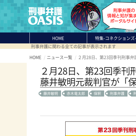
HOME
特集
-コネクションズ
刑事弁護に関わる全ての記事が表示されます
HOME
ニュース一覧
２月28日、第23回季刊刑事
２月28日、第23回季
藤井敏明元裁判官が「
藤井敏明
赤木竜太郎
保釈
刑事弁護