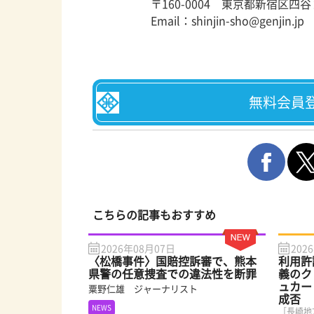
〒160-0004 東京都新宿区四
Email：shinjin-sho@genjin.jp
無料会員
こちらの記事もおすすめ
2026年08月07日
202
〈松橋事件〉国賠控訴審で、熊本
利用許
県警の任意捜査での違法性を断罪
義のク
ュカー
粟野仁雄 ジャーナリスト
成否
NEWS
［長崎地