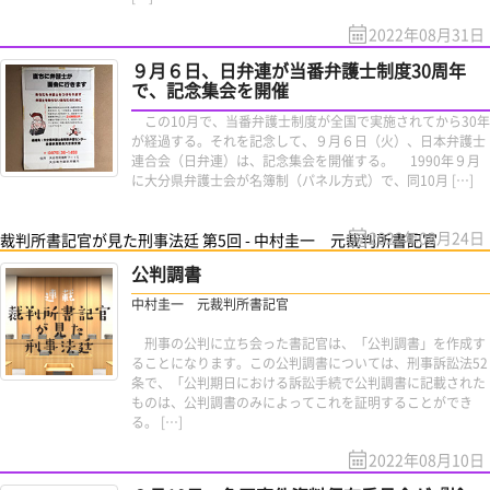
2022年08月31日
９月６日、日弁連が当番弁護士制度30周年
で、記念集会を開催
この10月で、当番弁護士制度が全国で実施されてから30年
が経過する。それを記念して、９月６日（火）、日本弁護士
連合会（日弁連）は、記念集会を開催する。 1990年９月
に大分県弁護士会が名簿制（パネル方式）で、同10月 […]
2022年08月24日
裁判所書記官が見た刑事法廷 第5回 - 中村圭一 元裁判所書記官
公判調書
中村圭一 元裁判所書記官
刑事の公判に立ち会った書記官は、「公判調書」を作成す
ることになります。この公判調書については、刑事訴訟法52
条で、「公判期日における訴訟手続で公判調書に記載された
ものは、公判調書のみによってこれを証明することができ
る。 […]
2022年08月10日