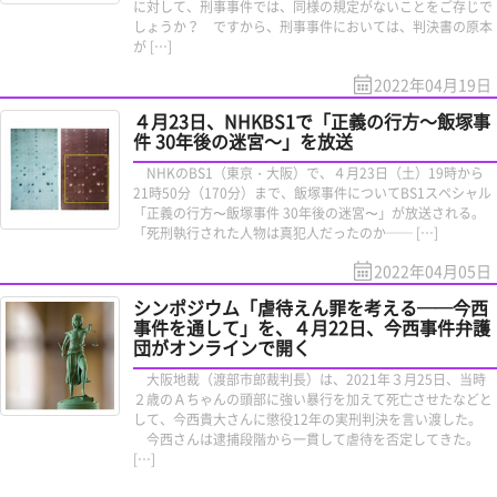
に対して、刑事事件では、同様の規定がないことをご存じで
しょうか？ ですから、刑事事件においては、判決書の原本
が […]
2022年04月19日
４月23日、NHKBS1で「正義の行方～飯塚事
件 30年後の迷宮～」を放送
NHKのBS1（東京・大阪）で、４月23日（土）19時から
21時50分（170分）まで、飯塚事件についてBS1スペシャル
「正義の行方〜飯塚事件 30年後の迷宮〜」が放送される。
「死刑執行された人物は真犯人だったのか── […]
2022年04月05日
シンポジウム「虐待えん罪を考える──今西
事件を通して」を、４月22日、今西事件弁護
団がオンラインで開く
大阪地裁（渡部市郎裁判長）は、2021年３月25日、当時
２歳のＡちゃんの頭部に強い暴行を加えて死亡させたなどと
して、今西貴大さんに懲役12年の実刑判決を言い渡した。
今西さんは逮捕段階から一貫して虐待を否定してきた。
[…]