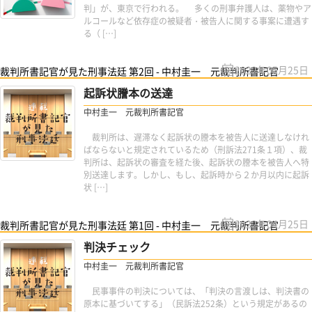
判」が、東京で行われる。 多くの刑事弁護人は、薬物やア
ルコールなど依存症の被疑者・被告人に関する事案に遭遇す
る（ […]
2022年05月25日
裁判所書記官が見た刑事法廷 第2回 - 中村圭一 元裁判所書記官
起訴状謄本の送達
中村圭一 元裁判所書記官
裁判所は、遅滞なく起訴状の謄本を被告人に送達しなけれ
ばならないと規定されているため（刑訴法271条１項）、裁
判所は、起訴状の審査を経た後、起訴状の謄本を被告人へ特
別送達します。しかし、もし、起訴時から２か月以内に起訴
状 […]
2022年04月25日
裁判所書記官が見た刑事法廷 第1回 - 中村圭一 元裁判所書記官
判決チェック
中村圭一 元裁判所書記官
民事事件の判決については、「判決の言渡しは、判決書の
原本に基づいてする」（民訴法252条）という規定があるの