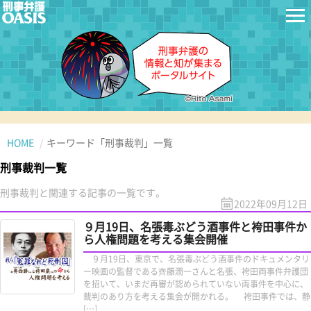
HOME
キーワード「刑事裁判」一覧
刑事裁判一覧
刑事裁判と関連する記事の一覧です。
2022年09月12日
９月19日、名張毒ぶどう酒事件と袴田事件か
ら人権問題を考える集会開催
９月19日、東京で、名張毒ぶどう酒事件のドキュメンタリ
ー映画の監督である齊藤潤一さんと名張、袴田両事件弁護団
を招いて、いまだ再審が認められていない両事件を中心に、
裁判のあり方を考える集会が開かれる。 袴田事件では、静
[…]