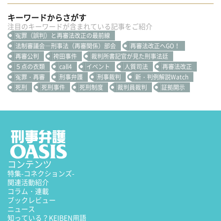
キーワードからさがす
注目のキーワードが含まれている記事をご紹介
冤罪（誤判）と再審法改正の最前線
法制審議会―刑事法（再審関係）部会
再審法改正へGO！
再審公判
袴田事件
裁判所書記官が見た刑事法廷
５点の衣類
call4
イベント
人質司法
再審法改正
冤罪・再審
刑事弁護
刑事裁判
新・判例解説Watch
死刑
死刑事件
死刑制度
裁判員裁判
証拠開示
コンテンツ
特集
-コネクションズ-
関連活動紹介
コラム・連載
ブックレビュー
ニュース
知っている？KEIBEN用語