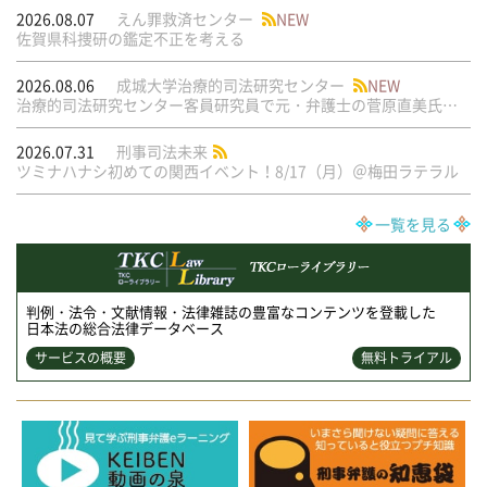
2026.08.07
えん罪救済センター
NEW
佐賀県科捜研の鑑定不正を考える
2026.08.06
成城大学治療的司法研究センター
NEW
治療的司法研究センター客員研究員で元・弁護士の菅原直美氏の論文が公刊されました
2026.07.31
刑事司法未来
ツミナハナシ初めての関西イベント！8/17（月）＠梅田ラテラル
一覧を見る
判例・法令・文献情報・法律雑誌の豊富なコンテンツを登載した
日本法の総合法律データベース
サービスの概要
無料トライアル