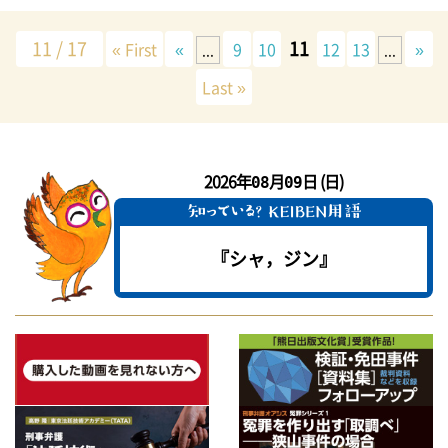
11 / 17
11
« First
«
9
10
12
13
»
...
...
Last »
2026年
月
日 (日)
08
09
『シャ，ジン』