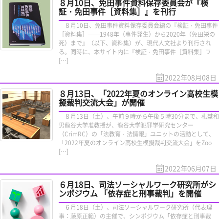
８月10日、免田事件資料保存委員会が『検
証・免田事件［資料集］』を刊行
８月10日、免田事件資料保存委員会編の『検証・免田事件
［資料集］——1948年（事件発生）から2020年（免田栄の
死）まで』（以下、資料集）が、現代人文社より刊行され
る。同時に、本サイト内に『検証・免田事件［資料集］フ
[…]
2022年08月08日
８月13日、「2022年夏のオンライン高校生模
擬裁判交流大会」が開催
８月13日（土）、午前９時から午後５時30分まで、札埜和
男龍谷大学准教授が、龍谷大学犯罪学研究センター
（CrimRC）の「法教育・法情報」ユニットの活動として、
「2022年夏のオンライン高校生模擬裁判交流大会」をZoo
[…]
2022年06月07日
６月18日、司法ソーシャルワーク研究所がシ
ンポジウム 「依存症と刑事裁判」を開催
６月18日（土）、司法ソーシャルワーク研究所（代表理
事：藤原正範）の主催で、シンポジウム「依存症と刑事裁