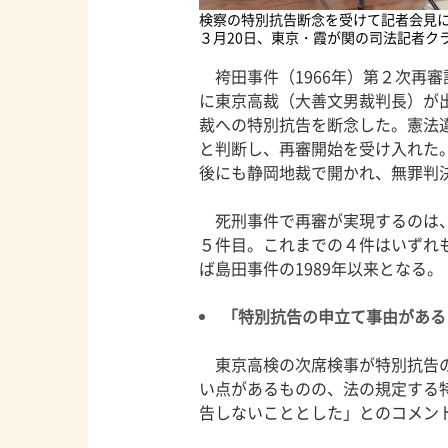
検察の特別抗告断念を受けて記者会見に
３月20日、東京・霞が関の司法記者ク
袴田事件（1966年）第２次再審
に東京高裁（大善文男裁判長）が
裁への特別抗告を断念した。憲法
と判断し、再審開始を受け入れた。
後にも静岡地裁で開かれ、無罪判
死刑事件で再審が実現するのは、
５件目。これまでの４件はいずれ
ば島田事件の1989年以来となる。
「特別抗告の申立て事由がある
東京高検の次席検事が特別抗告の
い点があるものの、法の規定する
告しないこととした」とのコメン