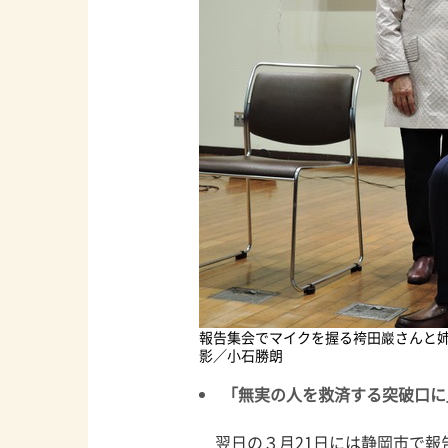
報告集会でマイクを握る袴田巖さんと姉
影／小石勝朗
「無実の人を救済する突破口に
翌日の３月21日には静岡市で報告