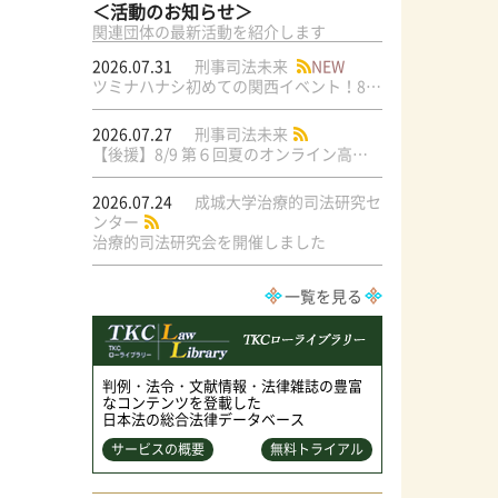
＜活動のお知らせ＞
関連団体の最新活動を紹介します
2026.07.31
刑事司法未来
NEW
ツミナハナシ初めての関西イベント！8/17（月）＠梅田ラテラル
2026.07.27
刑事司法未来
【後援】8/9 第６回夏のオンライン高校生文学模擬裁判交流大会
2026.07.24
成城大学治療的司法研究セ
ンター
治療的司法研究会を開催しました
一覧を見る
判例・法令・文献情報・法律雑誌の豊富
なコンテンツを登載した
日本法の総合法律データベース
サービスの概要
無料トライアル