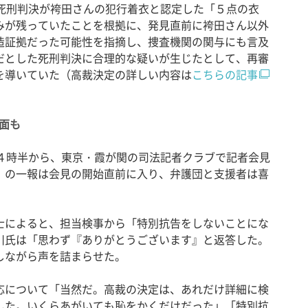
死刑判決が袴田さんの犯行着衣と認定した「５点の衣
みが残っていたことを根拠に、発見直前に袴田さん以外
造証拠だった可能性を指摘し、捜査機関の関与にも言及
だとした死刑判決に合理的な疑いが生じたとして、再審
を導いていた（高裁決定の詳しい内容は
こちらの記事
面も
４時半から、東京・霞が関の司法記者クラブで記者会見
」の一報は会見の開始直前に入り、弁護団と支援者は喜
によると、担当検事から「特別抗告をしないことにな
川氏は「思わず『ありがとうございます』と返答した。
しながら声を詰まらせた。
について「当然だ。高裁の決定は、あれだけ詳細に検
した。いくらあがいても恥をかくだけだった」「特別抗