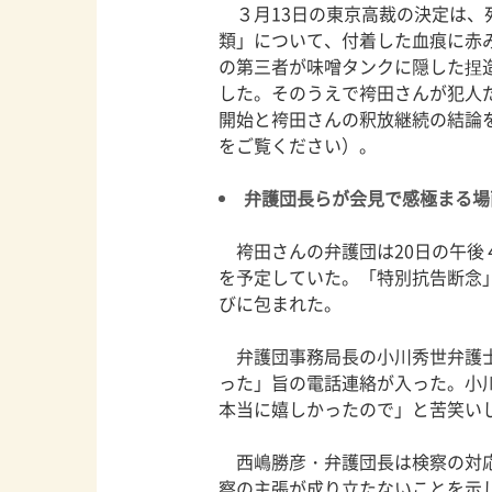
３月13日の東京高裁の決定は、
類」について、付着した血痕に赤
の第三者が味噌タンクに隠した捏
した。そのうえで袴田さんが犯人
開始と袴田さんの釈放継続の結論
をご覧ください）。
弁護団長らが会見で感極まる場
袴田さんの弁護団は20日の午後
を予定していた。「特別抗告断念
びに包まれた。
弁護団事務局長の小川秀世弁護士
った」旨の電話連絡が入った。小
本当に嬉しかったので」と苦笑い
西嶋勝彦・弁護団長は検察の対応
察の主張が成り立たないことを示