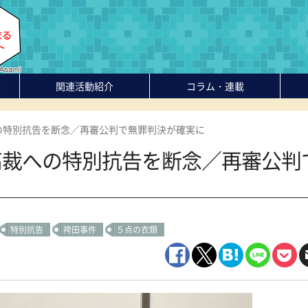
-
関連活動紹介
コラム・連載
の特別抗告を断念／再審公判で無罪判決が確実に
高裁への特別抗告を断念／再審公判
特別抗告
袴田事件
５点の衣類