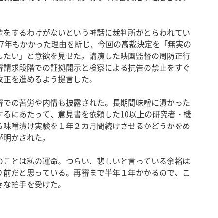
をするわけがないという神話に裁判所がとらわれてい
57年もかかった理由を断じ、今回の高裁決定を「無実の
したい」と意欲を見せた。講演した映画監督の周防正行
審請求段階での証拠開示と検察による抗告の禁止をすぐ
改正を進めるよう提言した。
での苦労や内情も披露された。長期間味噌に漬かった
するにあたって、意見書を依頼した10以上の研究者・機
る味噌漬け実験を１年２カ月間続けさせるかどうかをめ
が明かされた。
ことは私の運命。つらい、悲しいと言っている余裕は
り前だと思っている。再審まで半年１年かかるので、こ
きな拍手を受けた。