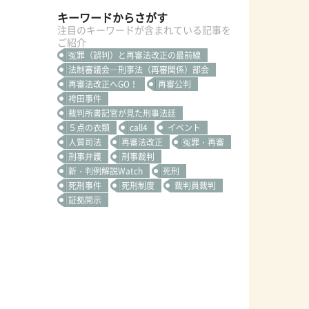
キーワードからさがす
注目のキーワードが含まれている記事を
ご紹介
冤罪（誤判）と再審法改正の最前線
法制審議会―刑事法（再審関係）部会
再審法改正へGO！
再審公判
袴田事件
裁判所書記官が見た刑事法廷
５点の衣類
call4
イベント
人質司法
再審法改正
冤罪・再審
刑事弁護
刑事裁判
新・判例解説Watch
死刑
死刑事件
死刑制度
裁判員裁判
証拠開示