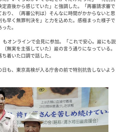
決定直後から感じていた」と強調した。「再審請求審で
ており、（再審公判は）そんなに時間がかからないと思
刻も早く無罪判決を」と力を込めた。感極まった様子で
あった。
）もオンラインで会見に参加。「これで安心。巖にも説
。（無実を主張していた）巖の言う通りになっている。
落ち着いた口調で話した。
日も、東京高検が入る庁舎の前で特別抗告しないよう