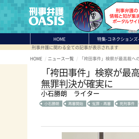
HOME
特集
-コネクションズ
刑事弁護に関わる全ての記事が表示されます
HOME
ニュース一覧
「袴田事件」検察が最高裁へ
「袴田事件」検察が最
無罪判決が確実に
小石勝朗 ライター
小石勝朗
再審開始
冤罪・再審
死刑事件