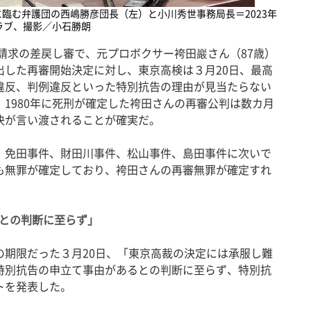
臨む弁護団の西嶋勝彦団長（左）と小川秀世事務局長＝2023年
ラブ、撮影／小石勝朗
請求の差戻し審で、元プロボクサー袴田巖さん（87歳）
出した再審開始決定に対し、東京高検は３月20日、最高
違反、判例違反といった特別抗告の理由が見当たらない
1980年に死刑が確定した袴田さんの再審公判は数カ月
決が言い渡されることが確実だ。
免田事件、財田川事件、松山事件、島田事件に次いで
も無罪が確定しており、袴田さんの再審無罪が確定すれ
との判断に至らず」
期限だった３月20日、「東京高裁の決定には承服し難
特別抗告の申立て事由があるとの判断に至らず、特別抗
トを発表した。