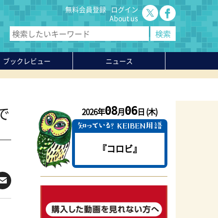
無料会員登録
ログイン
About us
ブックレビュー
ニュース
で
08
06
2026年
月
日 (木)
『コロビ』