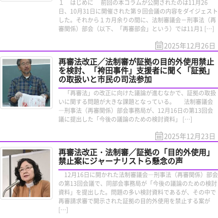
１ はじめに 前回の本コラムが公開されたのは11月26
日、10月31日に開催された第９回会議の内容をダイジェスト
した。それから１カ月余りの間に、法制審議会－刑事法（再
審関係）部会（以下、「再審部会」という）では11月1 […]
2025年12月26日
再審法改正／法制審が証拠の目的外使用禁止
を検討、「袴田事件」支援者に聞く「証拠」
の取扱いと市民の司法参加
「再審法」の改正に向けた議論が進むなかで、証拠の取扱
いに関する問題が大きな課題となっている。 法制審議会
―刑事法（再審関係）部会事務局が、12月16日の第13回会
議に提出した「今後の議論のための検討資料」 […]
2025年12月23日
再審法改正・法制審／証拠の「目的外使用」
禁止案にジャーナリストら懸念の声
12月16日に開かれた法制審議会―刑事法（再審関係）部会
の第13回会議で、同部会事務局が「今後の議論のための検討
資料」を提出した。問題の多い検討資料であるが、その中で
再審請求審で開示された証拠の目的外使用を禁止する案が
[…]