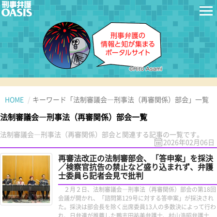
HOME
キーワード「法制審議会―刑事法（再審関係）部会」一覧
法制審議会―刑事法（再審関係）部会一覧
法制審議会―刑事法（再審関係）部会と関連する記事の一覧です。
2026年02月06日
再審法改正の法制審部会、「答申案」を採決
／検察官抗告の禁止など盛り込まれず、弁護
士委員ら記者会見で批判
２月２日、法制審議会―刑事法（再審関係）部会の第18回
会議が開かれ、「諮問第129号に対する答申案」が採決され
た。採決は部会長を除く出席委員13人の多数決によって行わ
れ、日弁連が推薦した鴨志田祐美弁護士、村山浩昭弁護士