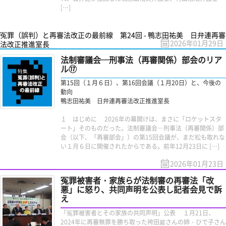
[…]
冤罪（誤判）と再審法改正の最前線 第24回 - 鴨志田祐美 日弁連再審
2026年01月29日
法改正推進室長
法制審議会─刑事法（再審関係）部会のリア
ル⑰
第15回（１月６日）、第16回会議（１月20日）と、今後の
動向
鴨志田祐美 日弁連再審法改正推進室長
１ はじめに 2026年の幕開けは、まさに「ロケットスタ
ート」そのものだった。法制審議会―刑事法（再審関係）部
会（以下、「再審部会」）の第15回会議が、まだ松も取れな
い１月６日に開催されたからである。前年12月23日に […]
2026年01月23日
冤罪被害者・家族らが法制審の再審法「改
悪」に怒り、共同声明を公表し記者会見で訴
え
「冤罪被害者とその家族の共同声明」公表 １月21日、
2024年に再審無罪を勝ち取った袴田巖さんの姉・ひで子さん