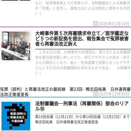
など、冤罪被害者とその家族らが、法制審議会による再審法
の「改悪」に反対し、議員立法による法制化に期待する共同
[…]
2026年01月14日
大崎事件第５次再審請求申立て／医学鑑定な
ど５つの新証拠を提出、報告集会で冤罪被害
者ら再審法改正訴え
１月８日11時、大崎事件の弁護団は、第５次となる再審請
求を鹿児島地裁に申し立てた。原口アヤ子さんの長女・京子
さんが請求人となり、殺人・死体遺棄で有罪となったアヤ子
さんとその元夫の再審開始を求めるものである。 大崎事件
[…]
冤罪（誤判）と再審法改正の最前線 第23回 - 鴨志田祐美 日弁連再審
2025年12月30日
法改正推進室長
法制審議会─刑事法（再審関係）部会のリア
ル⑯
第10回会議（11月11日）から第14回会議（12月23日）まで
鴨志田祐美 日弁連再審法改正推進室長