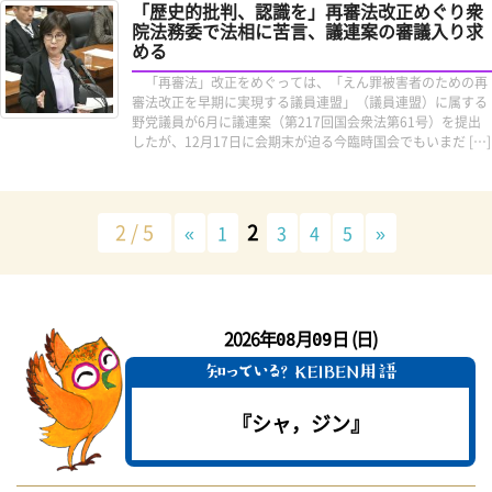
「歴史的批判、認識を」再審法改正めぐり衆
院法務委で法相に苦言、議連案の審議入り求
める
「再審法」改正をめぐっては、「えん罪被害者のための再
審法改正を早期に実現する議員連盟」（議員連盟）に属する
野党議員が6月に議連案（第217回国会衆法第61号）を提出
したが、12月17日に会期末が迫る今臨時国会でもいまだ […]
2 / 5
2
«
1
3
4
5
»
2026年
月
日 (日)
08
09
『シャ，ジン』