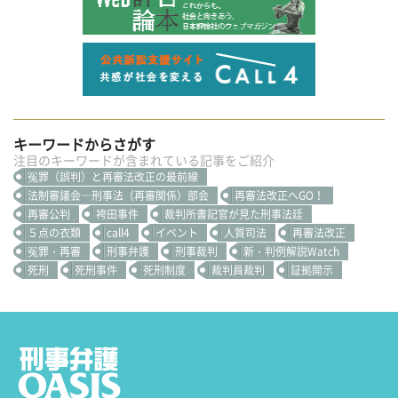
キーワードからさがす
注目のキーワードが含まれている記事をご紹介
冤罪（誤判）と再審法改正の最前線
法制審議会―刑事法（再審関係）部会
再審法改正へGO！
再審公判
袴田事件
裁判所書記官が見た刑事法廷
５点の衣類
call4
イベント
人質司法
再審法改正
冤罪・再審
刑事弁護
刑事裁判
新・判例解説Watch
死刑
死刑事件
死刑制度
裁判員裁判
証拠開示