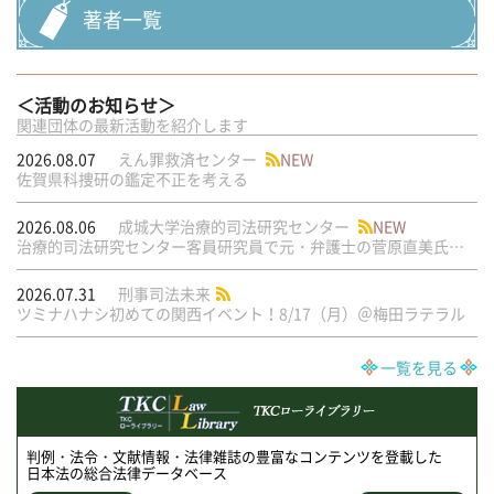
著者一覧
＜活動のお知らせ＞
関連団体の最新活動を紹介します
2026.08.07
えん罪救済センター
NEW
佐賀県科捜研の鑑定不正を考える
2026.08.06
成城大学治療的司法研究センター
NEW
治療的司法研究センター客員研究員で元・弁護士の菅原直美氏の論文が公刊されました
2026.07.31
刑事司法未来
ツミナハナシ初めての関西イベント！8/17（月）＠梅田ラテラル
一覧を見る
判例・法令・文献情報・法律雑誌の豊富なコンテンツを登載した
日本法の総合法律データベース