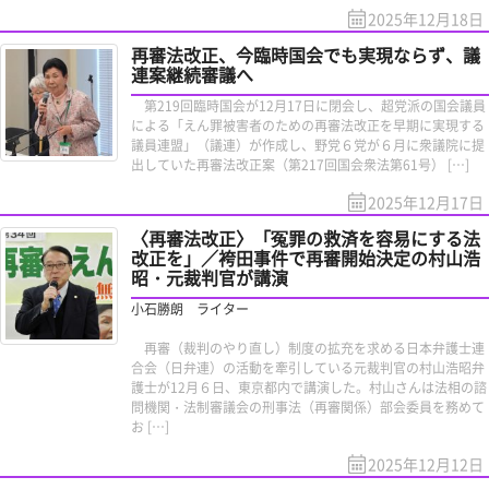
2025年12月18日
再審法改正、今臨時国会でも実現ならず、議
連案継続審議へ
第219回臨時国会が12月17日に閉会し、超党派の国会議員
による「えん罪被害者のための再審法改正を早期に実現する
議員連盟」（議連）が作成し、野党６党が６月に衆議院に提
出していた再審法改正案（第217回国会衆法第61号） […]
2025年12月17日
〈再審法改正〉「冤罪の救済を容易にする法
改正を」／袴田事件で再審開始決定の村山浩
昭・元裁判官が講演
小石勝朗 ライター
再審（裁判のやり直し）制度の拡充を求める日本弁護士連
合会（日弁連）の活動を牽引している元裁判官の村山浩昭弁
護士が12月６日、東京都内で講演した。村山さんは法相の諮
問機関・法制審議会の刑事法（再審関係）部会委員を務めて
お […]
2025年12月12日