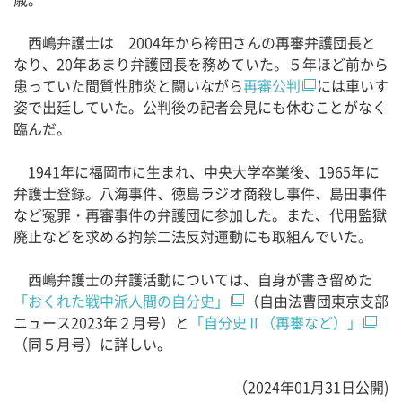
西嶋弁護士は 2004年から袴田さんの再審弁護団長と
なり、20年あまり弁護団長を務めていた。５年ほど前から
患っていた間質性肺炎と闘いながら
再審公判
には車いす
姿で出廷していた。公判後の記者会見にも休むことがなく
臨んだ。
1941年に福岡市に生まれ、中央大学卒業後、1965年に
弁護士登録。八海事件、徳島ラジオ商殺し事件、島田事件
など冤罪・再審事件の弁護団に参加した。また、代用監獄
廃止などを求める拘禁二法反対運動にも取組んでいた。
西嶋弁護士の弁護活動については、自身が書き留めた
「おくれた戦中派人間の自分史」
（自由法曹団東京支部
ニュース2023年２月号）と
「自分史Ⅱ（再審など）」
（同５月号）に詳しい。
（2024年01月31日公開)