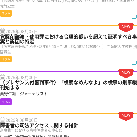
［長崎地方裁判所令和6年9月4日判決(LEX/DB25573754）］ 神戸学院大学准教授
佐竹宏章
コラム
2026年08月07日
覚醒剤譲渡・使用罪における合理的疑いを超えて証明すべき事
実と訴因の特定
［名古屋高等裁判所令和3年6月15日判決(LEX/DB25629596）］ 立命館大学教授 渕
野貴生
コラム
2026年08月06日
〈プレサンス付審判事件〉「検察なめんなよ」の検事の刑事裁
判始まる
粟野仁雄 ジャーナリスト
NEWS
2026年08月06日
障害者の司法アクセスに関する指針
刑事裁判における精神障害者を中心に
洪士軒（台湾大学進修推広学院助教授）