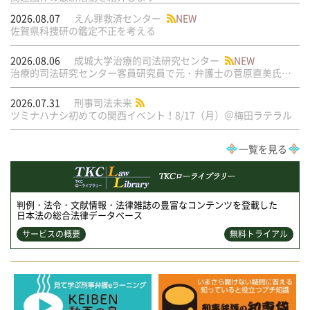
2026.08.07
えん罪救済センター
NEW
佐賀県科捜研の鑑定不正を考える
2026.08.06
成城大学治療的司法研究センター
NEW
治療的司法研究センター客員研究員で元・弁護士の菅原直美氏の論文が公刊されました
2026.07.31
刑事司法未来
ツミナハナシ初めての関西イベント！8/17（月）＠梅田ラテラル
一覧を見る
判例・法令・文献情報・法律雑誌の豊富なコンテンツを登載した
日本法の総合法律データベース
サービスの概要
無料トライアル