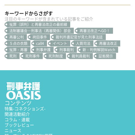
キーワードからさがす
注目のキーワードが含まれている記事をご紹介
冤罪（誤判）と再審法改正の最前線
法制審議会―刑事法（再審関係）部会
再審法改正へGO！
再審公判
袴田事件
裁判所書記官が見た刑事法廷
５点の衣類
call4
イベント
人質司法
再審法改正
冤罪・再審
刑事弁護
刑事裁判
新・判例解説Watch
死刑
死刑事件
死刑制度
裁判員裁判
証拠開示
コンテンツ
特集
-コネクションズ-
関連活動紹介
コラム・連載
ブックレビュー
ニュース