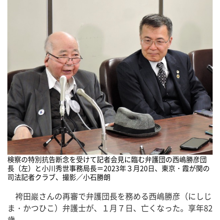
検察の特別抗告断念を受けて記者会見に臨む弁護団の西嶋勝彦団
長（左）と小川秀世事務局長＝2023年３月20日、東京・霞が関の
司法記者クラブ、撮影／小石勝朗
袴田巖さんの再審で弁護団長を務める西嶋勝彦（にしじ
ま・かつひこ）弁護士が、１月７日、亡くなった。享年82
歳。