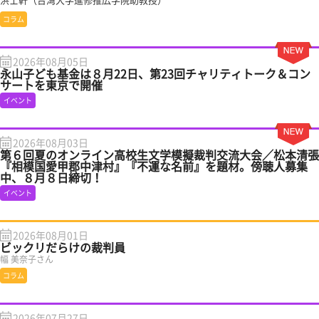
コラム
2026年08月05日
永山子ども基金は８月22日、第23回チャリティトーク＆コン
サートを東京で開催
イベント
2026年08月03日
第６回夏のオンライン高校生文学模擬裁判交流大会／松本清張
『相模国愛甲郡中津村』『不運な名前』を題材。傍聴人募集
中、８月８日締切！
イベント
2026年08月01日
ビックリだらけの裁判員
幅 美奈子さん
コラム
2026年07月27日