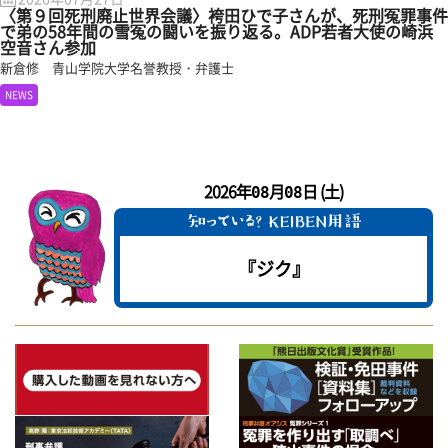
〈第９回死刑廃止世界会議〉袴田ひで子さんが、死刑冤罪事件
で弟の58年間の雪冤の闘いを振り返る。ADP若者大使の崎浜
空音さん参加
新倉修 青山学院大学名誉教授・弁護士
NEWS
2026年
月
日 (土)
08
08
『ジク』