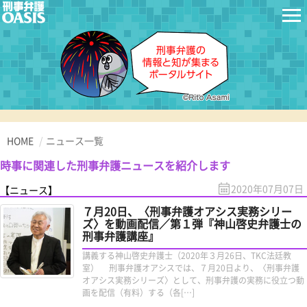
HOME
ニュース一覧
時事に関連した刑事弁護ニュースを紹介します
2020年07月07日
【ニュース】
７月20日、〈刑事弁護オアシス実務シリー
ズ〉を動画配信／第１弾『神山啓史弁護士の
刑事弁護講座』
講義する神山啓史弁護士（2020年３月26日、TKC法廷教
室） 刑事弁護オアシスでは、７月20日より、〈刑事弁護
オアシス実務シリーズ〉として、刑事弁護の実務に役立つ動
画を配信（有料）する（各[…]