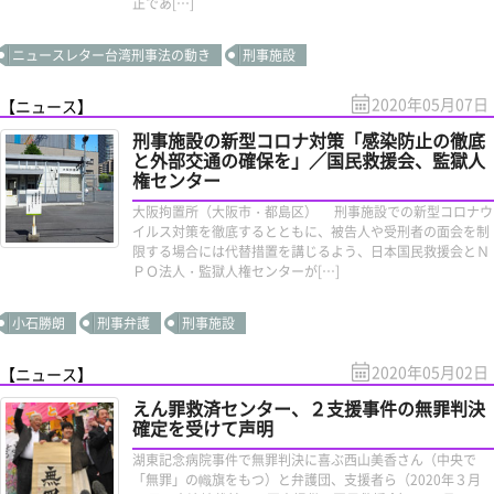
正であ[…]
ニュースレター台湾刑事法の動き
刑事施設
2020年05月07日
【ニュース】
刑事施設の新型コロナ対策「感染防止の徹底
と外部交通の確保を」／国民救援会、監獄人
権センター
大阪拘置所（大阪市・都島区） 刑事施設での新型コロナウ
イルス対策を徹底するとともに、被告人や受刑者の面会を制
限する場合には代替措置を講じるよう、日本国民救援会とＮ
ＰＯ法人・監獄人権センターが[…]
小石勝朗
刑事弁護
刑事施設
2020年05月02日
【ニュース】
えん罪救済センター、２支援事件の無罪判決
確定を受けて声明
湖東記念病院事件で無罪判決に喜ぶ西山美香さん（中央で
「無罪」の幟旗をもつ）と弁護団、支援者ら（2020年３月