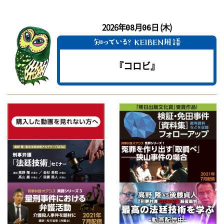
2026年
月
日 (木)
08
06
『コロビ』