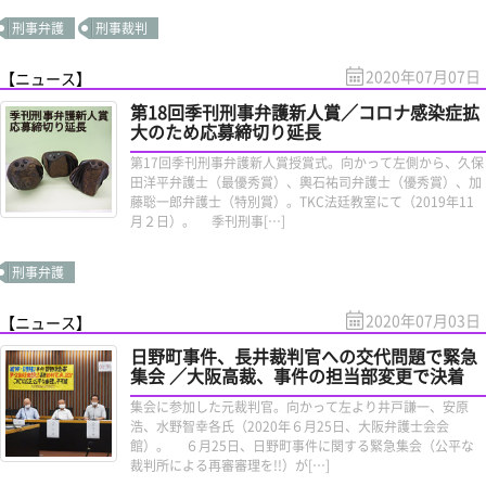
刑事弁護
刑事裁判
2020年07月07日
【ニュース】
第18回季刊刑事弁護新人賞／コロナ感染症拡
大のため応募締切り延長
第17回季刊刑事弁護新人賞授賞式。向かって左側から、久保
田洋平弁護士（最優秀賞）、輿石祐司弁護士（優秀賞）、加
藤聡一郎弁護士（特別賞）。TKC法廷教室にて（2019年11
月２日）。 季刊刑事[…]
刑事弁護
2020年07月03日
【ニュース】
日野町事件、長井裁判官への交代問題で緊急
集会 ／大阪高裁、事件の担当部変更で決着
集会に参加した元裁判官。向かって左より井戸謙一、安原
浩、水野智幸各氏（2020年６月25日、大阪弁護士会会
館）。 ６月25日、日野町事件に関する緊急集会（公平な
裁判所による再審審理を!!）が[…]