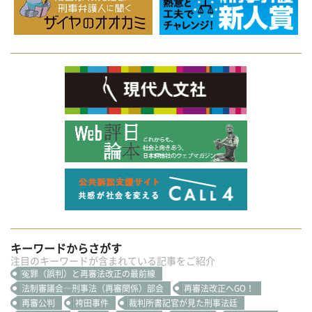
キーワードからさがす
注目のキーワードが含まれている記事をご紹介
冤罪（誤判）と再審法改正の最前線
法制審議会―刑事法（再審関係）部会
再審法改正へGO！
再審公判
袴田事件
裁判所書記官が見た刑事法廷