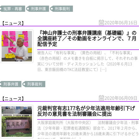
冤罪・再審
刑事弁護
刑事裁判
2020年06月16日
【ニュース】
『神山弁護士の刑事弁護講座（基礎編）』の
全講座終了／その動画をオンラインで、７月
配信予定
被告人に「有利な事実」（黄色の用紙）、「不利な事実」
（赤色の用紙）のメモ書きを白板に掲示して、それぞれの事
実について分析・ディスカッションした（2020年６月13
日、東京飯田橋のTKC法廷教室にて）[…]
刑事弁護
刑事裁判
2020年06月09日
【ニュース】
元裁判官有志177名が少年法適用年齢引下げ
反対の意見書を法制審議会に提出
大阪家庭裁判所（大阪市中央区） 法制審議会少年法・刑事
法（少年年齢・犯罪者処遇関係）部会で、2017年２月から、
少年法の適用年齢を20歳未満から18歳未満に引下げるかどう