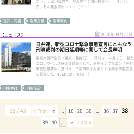
31日、大津地裁前で。写真提供：国民救援会） ４月22
日、えん罪救済センター （イ[…]
冤罪・再審
刑事弁護
刑事裁判
2020年04月21日
【ニュース】
日弁連、新型コロナ緊急事態宣言にともなう
刑事裁判の期日延期等に関して会長声明
東京拘置所全景（東京・葛飾区） 政府は、４月７日、新型
コロナウイルス感染症対策として、新型インフルエンザ等対
策特別措置法に基づき、７都府県を対象とする緊急事態宣言
を発令した。16日には、さら[…]
刑事弁護
刑事施設
38 / 43
38
« First
«
10
20
30
36
37
...
...
39
40
»
Last »
...