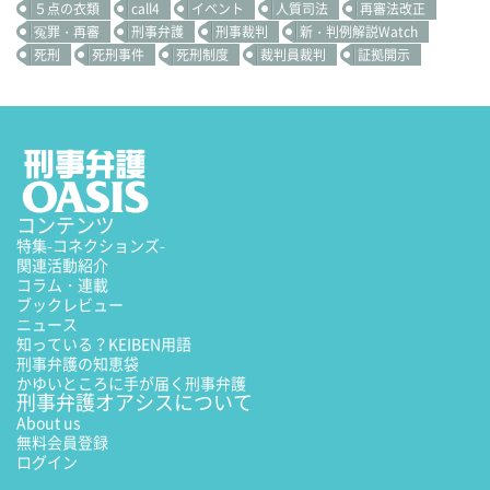
５点の衣類
call4
イベント
人質司法
再審法改正
冤罪・再審
刑事弁護
刑事裁判
新・判例解説Watch
死刑
死刑事件
死刑制度
裁判員裁判
証拠開示
コンテンツ
特集
-コネクションズ-
関連活動紹介
コラム・連載
ブックレビュー
ニュース
知っている？KEIBEN用語
刑事弁護の知恵袋
かゆいところに手が届く刑事弁護
刑事弁護オアシスについて
About us
無料会員登録
ログイン