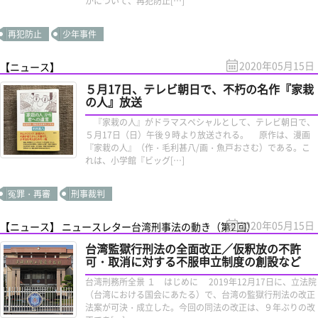
かについて、再犯防止[…]
再犯防止
少年事件
2020年05月15日
【ニュース】
５月17日、テレビ朝日で、不朽の名作『家栽
の人』放送
『家栽の人』がドラマスペシャルとして、テレビ朝日で、
５月17日（日）午後９時より放送される。 原作は、漫画
『家栽の人』（作・毛利甚八/画・魚戸おさむ）である。こ
れは、小学館『ビッグ[…]
冤罪・再審
刑事裁判
2020年05月15日
【ニュース】 ニュースレター台湾刑事法の動き（第2回）
台湾監獄行刑法の全面改正／仮釈放の不許
可・取消に対する不服申立制度の創設など
台湾刑務所全景 １ はじめに 2019年12月17日に、立法院
（台湾における国会にあたる）で、台湾の監獄行刑法の改正
法案が可決・成立した。今回の同法の改正は、９年ぶりの改