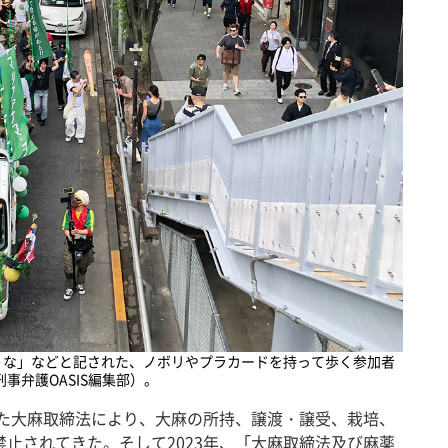
うな」などと記された、ノボリやプラカードを持って歩く参加者
事弁護OASIS編集部）。
れた大麻取締法により、大麻の所持、譲渡・譲受、栽培、
止されてきた。そして2023年、「大麻取締法及び麻薬