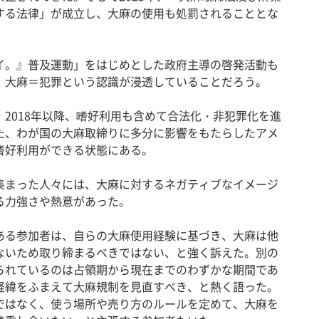
する法律」が成立し、大麻の使用も処罰されることとな
。』普及運動」をはじめとした政府主導の啓発活動も
、大麻＝犯罪という認識が浸透していることだろう。
2018年以降、嗜好利用も含めて合法化・非犯罪化を進
た、わが国の大麻取締りに多分に影響をもたらしたアメ
嗜好利用ができる状態にある。
まった人々には、大麻に対するネガティブなイメージ
る力強さや熱意があった。
る参加者は、自らの大麻使用経験に基づき、大麻は他
ないため取り締まるべきではない、と強く訴えた。別の
られているのは占領期から現在までのわずかな期間であ
経緯をふまえて大麻規制を見直すべき、と熱く語った。
ではなく、使う場所や売り方のルールを定めて、大麻を