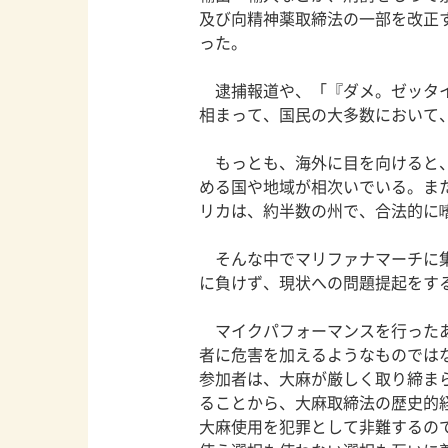
及び向精神薬取締法の一部を改正
った。
逮捕報道や、「『ダメ。ゼッタイ
相まって、国民の大多数において
もっとも、海外に目を向けると、
める国や地域が相次いでいる。ま
リカは、約半数の州で、合法的に
そんな中でマリファナマーチに集
に負けず、現状への問題提起をす
マイクパフォーマンスを行ったあ
者に危害を加えるようなものでは
参加者は、大麻が厳しく取り締ま
ることから、大麻取締法の歴史的
大麻使用を犯罪として非難するの