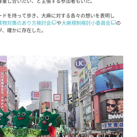
尊重し合いたい、と主張する参加者もいた。
ドを持って歩き、大麻に対する各々の想いを表明し
薬物対策のあり方検討会
や
大麻規制検討小委員会
の
が、確かに存在した。