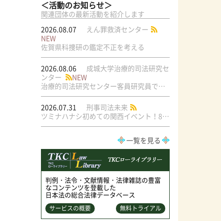
＜活動のお知らせ＞
関連団体の最新活動を紹介します
2026.08.07
えん罪救済センター
NEW
佐賀県科捜研の鑑定不正を考える
2026.08.06
成城大学治療的司法研究セ
ンター
NEW
治療的司法研究センター客員研究員で元・弁護士の菅原直美氏の論文が公刊されました
2026.07.31
刑事司法未来
ツミナハナシ初めての関西イベント！8/17（月）＠梅田ラテラル
一覧を見る
判例・法令・文献情報・法律雑誌の豊富
なコンテンツを登載した
日本法の総合法律データベース
サービスの概要
無料トライアル