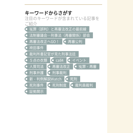
キーワードからさがす
注目のキーワードが含まれている記事を
ご紹介
冤罪（誤判）と再審法改正の最前線
法制審議会―刑事法（再審関係）部会
再審法改正へGO！
再審公判
袴田事件
裁判所書記官が見た刑事法廷
５点の衣類
call4
イベント
人質司法
再審法改正
冤罪・再審
刑事弁護
刑事裁判
新・判例解説Watch
死刑
死刑事件
死刑制度
裁判員裁判
証拠開示