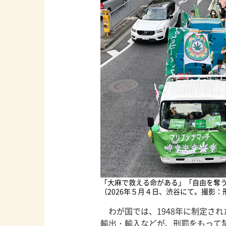
「大麻で救える命がある」「自由を奪
（2026年５月４日、渋谷にて。撮影：刑
わが国では、1948年に制定さ
輸出・輸入などが、刑罰をもって禁