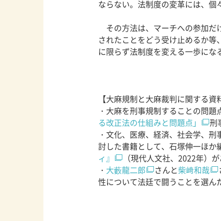
ならない。法制度の変革には、個
その方法は、マーチへの参加だけ
されたことをどう受け止めるか等
に限らず法制度を変える一歩にな
【大麻規制と大麻裁判に関する資
・大麻を刑事規制することの問題
る改正法の仕組みと問題点」
刑
・文化、医療、経済、社会学、刑
討した書籍として、石塚伸一ほか
ィ』
（現代人文社、2022年）
・
大藪龍二郎
さんと
柴﨑和哉
性について法廷で闘うことを選ん