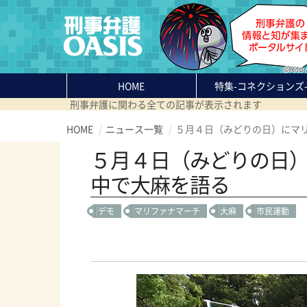
HOME
特集
-コネクションズ
刑事弁護に関わる全ての記事が表示されます
HOME
ニュース一覧
５月４日（みどりの日）にマ
５月４日（みどりの日
中で大麻を語る
デモ
マリファナマーチ
大麻
市民運動