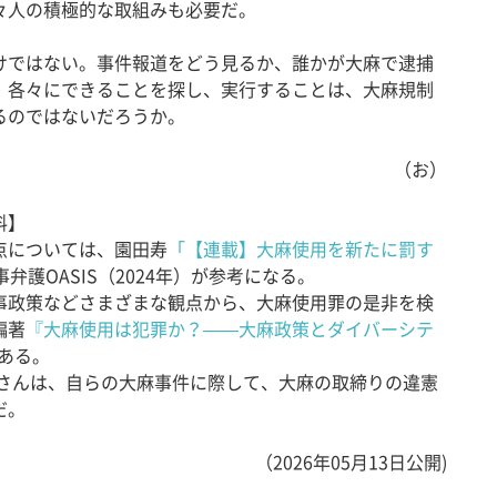
々人の積極的な取組みも必要だ。
ではない。事件報道をどう見るか、誰かが大麻で逮捕
、各々にできることを探し、実行することは、大麻規制
るのではないだろうか。
（お）
料】
点については、園田寿
「【連載】大麻使用を新たに罰す
事弁護OASIS（2024年）が参考になる。
事政策などさまざまな観点から、大麻使用罪の是非を検
編著
『大麻使用は犯罪か？——大麻政策とダイバーシテ
がある。
さんは、自らの大麻事件に際して、大麻の取締りの違憲
だ。
（2026年05月13日公開)