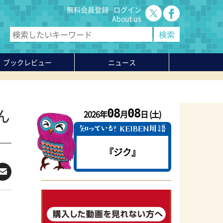
無料会員登録
ログイン
About us
ブックレビュー
ニュース
ん
08
08
2026年
月
日 (土)
『ジク』