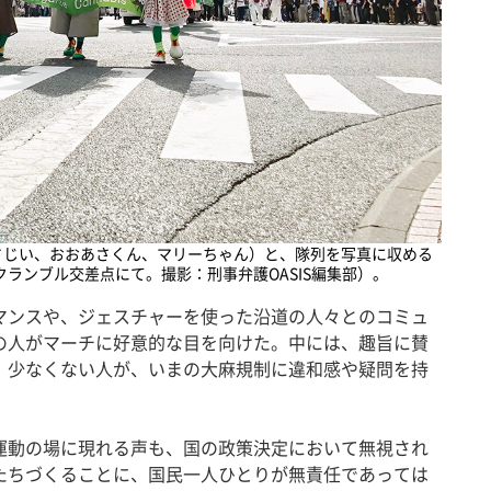
さじい、おおあさくん、マリーちゃん）と、隊列を写真に収める
クランブル交差点にて。撮影：刑事弁護OASIS編集部）。
ンスや、ジェスチャーを使った沿道の人々とのコミュ
の人がマーチに好意的な目を向けた。中には、趣旨に賛
。少なくない人が、いまの大麻規制に違和感や疑問を持
動の場に現れる声も、国の政策決定において無視され
たちづくることに、国民一人ひとりが無責任であっては