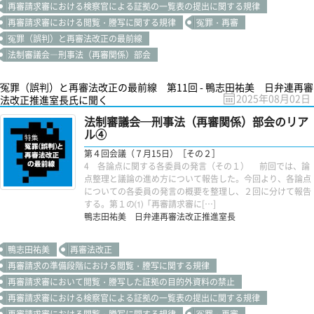
再審請求審における検察官による証拠の一覧表の提出に関する規律
再審請求審における閲覧・謄写に関する規律
冤罪・再審
冤罪（誤判）と再審法改正の最前線
法制審議会―刑事法（再審関係）部会
冤罪（誤判）と再審法改正の最前線 第11回 - 鴨志田祐美 日弁連再審
2025年08月02日
法改正推進室長氏に聞く
法制審議会─刑事法（再審関係）部会のリア
ル④
第４回会議（７月15日）［その２］
4 各論点に関する各委員の発言（その１） 前回では、論
点整理と議論の進め方について報告した。今回より、各論点
についての各委員の発言の概要を整理し、２回に分けて報告
する。第１の⑴「再審請求審に[…]
鴨志田祐美 日弁連再審法改正推進室長
鴨志田祐美
再審法改正
再審請求の準備段階における閲覧・謄写に関する規律
再審請求審において閲覧・謄写した証拠の目的外資料の禁止
再審請求審における検察官による証拠の一覧表の提出に関する規律