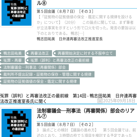
ル⑧
第５回会議（８月７日）［その３］
【「証拠物の証拠価値の保全・鑑定に関する規律を設ける
か」について】（20分） この論点に関しては、まず筆者
が立法事実を示すという形で口火を切った。発言の要旨は以
下のとおりである。 鴨志[…]
鴨志田祐美 日弁連再審法改正推進室長
鴨志田祐美
再審法改正
再審開始決定に対する不服申立て
冤罪・再審
冤罪（誤判）と再審法改正の最前線
法制審議会―刑事法（再審関係）部会
裁判所不提出記録・証拠物の保存・管理に関する規律
証拠物の証拠価値の保全・鑑定に関する規律
冤罪（誤判）と再審法改正の最前線 第14回 - 鴨志田祐美 日弁連再審
2025年09月18日
法改正推進室長氏に聞く
法制審議会─刑事法（再審関係）部会のリア
ル⑦
第５回会議（８月７日）［その２］
3 論点ごとの検討 【議論の進め方】 第５回会議では、前
述のとおり、３時間の枠で５項目を検討する予定であった