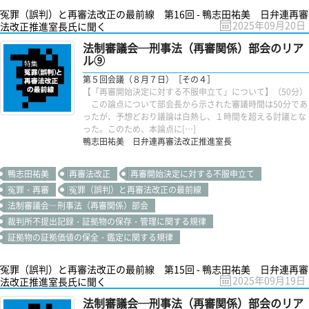
冤罪（誤判）と再審法改正の最前線 第16回 - 鴨志田祐美 日弁連再審
2025年09月20日
法改正推進室長氏に聞く
法制審議会─刑事法（再審関係）部会のリア
ル⑨
第５回会議（８月７日）［その４］
【「再審開始決定に対する不服申立て」について】（50分）
この論点について部会長から示された審議時間は50分であ
ったが、予想どおり議論は白熱し、１時間を超える討議とな
った。このため、本論点に[…]
鴨志田祐美 日弁連再審法改正推進室長
鴨志田祐美
再審法改正
再審開始決定に対する不服申立て
冤罪・再審
冤罪（誤判）と再審法改正の最前線
法制審議会―刑事法（再審関係）部会
裁判所不提出記録・証拠物の保存・管理に関する規律
証拠物の証拠価値の保全・鑑定に関する規律
冤罪（誤判）と再審法改正の最前線 第15回 - 鴨志田祐美 日弁連再審
2025年09月19日
法改正推進室長氏に聞く
法制審議会─刑事法（再審関係）部会のリア