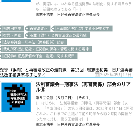
が、実際には、いわゆる証拠開示の法制化に関する項目のう
ち、前回の続きである「[…]
鴨志田祐美 日弁連再審法改正推進室長
鴨志田祐美
再審法改正
再審開始決定に対する不服申立て
冤罪・再審
冤罪（誤判）と再審法改正の最前線
法制審議会―刑事法（再審関係）部会
裁判所不提出記録・証拠物の保存・管理に関する規律
証拠物の証拠価値の保全・鑑定に関する規律
冤罪（誤判）と再審法改正の最前線 第13回 - 鴨志田祐美 日弁連再審
2025年09月17日
法改正推進室長氏に聞く
法制審議会─刑事法（再審関係）部会のリア
ル⑥
第５回会議（８月７日）［その１］
1 はじめに 法制審議会―刑事法（再審関係）部会（以
下、「再審部会」）の第５回会議は、2025年８月７日に開催
された。これまでの会議が午前９時半から約２時間の開催だ
ったのに対し、第５回会議は[…]
鴨志田祐美 日弁連再審法改正推進室長