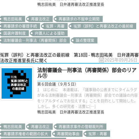
鴨志田祐美 日弁連再審法改正推進室長
鴨志田祐美
再審法改正
再審請求の不服申立期間
再審請求の審理手続
冤罪・再審
冤罪（誤判）と再審法改正の最前線
国選弁護制度
弁護人による援助
法制審議会―刑事法（再審関係）部会
論点整理案
冤罪（誤判）と再審法改正の最前線 第18回 - 鴨志田祐美 日弁連再審
2025年09月26日
法改正推進室長氏に聞く
法制審議会─刑事法（再審関係）部会のリア
ル⑪
第６回会議（９月５日）
1 はじめに 本連載は、「議事録の公表までにタイムラグ
がある法制審議会－刑事法（再審関係）部会での議論の内容
をリアルタイムでお伝えする」ことを目的として開始した。
しかし、多くの研究者・法曹に[…]
鴨志田祐美 日弁連再審法改正推進室長
鴨志田祐美
再審法改正
再審請求事件の管轄裁判所
再審請求権者の範囲の拡大
再審開始事由
冤罪・再審