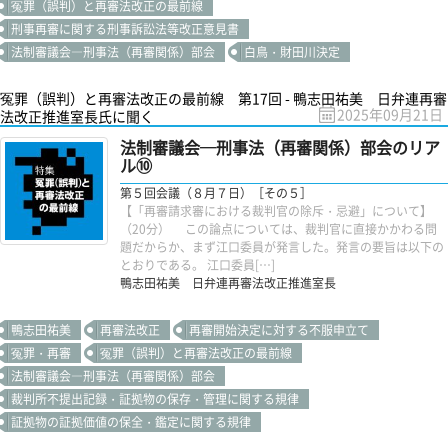
冤罪（誤判）と再審法改正の最前線
刑事再審に関する刑事訴訟法等改正意見書
法制審議会―刑事法（再審関係）部会
白鳥・財田川決定
冤罪（誤判）と再審法改正の最前線 第17回 - 鴨志田祐美 日弁連再審
2025年09月21日
法改正推進室長氏に聞く
法制審議会─刑事法（再審関係）部会のリア
ル⑩
第５回会議（８月７日）［その５］
【「再審請求審における裁判官の除斥・忌避」について】
（20分） この論点については、裁判官に直接かかわる問
題だからか、まず江口委員が発言した。発言の要旨は以下の
とおりである。 江口委員[…]
鴨志田祐美 日弁連再審法改正推進室長
鴨志田祐美
再審法改正
再審開始決定に対する不服申立て
冤罪・再審
冤罪（誤判）と再審法改正の最前線
法制審議会―刑事法（再審関係）部会
裁判所不提出記録・証拠物の保存・管理に関する規律
証拠物の証拠価値の保全・鑑定に関する規律