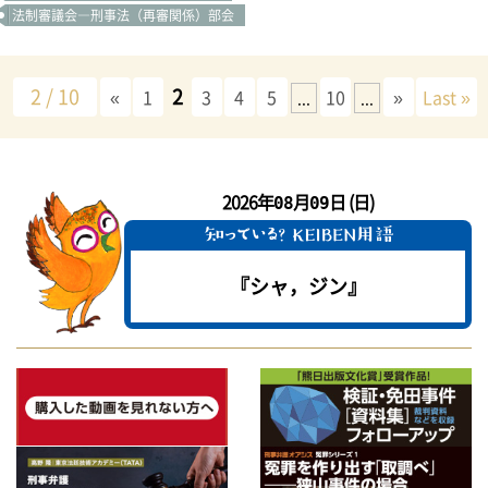
法制審議会―刑事法（再審関係）部会
2 / 10
2
«
1
3
4
5
10
»
Last »
...
...
2026年
月
日 (日)
08
09
『シャ，ジン』