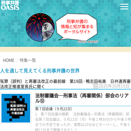
HOME
特集一覧
人を通して見えてくる刑事弁護の世界
冤罪（誤判）と再審法改正の最前線 第19回 - 鴨志田祐美 日弁連再審
2025年10月15日
法改正推進室長氏に聞く
法制審議会─刑事法（再審関係）部会のリア
ル⑫
第７回会議（９月22日）
1 第７回会議の概要 法制審議会—刑事法（再審関係）部
会第７回会議は、９月22日（月）午後１時30分から午後５時
までの予定であったが、実際は10分ほどオーバーし、午後５
時11分まで開催された[…]