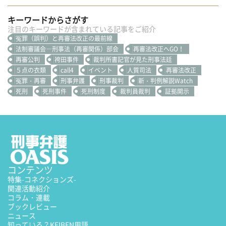
キーワードからさがす
注目のキーワードが含まれている記事をご紹介
冤罪（誤判）と再審法改正の最前線
法制審議会―刑事法（再審関係）部会
再審法改正へGO！
再審公判
袴田事件
裁判所書記官が見た刑事法廷
５点の衣類
call4
イベント
人質司法
再審法改正
冤罪・再審
刑事弁護
刑事裁判
新・判例解説Watch
死刑
死刑事件
死刑制度
裁判員裁判
証拠開示
コンテンツ
特集
-コネクションズ-
関連活動紹介
コラム・連載
ブックレビュー
ニュース
知っている？KEIBEN用語