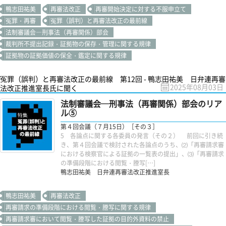
鴨志田祐美
再審法改正
再審開始決定に対する不服申立て
冤罪・再審
冤罪（誤判）と再審法改正の最前線
法制審議会―刑事法（再審関係）部会
裁判所不提出記録・証拠物の保存・管理に関する規律
証拠物の証拠価値の保全・鑑定に関する規律
冤罪（誤判）と再審法改正の最前線 第12回 - 鴨志田祐美 日弁連再審
2025年08月03日
法改正推進室長氏に聞く
法制審議会─刑事法（再審関係）部会のリア
ル⑤
第４回会議（７月15日）［その３］
5 各論点に関する各委員の発言（その２） 前回に引き続
き、第４回会議で検討された各論点のうち、⑵「再審請求審
における検察官による証拠の一覧表の提出」、⑶「再審請求
の準備段階における閲覧・謄写[…]
鴨志田祐美 日弁連再審法改正推進室長
鴨志田祐美
再審法改正
再審請求の準備段階における閲覧・謄写に関する規律
再審請求審において閲覧・謄写した証拠の目的外資料の禁止