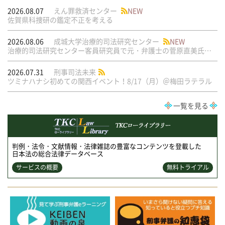
2026.08.07
えん罪救済センター
NEW
佐賀県科捜研の鑑定不正を考える
2026.08.06
成城大学治療的司法研究センター
NEW
治療的司法研究センター客員研究員で元・弁護士の菅原直美氏の論文が公刊されました
2026.07.31
刑事司法未来
ツミナハナシ初めての関西イベント！8/17（月）＠梅田ラテラル
一覧を見る
判例・法令・文献情報・法律雑誌の豊富なコンテンツを登載した
日本法の総合法律データベース
サービスの概要
無料トライアル