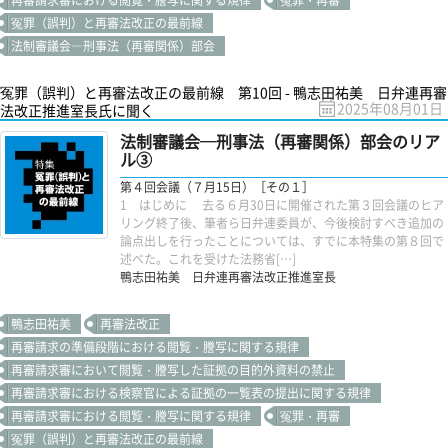
再審請求審における閲覧・謄写に関する規律
冤罪・再審
冤罪（誤判）と再審法改正の最前線
法制審議会―刑事法（再審関係）部会
冤罪（誤判）と再審法改正の最前線 第10回 - 鴨志田祐美 日弁連再審
2025年08月01日
法改正推進室長氏に聞く
法制審議会─刑事法（再審関係）部会のリア
ル③
第４回会議（７月15日）［その１］
1 はじめに 去る６月30日に開催された第３回会議のヒア
リング終了後、筆者ら日弁連委員が、今後検討すべき追加の
論点出しを行ったことについては、すでに本特集の第８回で
述べた。これを受けた法務省[…]
鴨志田祐美 日弁連再審法改正推進室長
鴨志田祐美
再審法改正
再審請求の準備段階における閲覧・謄写に関する規律
再審請求審において閲覧・謄写した証拠の目的外資料の禁止
再審請求審における検察官による証拠の一覧表の提出に関する規律
再審請求審における閲覧・謄写に関する規律
冤罪・再審
冤罪（誤判）と再審法改正の最前線