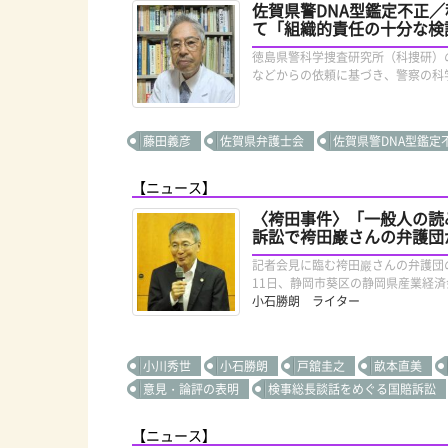
佐賀県警DNA型鑑定不正
て「組織的責任の十分な検
徳島県警科学捜査研究所（科捜研）
などからの依頼に基づき、警察の科学
藤田義彦
佐賀県弁護士会
佐賀県警DNA型鑑定
【ニュース】
〈袴田事件〉「一般人の読
訴訟で袴田巖さんの弁護団
記者会見に臨む袴田巖さんの弁護団
11日、静岡市葵区の静岡県産業経済
小石勝朗 ライター
小川秀世
小石勝朗
戸舘圭之
畝本直美
意見・論評の表明
検事総長談話をめぐる国賠訴訟
【ニュース】