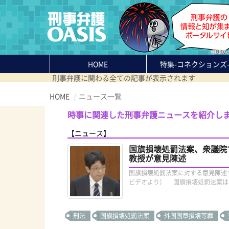
HOME
特集
-コネクションズ
刑事弁護に関わる全ての記事が表示されます
HOME
ニュース一覧
時事に関連した刑事弁護ニュースを紹介し
【ニュース】
国旗損壊処罰法案、衆議院
教授が意見陳述
国旗損壊処罰法案に対する意見陳述す
ビデオより） 国旗損壊処罰法案は６
刑法
国旗損壊処罰法案
外国国章損壊等罪