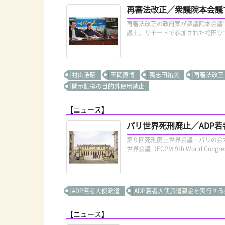
再審法改正／衆議院本会議
再審法改正の政府案が衆議院本会議
護士。リモートで参加された袴田ひで
村山浩昭
田岡直博
鴨志田祐美
再審法改正
開示証拠の目的外使用禁止
【ニュース】
パリ世界死刑廃止／ADP
第９回死刑廃止世界会議・パリの会
世界会議（ECPM 9th World Congress
ADP若者大使派遣
ADP若者大使派遣募金を実行する
【ニュース】