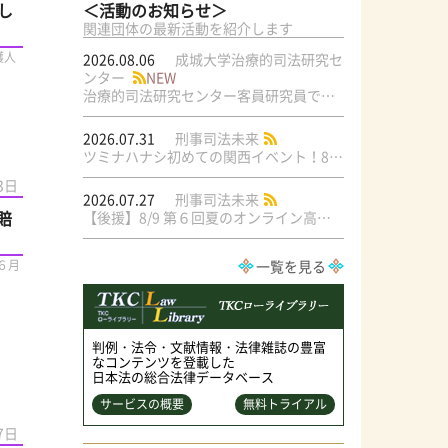
＜活動のお知らせ＞
し
関連団体の最新活動を紹介します
護人
2026.08.06
成城大学治療的司法研究セ
ンター
NEW
治療的司法研究センター客員研究員で元・弁護士の菅原直美氏の論文が公刊されました
2026.07.31
刑事司法未来
ツミナハナシ初めての関西イベント！8/17（月）＠梅田ラテラル
3日
2026.07.27
刑事司法未来
賠
【後援】8/9 第６回夏のオンライン高校生文学模擬裁判交流大会
一覧を見る
６月
判例・法令・文献情報・法律雑誌の豊富
なコンテンツを登載した
日本法の総合法律データベース
サービスの概要
無料トライアル
7日