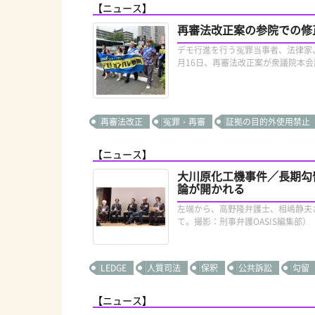
【ニュース】
再審法改正案の参院での修
デモ行進を行う冤罪当事者、法律家
月16日、再審法改正案が衆議院本会
再審法改正
冤罪・再審
証拠の目的外使用禁止
【ニュース】
大川原化工機事件／長期勾
論が開かれる
左端から、高野隆弁護士、相嶋静夫
て。撮影：刑事弁護OASIS編集部） 
LEDGE
人質司法
保釈
公共訴訟
勾留
【ニュース】