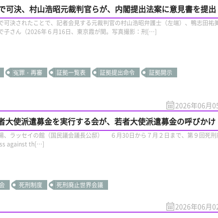
で可決、村山浩昭元裁判官らが、内閣提出法案に意見書を提出
で可決されたことで、記者会見する元裁判官の村山浩昭弁護士（左端）、鴨志田祐
子さん（2026年６月16日、東京霞が関。写真撮影：刑[…]
冤罪・再審
証拠一覧表
証拠提出命令
証拠開示
2026年06月0
若者大使派遣募金を実行する会が、若者大使派遣募金の呼びかけ
場、ラッセイの館（国民議会議長公邸） ６月30日から７月２日まで、第９回死刑
 against th[…]
会
死刑制度
死刑廃止世界会議
2026年06月0