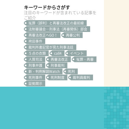
キーワードからさがす
注目のキーワードが含まれている記事を
ご紹介
冤罪（誤判）と再審法改正の最前線
法制審議会―刑事法（再審関係）部会
再審法改正へGO！
再審公判
袴田事件
裁判所書記官が見た刑事法廷
５点の衣類
call4
イベント
人質司法
再審法改正
冤罪・再審
刑事弁護
刑事裁判
新・判例解説Watch
死刑
死刑事件
死刑制度
裁判員裁判
証拠開示