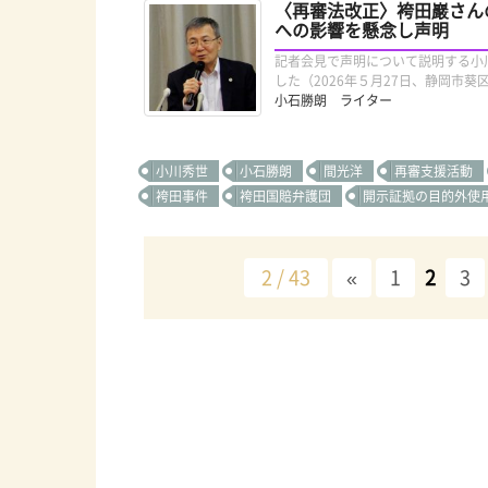
〈再審法改正〉袴田巖さん
への影響を懸念し声明
記者会見で声明について説明する小
した（2026年５月27日、静岡市
小石勝朗 ライター
小川秀世
小石勝朗
間光洋
再審支援活動
袴田事件
袴田国賠弁護団
開示証拠の目的外使
2 / 43
«
1
2
3