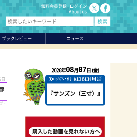
無料会員登録
ログイン
About us
ブックレビュー
ニュース
08
07
2026年
月
日 (金)
6日
部
『サンズン（三寸）』
ブ・