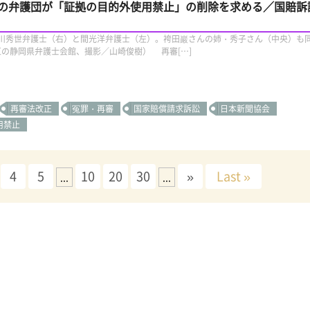
の弁護団が「証拠の目的外使用禁止」の削除を求める／国賠訴
川秀世弁護士（右）と間光洋弁護士（左）。袴田巖さんの姉・秀子さん（中央）も
葵区の静岡県弁護士会館、撮影／山崎俊樹） 再審[…]
再審法改正
冤罪・再審
国家賠償請求訴訟
日本新聞協会
用禁止
4
5
10
20
30
»
Last »
...
...