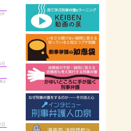
美弁
5日
廃止
2日