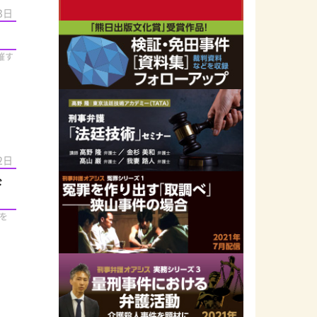
3日
催す
2日
ド
を