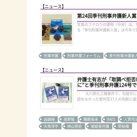
【ニュース】
第24回季刊刑事弁護新人
写真のフクロウの置物（中央）は、
る「季刊刑事弁護新人賞」は今年で第
刑事弁護
刑事弁護フォーラム
季刊刑事弁護新
【ニュース】
弁護士有志が「取調べ拒否
に”と季刊刑事弁護124号
大川原化工機事件で、勾留中に同社
認めなかった裁判官37人の判断に違
趙誠峰
高野隆
鵜飼裕未
RAIS
人質司
大角洋平
神山啓史
被疑者弁護
黙秘権