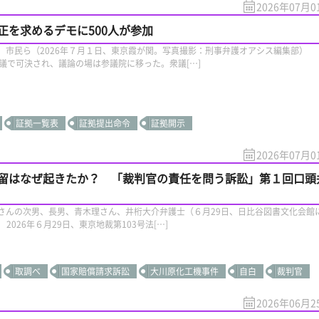
2026年07月0
正を求めるデモに500人が参加
、市民ら（2026年７月１日、東京霞が関。写真撮影：刑事弁護オアシス編集部） 
議で可決され、議論の場は参議院に移った。衆議[…]
証拠一覧表
証拠提出命令
証拠開示
2026年07月0
留はなぜ起きたか？ 「裁判官の責任を問う訴訟」第１回口頭
さんの次男、長男、青木理さん、井桁大介弁護士（６月29日、日比谷図書文化会館
2026年６月29日、東京地裁第103号法[…]
取調べ
国家賠償請求訴訟
大川原化工機事件
自白
裁判官
2026年06月2