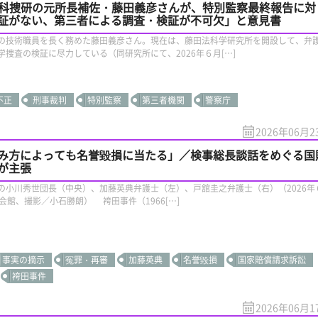
／科捜研の元所長補佐・藤田義彦さんが、特別監察最終報告に対
証がない、第三者による調査・検証が不可欠」と意見書
の技術職員を長く務めた藤田義彦さん。現在は、藤田法科学研究所を開設して、弁
捜査の検証に尽力している（同研究所にて、2026年６月[…]
不正
刑事裁判
特別監察
第三者機関
警察庁
2026年06月2
み方によっても名誉毀損に当たる」／検事総長談話をめぐる国
が主張
の小川秀世団長（中央）、加藤英典弁護士（左）、戸舘圭之弁護士（右）（2026年
会館、撮影／小石勝朗） 袴田事件（1966[…]
事実の摘示
冤罪・再審
加藤英典
名誉毀損
国家賠償請求訴訟
袴田事件
2026年06月1