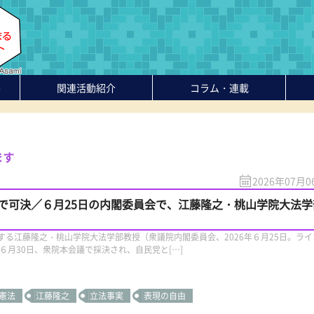
-
関連活動紹介
コラム・連載
ます
2026年07月0
で可決／６月25日の内閣委員会で、江藤隆之・桃山学院大法学
る江藤隆之・桃山学院大法学部教授（衆議院内閣委員会、2026年６月25日。ライ
月30日、衆院本会議で採決され、自民党と[…]
憲法
江藤隆之
立法事実
表現の自由